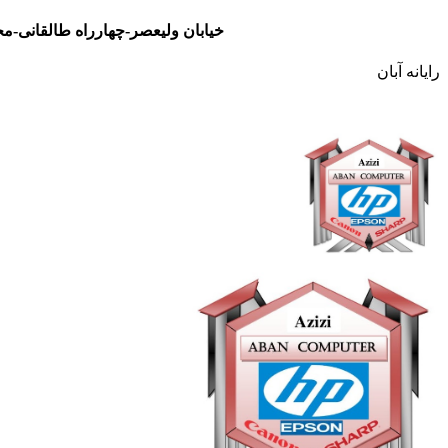
خیابان ولیعصر-چهارراه طالقانی-مجتمع تجاری نور- طبقه سوم- واحد 48
رایانه آبان