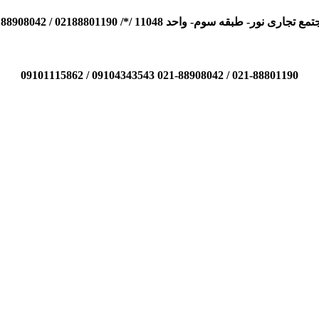
110 /*/ 02188801190 / 02188908042 / 09104343543 / 09101115862
021-88801190 / 021-88908042 09104343543 / 09101115862