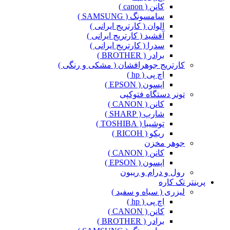
کانن ( canon )
سامسونگ ( SAMSUNG )
الوان ( کارتریج ایرانی )
آفشید ( کارتریج ایرانی )
سدرا ( کارتریج ایرانی )
برادر ( BROTHER )
کارتریج جوهرافشان ( مشکی و رنگی )
اچ پی ( hp )
اپسون ( EPSON )
تونر دستگاه فتوکپی
کانن ( CANON )
شارپ ( SHARP )
توشیبا ( TOSHIBA )
ریکو ( RICOH )
جوهر مخزن
کانن ( CANON )
اپسون ( EPSON )
رول و درام و ریبون
پرینتر تک کاره
لیزری ( سیاه و سفید )
اچ پی ( hp )
کانن ( CANON )
برادر ( BROTHER )