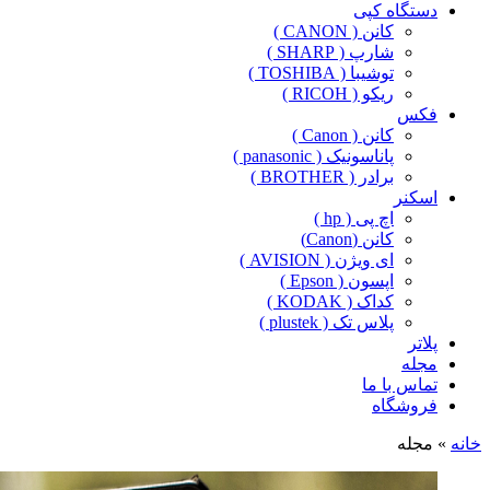
دستگاه کپی
کانن ( CANON )
شارپ ( SHARP )
توشیبا ( TOSHIBA )
ریکو ( RICOH )
فکس
کانن ( Canon )
پاناسونیک ( panasonic )
برادر ( BROTHER )
اسکنر
اچ پی ( hp )
کانن (Canon)
ای ویژن ( AVISION )
اپسون ( Epson )
کداک ( KODAK )
پلاس تک ( plustek )
پلاتر
مجله
تماس با ما
فروشگاه
خانه
»
مجله