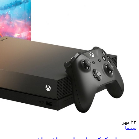
۲۳
مهر
سینما