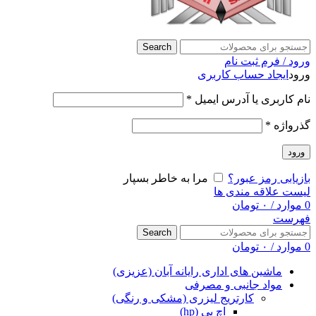
Search
ورود / فرم ثبت نام
ورود
ایجاد حساب کاربری
نام کاربری یا آدرس ایمیل
*
گذرواژه
*
ورود
بازیابی رمز عبور؟
مرا به خاطر بسپار
لیست علاقه مندی ها
0
موارد
/
۰
تومان
فهرست
Search
0
موارد
/
۰
تومان
ماشین های اداری رایانه آبان (عزیزی)
مواد جانبی و مصرفی
کارتریج لیزری (مشکی و رنگی)
اچ پی (hp)