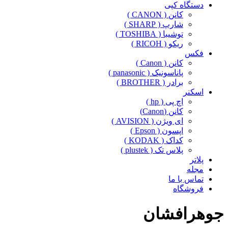
دستگاه کپی
کانن ( CANON )
شارپ ( SHARP )
توشیبا ( TOSHIBA )
ریکو ( RICOH )
فکس
کانن ( Canon )
پاناسونیک ( panasonic )
برادر ( BROTHER )
اسکنر
اچ پی ( hp )
کانن (Canon)
ای ویژن ( AVISION )
اپسون ( Epson )
کداک ( KODAK )
پلاس تک ( plustek )
پلاتر
مجله
تماس با ما
فروشگاه
جوهرافشان