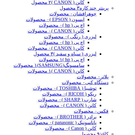
کانن ( CANON )
۲ محصول
پرینتر چند کاره
۳ محصول
جوهرافشان
۰ محصولات
اپسون ( EPSON )
۰ محصولات
اچ پی ( hp )
۰ محصولات
کانن ( CANON )
۰ محصولات
لیزری ( رنگی )
۰ محصولات
اچ پی ( hp )
۰ محصولات
کانن ( CANON )
۰ محصولات
لیزری ( سیاه و سفید )
۳ محصول
اچ پی ( hp )
۱ محصولات
سامسونگ(SAMSUNG)
۱ محصولات
کانن ( CANON )
۱ محصولات
پلاتر
۰ محصولات
دستگاه کپی
۰ محصولات
توشیبا ( TOSHIBA )
۰ محصولات
ریکو ( RICOH )
۰ محصولات
شارپ ( SHARP )
۰ محصولات
کانن ( CANON )
۰ محصولات
فکس
۰ محصولات
برادر ( BROTHER )
۰ محصولات
پاناسونیک ( panasonic )
۰ محصولات
کانن ( Canon )
۰ محصولات
کاغذ
۹ محصول