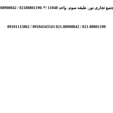
110 /*/ 02188801190 / 02188908042 / 09104343543 / 09101115862
021-88801190 / 021-88908042 09104343543 / 09101115862