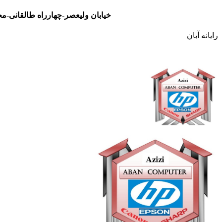
خیابان ولیعصر-چهارراه طالقانی-مجتمع تجاری نور- طبقه سوم- واحد 48
رایانه آبان