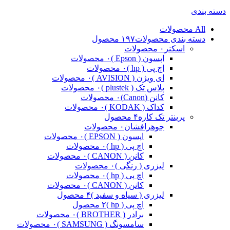
دسته بندی
All
محصولات
دسته بندی محصولات
۱۹۷ محصول
اسکنر
۰ محصولات
اپسون ( Epson )
۰ محصولات
اچ پی ( hp )
۰ محصولات
ای ویژن ( AVISION )
۰ محصولات
پلاس تک ( plustek )
۰ محصولات
کانن (Canon)
۰ محصولات
کداک ( KODAK )
۰ محصولات
پرینتر تک کاره
۴ محصول
جوهرافشان
۰ محصولات
اپسون ( EPSON )
۰ محصولات
اچ پی ( hp )
۰ محصولات
کانن ( CANON )
۰ محصولات
لیزری ( رنگی )
۰ محصولات
اچ پی ( hp )
۰ محصولات
کانن ( CANON )
۰ محصولات
لیزری ( سیاه و سفید )
۴ محصول
اچ پی ( hp )
۲ محصول
برادر ( BROTHER )
۰ محصولات
سامسونگ ( SAMSUNG )
۰ محصولات