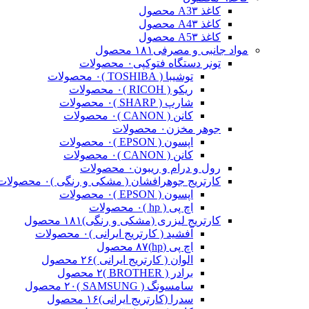
کاغذ A3
۳ محصول
کاغذ A4
۳ محصول
کاغذ A5
۳ محصول
مواد جانبی و مصرفی
۱۸۱ محصول
تونر دستگاه فتوکپی
۰ محصولات
توشیبا ( TOSHIBA )
۰ محصولات
ریکو ( RICOH )
۰ محصولات
شارپ ( SHARP )
۰ محصولات
کانن ( CANON )
۰ محصولات
جوهر مخزن
۰ محصولات
اپسون ( EPSON )
۰ محصولات
کانن ( CANON )
۰ محصولات
رول و درام و ریبون
۰ محصولات
کارتریج جوهرافشان ( مشکی و رنگی )
۰ محصولات
اپسون ( EPSON )
۰ محصولات
اچ پی ( hp )
۰ محصولات
کارتریج لیزری (مشکی و رنگی)
۱۸۱ محصول
آفشید ( کارتریج ایرانی )
۰ محصولات
اچ پی (hp)
۸۷ محصول
الوان ( کارتریج ایرانی )
۲۶ محصول
برادر ( BROTHER )
۲ محصول
سامسونگ ( SAMSUNG )
۲۰ محصول
سدرا (کارتریج ایرانی)
۱۶ محصول