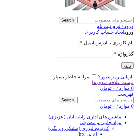
Search
ورود / فرم ثبت نام
ورود
ایجاد حساب کاربری
نام کاربری یا آدرس ایمیل
*
گذرواژه
*
ورود
بازیابی رمز عبور؟
مرا به خاطر بسپار
لیست علاقه مندی ها
0
موارد
/
۰
تومان
فهرست
Search
0
موارد
/
۰
تومان
ماشین های اداری رایانه آبان (عزیزی)
مواد جانبی و مصرفی
کارتریج لیزری (مشکی و رنگی)
اچ پی (hp)