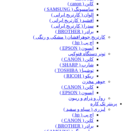
کانن ( canon )
سامسونگ ( SAMSUNG )
الوان ( کارتریج ایرانی )
آفشید ( کارتریج ایرانی )
سدرا ( کارتریج ایرانی )
برادر ( BROTHER )
کارتریج جوهرافشان ( مشکی و رنگی )
اچ پی ( hp )
اپسون ( EPSON )
تونر دستگاه فتوکپی
کانن ( CANON )
شارپ ( SHARP )
توشیبا ( TOSHIBA )
ریکو ( RICOH )
جوهر مخزن
کانن ( CANON )
اپسون ( EPSON )
رول و درام و ریبون
پرینتر تک کاره
لیزری ( سیاه و سفید )
اچ پی ( hp )
کانن ( CANON )
برادر ( BROTHER )