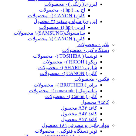
لیزری ( رنگی )
۰ محصولات
اچ پی ( hp )
۰ محصولات
کانن ( CANON )
۰ محصولات
لیزری ( سیاه و سفید )
۳ محصول
اچ پی ( hp )
۱ محصولات
سامسونگ(SAMSUNG)
۱ محصولات
کانن ( CANON )
۱ محصولات
پلاتر
۰ محصولات
دستگاه کپی
۰ محصولات
توشیبا ( TOSHIBA )
۰ محصولات
ریکو ( RICOH )
۰ محصولات
شارپ ( SHARP )
۰ محصولات
کانن ( CANON )
۰ محصولات
فکس
۰ محصولات
برادر ( BROTHER )
۰ محصولات
پاناسونیک ( panasonic )
۰ محصولات
کانن ( Canon )
۰ محصولات
کاغذ
۹ محصول
کاغذ A3
۳ محصول
کاغذ A4
۳ محصول
کاغذ A5
۳ محصول
مواد جانبی و مصرفی
۱۸۱ محصول
تونر دستگاه فتوکپی
۰ محصولات