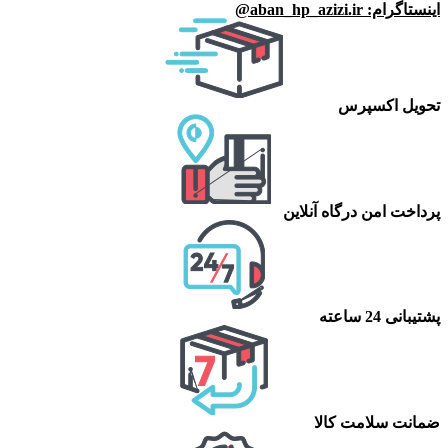
اینستاگرام: aban_hp_azizi.ir@
تحویل اکسپرس
پرداخت امن درگاه آنلاین
پشتیبانی 24 ساعته
ضمانت سلامت کالا