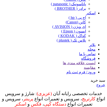
پاناسونیک ( panasonic )
برادر ( BROTHER )
اسکنر
اچ پی ( hp )
کانن (Canon)
ای ویژن ( AVISION )
اپسون ( Epson )
کداک ( KODAK )
پلاس تک ( plustek )
پلاتر
مجله
تماس با ما
فروشگاه
لیست علاقه مندی ها
مقایسه
ورود / فرم ثبت نام
سبد خرید
خروج
خدمات تخصصی رایانه آبان
(عزیزی)
: شارژ و سرویس
انواع
کارتریج
، سرویس و تعمیرات انواع
پرینتر
، سرویس و
تعمیرات انواع
دستگاه کپی
،
فکس
و
اسکنر