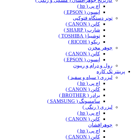
کارتریج جوهرافشان ( مشکی و رنگی )
اچ پی ( hp )
اپسون ( EPSON )
تونر دستگاه فتوکپی
کانن ( CANON )
شارپ ( SHARP )
توشیبا ( TOSHIBA )
ریکو ( RICOH )
جوهر مخزن
کانن ( CANON )
اپسون ( EPSON )
رول و درام و ریبون
پرینتر تک کاره
لیزری ( سیاه و سفید )
اچ پی ( hp )
کانن ( CANON )
برادر ( BROTHER )
سامسونگ ( SAMSUNG )
لیزری ( رنگی )
اچ پی ( hp )
کانن ( CANON )
جوهرافشان
اچ پی ( hp )
کانن ( CANON )