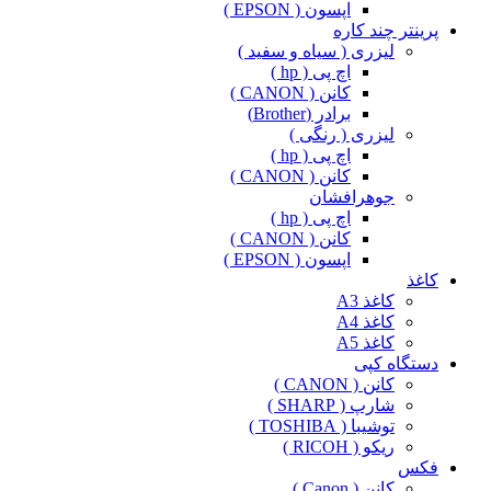
اپسون ( EPSON )
پرینتر چند کاره
لیزری ( سیاه و سفید )
اچ پی ( hp )
کانن ( CANON )
برادر (Brother)
لیزری ( رنگی )
اچ پی ( hp )
کانن ( CANON )
جوهرافشان
اچ پی ( hp )
کانن ( CANON )
اپسون ( EPSON )
کاغذ
کاغذ A3
کاغذ A4
کاغذ A5
دستگاه کپی
کانن ( CANON )
شارپ ( SHARP )
توشیبا ( TOSHIBA )
ریکو ( RICOH )
فکس
کانن ( Canon )