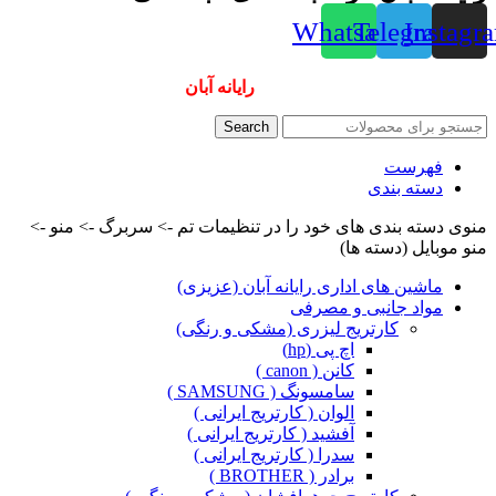
Whatsapp
Telegram
Instagr
همیشه ارزانترینها و بهترینها را از
رایانه آبان
سفارش دهید
Search
فهرست
دسته بندی
منوی دسته بندی های خود را در تنظیمات تم -> سربرگ -> منو ->
منو موبایل (دسته ها)
ماشین های اداری رایانه آبان (عزیزی)
مواد جانبی و مصرفی
کارتریج لیزری (مشکی و رنگی)
اچ پی (hp)
کانن ( canon )
سامسونگ ( SAMSUNG )
الوان ( کارتریج ایرانی )
آفشید ( کارتریج ایرانی )
سدرا ( کارتریج ایرانی )
برادر ( BROTHER )