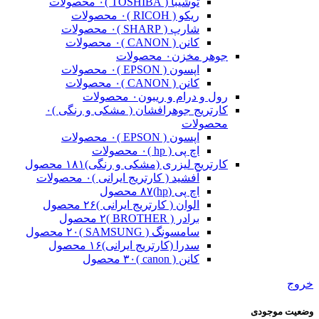
توشیبا ( TOSHIBA )
۰ محصولات
ریکو ( RICOH )
۰ محصولات
شارپ ( SHARP )
۰ محصولات
کانن ( CANON )
۰ محصولات
جوهر مخزن
۰ محصولات
اپسون ( EPSON )
۰ محصولات
کانن ( CANON )
۰ محصولات
رول و درام و ریبون
۰ محصولات
کارتریج جوهرافشان ( مشکی و رنگی )
۰
محصولات
اپسون ( EPSON )
۰ محصولات
اچ پی ( hp )
۰ محصولات
کارتریج لیزری (مشکی و رنگی)
۱۸۱ محصول
آفشید ( کارتریج ایرانی )
۰ محصولات
اچ پی (hp)
۸۷ محصول
الوان ( کارتریج ایرانی )
۲۶ محصول
برادر ( BROTHER )
۲ محصول
سامسونگ ( SAMSUNG )
۲۰ محصول
سدرا (کارتریج ایرانی)
۱۶ محصول
کانن ( canon )
۳۰ محصول
خروج
وضعیت موجودی