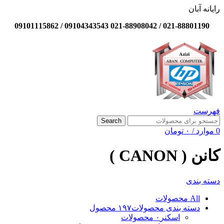
رایانه آبان
021-88801190 / 021-88908042 09104343543 / 09101115862
فهرست
Search
0
موارد
/
۰
تومان
کانن ( CANON )
دسته بندی
All
محصولات
دسته بندی محصولات
۱۹۷ محصول
اسکنر
۰ محصولات