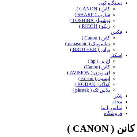
دستگاه کپی
کانن ( CANON )
شارپ ( SHARP )
توشیبا ( TOSHIBA )
ریکو ( RICOH )
فکس
کانن ( Canon )
پاناسونیک ( panasonic )
برادر ( BROTHER )
اسکنر
اچ پی ( hp )
کانن (Canon)
ای ویژن ( AVISION )
اپسون ( Epson )
کداک ( KODAK )
پلاس تک ( plustek )
پلاتر
مجله
تماس با ما
فروشگاه
کانن ( CANON )