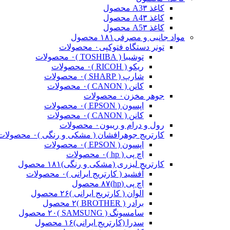
کاغذ A3
۳ محصول
کاغذ A4
۳ محصول
کاغذ A5
۳ محصول
مواد جانبی و مصرفی
۱۸۱ محصول
تونر دستگاه فتوکپی
۰ محصولات
توشیبا ( TOSHIBA )
۰ محصولات
ریکو ( RICOH )
۰ محصولات
شارپ ( SHARP )
۰ محصولات
کانن ( CANON )
۰ محصولات
جوهر مخزن
۰ محصولات
اپسون ( EPSON )
۰ محصولات
کانن ( CANON )
۰ محصولات
رول و درام و ریبون
۰ محصولات
کارتریج جوهرافشان ( مشکی و رنگی )
۰ محصولات
اپسون ( EPSON )
۰ محصولات
اچ پی ( hp )
۰ محصولات
کارتریج لیزری (مشکی و رنگی)
۱۸۱ محصول
آفشید ( کارتریج ایرانی )
۰ محصولات
اچ پی (hp)
۸۷ محصول
الوان ( کارتریج ایرانی )
۲۶ محصول
برادر ( BROTHER )
۲ محصول
سامسونگ ( SAMSUNG )
۲۰ محصول
سدرا (کارتریج ایرانی)
۱۶ محصول