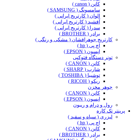
کانن ( canon )
سامسونگ ( SAMSUNG )
الوان ( کارتریج ایرانی )
آفشید ( کارتریج ایرانی )
سدرا ( کارتریج ایرانی )
برادر ( BROTHER )
کارتریج جوهرافشان ( مشکی و رنگی )
اچ پی ( hp )
اپسون ( EPSON )
تونر دستگاه فتوکپی
کانن ( CANON )
شارپ ( SHARP )
توشیبا ( TOSHIBA )
ریکو ( RICOH )
جوهر مخزن
کانن ( CANON )
اپسون ( EPSON )
رول و درام و ریبون
پرینتر تک کاره
لیزری ( سیاه و سفید )
اچ پی ( hp )
کانن ( CANON )
برادر ( BROTHER )