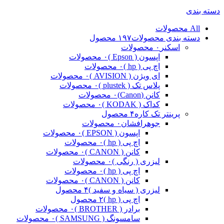
دسته بندی
All
محصولات
دسته بندی محصولات
۱۹۷ محصول
اسکنر
۰ محصولات
اپسون ( Epson )
۰ محصولات
اچ پی ( hp )
۰ محصولات
ای ویژن ( AVISION )
۰ محصولات
پلاس تک ( plustek )
۰ محصولات
کانن (Canon)
۰ محصولات
کداک ( KODAK )
۰ محصولات
پرینتر تک کاره
۴ محصول
جوهرافشان
۰ محصولات
اپسون ( EPSON )
۰ محصولات
اچ پی ( hp )
۰ محصولات
کانن ( CANON )
۰ محصولات
لیزری ( رنگی )
۰ محصولات
اچ پی ( hp )
۰ محصولات
کانن ( CANON )
۰ محصولات
لیزری ( سیاه و سفید )
۴ محصول
اچ پی ( hp )
۲ محصول
برادر ( BROTHER )
۰ محصولات
سامسونگ ( SAMSUNG )
۰ محصولات