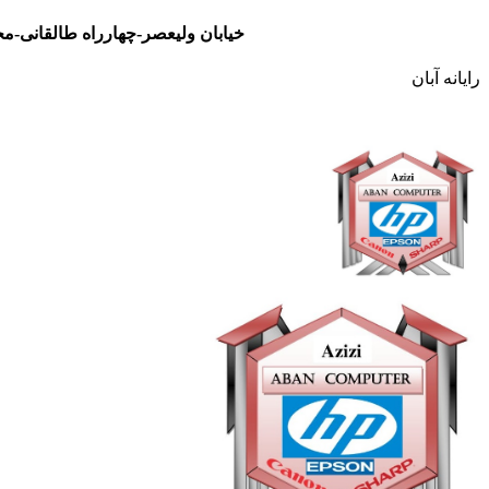
خیابان ولیعصر-چهارراه طالقانی-مجتمع تجاری نور- طبقه سوم- واحد 48
رایانه آبان