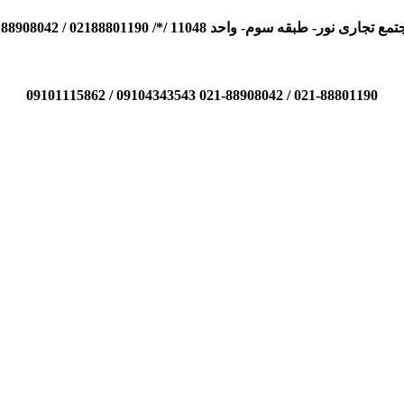
110 /*/ 02188801190 / 02188908042 / 09104343543 / 09101115862
021-88801190 / 021-88908042 09104343543 / 09101115862