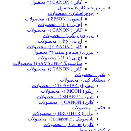
کانن ( CANON )
۲ محصول
پرینتر چند کاره
۳ محصول
جوهرافشان
۰ محصولات
اپسون ( EPSON )
۰ محصولات
اچ پی ( hp )
۰ محصولات
کانن ( CANON )
۰ محصولات
لیزری ( رنگی )
۰ محصولات
اچ پی ( hp )
۰ محصولات
کانن ( CANON )
۰ محصولات
لیزری ( سیاه و سفید )
۳ محصول
اچ پی ( hp )
۱ محصولات
سامسونگ(SAMSUNG)
۱ محصولات
کانن ( CANON )
۱ محصولات
پلاتر
۰ محصولات
دستگاه کپی
۰ محصولات
توشیبا ( TOSHIBA )
۰ محصولات
ریکو ( RICOH )
۰ محصولات
شارپ ( SHARP )
۰ محصولات
کانن ( CANON )
۰ محصولات
فکس
۰ محصولات
برادر ( BROTHER )
۰ محصولات
پاناسونیک ( panasonic )
۰ محصولات
کانن ( Canon )
۰ محصولات
کاغذ
۹ محصول