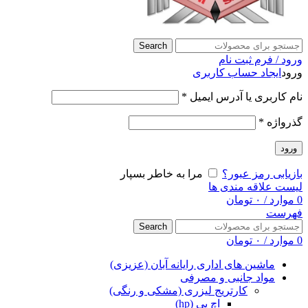
Search
ورود / فرم ثبت نام
ورود
ایجاد حساب کاربری
نام کاربری یا آدرس ایمیل
*
گذرواژه
*
ورود
بازیابی رمز عبور؟
مرا به خاطر بسپار
لیست علاقه مندی ها
0
موارد
/
۰
تومان
فهرست
Search
0
موارد
/
۰
تومان
ماشین های اداری رایانه آبان (عزیزی)
مواد جانبی و مصرفی
کارتریج لیزری (مشکی و رنگی)
اچ پی (hp)