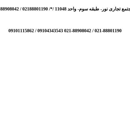
110 /*/ 02188801190 / 02188908042 / 09104343543 / 09101115862
021-88801190 / 021-88908042 09104343543 / 09101115862