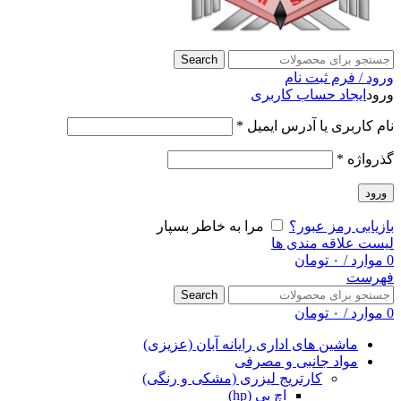
Search
ورود / فرم ثبت نام
ورود
ایجاد حساب کاربری
نام کاربری یا آدرس ایمیل
*
گذرواژه
*
ورود
بازیابی رمز عبور؟
مرا به خاطر بسپار
لیست علاقه مندی ها
0
موارد
/
۰
تومان
فهرست
Search
0
موارد
/
۰
تومان
ماشین های اداری رایانه آبان (عزیزی)
مواد جانبی و مصرفی
کارتریج لیزری (مشکی و رنگی)
اچ پی (hp)