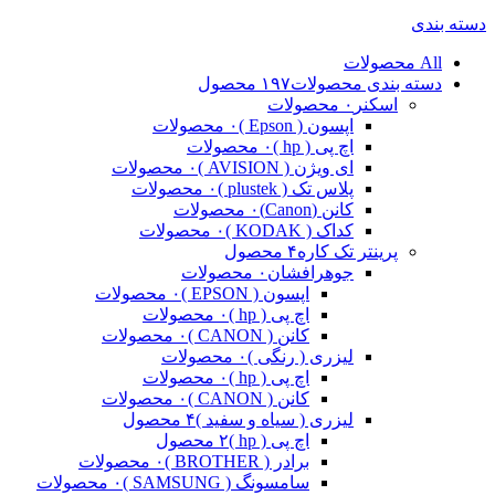
دسته بندی
All
محصولات
دسته بندی محصولات
۱۹۷ محصول
اسکنر
۰ محصولات
اپسون ( Epson )
۰ محصولات
اچ پی ( hp )
۰ محصولات
ای ویژن ( AVISION )
۰ محصولات
پلاس تک ( plustek )
۰ محصولات
کانن (Canon)
۰ محصولات
کداک ( KODAK )
۰ محصولات
پرینتر تک کاره
۴ محصول
جوهرافشان
۰ محصولات
اپسون ( EPSON )
۰ محصولات
اچ پی ( hp )
۰ محصولات
کانن ( CANON )
۰ محصولات
لیزری ( رنگی )
۰ محصولات
اچ پی ( hp )
۰ محصولات
کانن ( CANON )
۰ محصولات
لیزری ( سیاه و سفید )
۴ محصول
اچ پی ( hp )
۲ محصول
برادر ( BROTHER )
۰ محصولات
سامسونگ ( SAMSUNG )
۰ محصولات