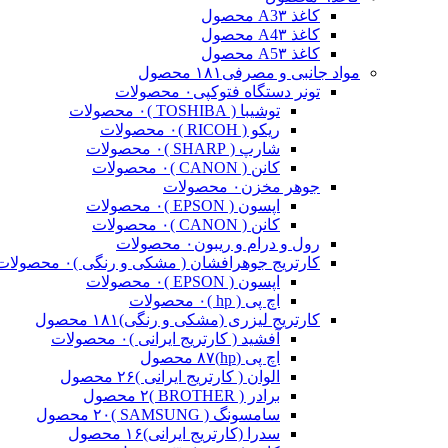
کاغذ A3
۳ محصول
کاغذ A4
۳ محصول
کاغذ A5
۳ محصول
مواد جانبی و مصرفی
۱۸۱ محصول
تونر دستگاه فتوکپی
۰ محصولات
توشیبا ( TOSHIBA )
۰ محصولات
ریکو ( RICOH )
۰ محصولات
شارپ ( SHARP )
۰ محصولات
کانن ( CANON )
۰ محصولات
جوهر مخزن
۰ محصولات
اپسون ( EPSON )
۰ محصولات
کانن ( CANON )
۰ محصولات
رول و درام و ریبون
۰ محصولات
کارتریج جوهرافشان ( مشکی و رنگی )
۰ محصولات
اپسون ( EPSON )
۰ محصولات
اچ پی ( hp )
۰ محصولات
کارتریج لیزری (مشکی و رنگی)
۱۸۱ محصول
آفشید ( کارتریج ایرانی )
۰ محصولات
اچ پی (hp)
۸۷ محصول
الوان ( کارتریج ایرانی )
۲۶ محصول
برادر ( BROTHER )
۲ محصول
سامسونگ ( SAMSUNG )
۲۰ محصول
سدرا (کارتریج ایرانی)
۱۶ محصول