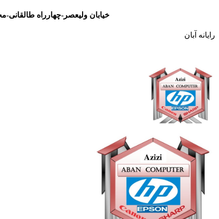
خیابان ولیعصر-چهارراه طالقانی-مجتمع تجاری نور- طبقه سوم- واحد 48
رایانه آبان