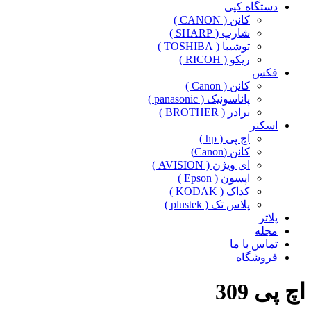
دستگاه کپی
کانن ( CANON )
شارپ ( SHARP )
توشیبا ( TOSHIBA )
ریکو ( RICOH )
فکس
کانن ( Canon )
پاناسونیک ( panasonic )
برادر ( BROTHER )
اسکنر
اچ پی ( hp )
کانن (Canon)
ای ویژن ( AVISION )
اپسون ( Epson )
کداک ( KODAK )
پلاس تک ( plustek )
پلاتر
مجله
تماس با ما
فروشگاه
اچ پی 309