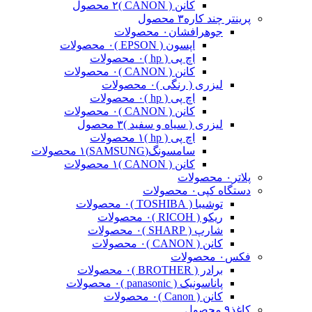
کانن ( CANON )
۲ محصول
پرینتر چند کاره
۳ محصول
جوهرافشان
۰ محصولات
اپسون ( EPSON )
۰ محصولات
اچ پی ( hp )
۰ محصولات
کانن ( CANON )
۰ محصولات
لیزری ( رنگی )
۰ محصولات
اچ پی ( hp )
۰ محصولات
کانن ( CANON )
۰ محصولات
لیزری ( سیاه و سفید )
۳ محصول
اچ پی ( hp )
۱ محصولات
سامسونگ(SAMSUNG)
۱ محصولات
کانن ( CANON )
۱ محصولات
پلاتر
۰ محصولات
دستگاه کپی
۰ محصولات
توشیبا ( TOSHIBA )
۰ محصولات
ریکو ( RICOH )
۰ محصولات
شارپ ( SHARP )
۰ محصولات
کانن ( CANON )
۰ محصولات
فکس
۰ محصولات
برادر ( BROTHER )
۰ محصولات
پاناسونیک ( panasonic )
۰ محصولات
کانن ( Canon )
۰ محصولات
کاغذ
۹ محصول