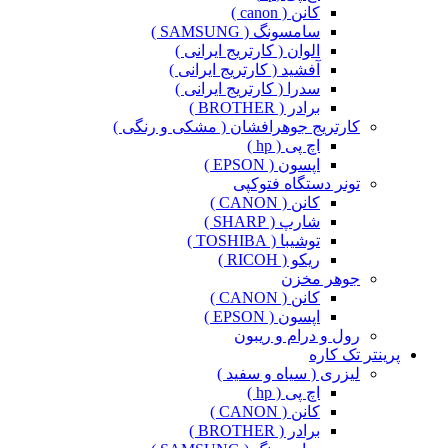
کانن ( canon )
سامسونگ ( SAMSUNG )
الوان ( کارتریج ایرانی )
آفشید ( کارتریج ایرانی )
سدرا ( کارتریج ایرانی )
برادر ( BROTHER )
کارتریج جوهرافشان ( مشکی و رنگی )
اچ پی ( hp )
اپسون ( EPSON )
تونر دستگاه فتوکپی
کانن ( CANON )
شارپ ( SHARP )
توشیبا ( TOSHIBA )
ریکو ( RICOH )
جوهر مخزن
کانن ( CANON )
اپسون ( EPSON )
رول و درام و ریبون
پرینتر تک کاره
لیزری ( سیاه و سفید )
اچ پی ( hp )
کانن ( CANON )
برادر ( BROTHER )