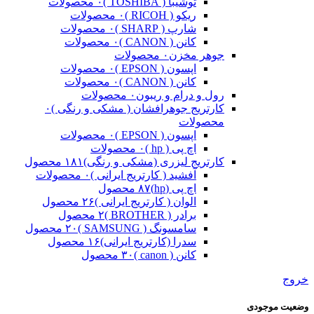
توشیبا ( TOSHIBA )
۰ محصولات
ریکو ( RICOH )
۰ محصولات
شارپ ( SHARP )
۰ محصولات
کانن ( CANON )
۰ محصولات
جوهر مخزن
۰ محصولات
اپسون ( EPSON )
۰ محصولات
کانن ( CANON )
۰ محصولات
رول و درام و ریبون
۰ محصولات
کارتریج جوهرافشان ( مشکی و رنگی )
۰
محصولات
اپسون ( EPSON )
۰ محصولات
اچ پی ( hp )
۰ محصولات
کارتریج لیزری (مشکی و رنگی)
۱۸۱ محصول
آفشید ( کارتریج ایرانی )
۰ محصولات
اچ پی (hp)
۸۷ محصول
الوان ( کارتریج ایرانی )
۲۶ محصول
برادر ( BROTHER )
۲ محصول
سامسونگ ( SAMSUNG )
۲۰ محصول
سدرا (کارتریج ایرانی)
۱۶ محصول
کانن ( canon )
۳۰ محصول
خروج
وضعیت موجودی