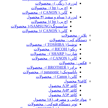
لیزری ( رنگی )
۰ محصولات
اچ پی ( hp )
۰ محصولات
کانن ( CANON )
۰ محصولات
لیزری ( سیاه و سفید )
۳ محصول
اچ پی ( hp )
۱ محصولات
سامسونگ(SAMSUNG)
۱ محصولات
کانن ( CANON )
۱ محصولات
پلاتر
۰ محصولات
دستگاه کپی
۰ محصولات
توشیبا ( TOSHIBA )
۰ محصولات
ریکو ( RICOH )
۰ محصولات
شارپ ( SHARP )
۰ محصولات
کانن ( CANON )
۰ محصولات
فکس
۰ محصولات
برادر ( BROTHER )
۰ محصولات
پاناسونیک ( panasonic )
۰ محصولات
کانن ( Canon )
۰ محصولات
کاغذ
۹ محصول
کاغذ A3
۳ محصول
کاغذ A4
۳ محصول
کاغذ A5
۳ محصول
مواد جانبی و مصرفی
۱۸۱ محصول
تونر دستگاه فتوکپی
۰ محصولات