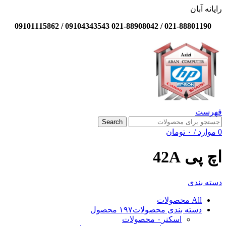
رایانه آبان
021-88801190 / 021-88908042 09104343543 / 09101115862
فهرست
Search
0
موارد
/
۰
تومان
اچ پی 42A
دسته بندی
All
محصولات
دسته بندی محصولات
۱۹۷ محصول
اسکنر
۰ محصولات