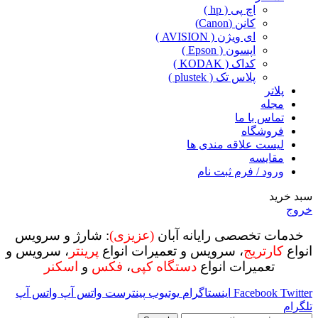
اچ پی ( hp )
کانن (Canon)
ای ویژن ( AVISION )
اپسون ( Epson )
کداک ( KODAK )
پلاس تک ( plustek )
پلاتر
مجله
تماس با ما
فروشگاه
لیست علاقه مندی ها
مقایسه
ورود / فرم ثبت نام
سبد خرید
خروج
خدمات تخصصی رایانه آبان
(عزیزی)
: شارژ و سرویس
انواع
کارتریج
، سرویس و تعمیرات انواع
پرینتر
، سرویس و
تعمیرات انواع
دستگاه کپی
،
فکس
و
اسکنر
Twitter
Facebook
اینستاگرام
یوتیوب
پینترست
واتس آپ
واتس آپ
تلگرام