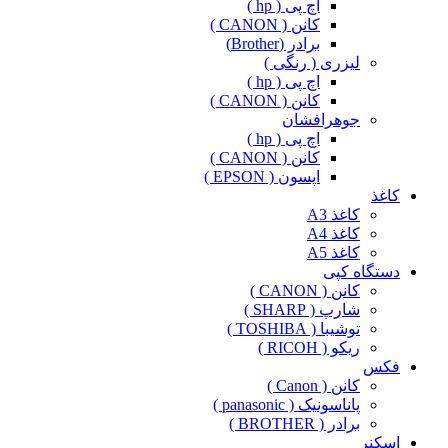
اچ پی ( hp )
کانن ( CANON )
برادر (Brother)
لیزری ( رنگی )
اچ پی ( hp )
کانن ( CANON )
جوهرافشان
اچ پی ( hp )
کانن ( CANON )
اپسون ( EPSON )
کاغذ
کاغذ A3
کاغذ A4
کاغذ A5
دستگاه کپی
کانن ( CANON )
شارپ ( SHARP )
توشیبا ( TOSHIBA )
ریکو ( RICOH )
فکس
کانن ( Canon )
پاناسونیک ( panasonic )
برادر ( BROTHER )
اسکنر