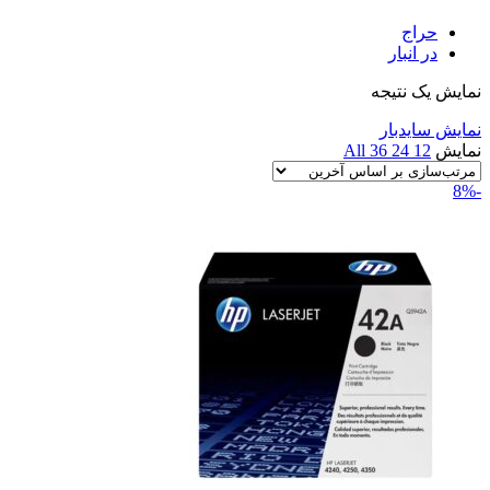
حراج
در انبار
نمایش یک نتیجه
نمایش سایدبار
نمایش
12
24
36
All
-8%