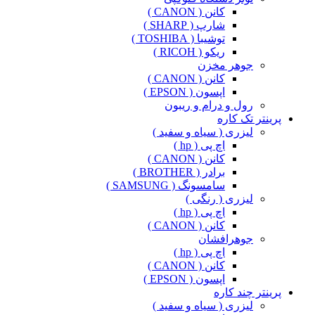
کانن ( CANON )
شارپ ( SHARP )
توشیبا ( TOSHIBA )
ریکو ( RICOH )
جوهر مخزن
کانن ( CANON )
اپسون ( EPSON )
رول و درام و ریبون
پرینتر تک کاره
لیزری ( سیاه و سفید )
اچ پی ( hp )
کانن ( CANON )
برادر ( BROTHER )
سامسونگ ( SAMSUNG )
لیزری ( رنگی )
اچ پی ( hp )
کانن ( CANON )
جوهرافشان
اچ پی ( hp )
کانن ( CANON )
اپسون ( EPSON )
پرینتر چند کاره
لیزری ( سیاه و سفید )