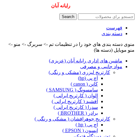
همیشه ارزانترینها و بهترینها را از
رایانه آبان
سفارش دهید
Search
فهرست
دسته بندی
منوی دسته بندی های خود را در تنظیمات تم -> سربرگ -> منو ->
منو موبایل (دسته ها)
ماشین های اداری رایانه آبان (عزیزی)
مواد جانبی و مصرفی
کارتریج لیزری (مشکی و رنگی)
اچ پی (hp)
کانن ( canon )
سامسونگ ( SAMSUNG )
الوان ( کارتریج ایرانی )
آفشید ( کارتریج ایرانی )
سدرا ( کارتریج ایرانی )
برادر ( BROTHER )
کارتریج جوهرافشان ( مشکی و رنگی )
اچ پی ( hp )
اپسون ( EPSON )
تونر دستگاه فتوکپی