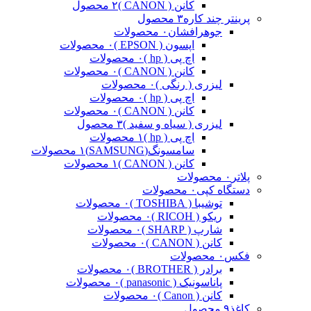
کانن ( CANON )
۲ محصول
پرینتر چند کاره
۳ محصول
جوهرافشان
۰ محصولات
اپسون ( EPSON )
۰ محصولات
اچ پی ( hp )
۰ محصولات
کانن ( CANON )
۰ محصولات
لیزری ( رنگی )
۰ محصولات
اچ پی ( hp )
۰ محصولات
کانن ( CANON )
۰ محصولات
لیزری ( سیاه و سفید )
۳ محصول
اچ پی ( hp )
۱ محصولات
سامسونگ(SAMSUNG)
۱ محصولات
کانن ( CANON )
۱ محصولات
پلاتر
۰ محصولات
دستگاه کپی
۰ محصولات
توشیبا ( TOSHIBA )
۰ محصولات
ریکو ( RICOH )
۰ محصولات
شارپ ( SHARP )
۰ محصولات
کانن ( CANON )
۰ محصولات
فکس
۰ محصولات
برادر ( BROTHER )
۰ محصولات
پاناسونیک ( panasonic )
۰ محصولات
کانن ( Canon )
۰ محصولات
کاغذ
۹ محصول