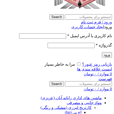
Search
ورود / فرم ثبت نام
ورود
ایجاد حساب کاربری
نام کاربری یا آدرس ایمیل
*
گذرواژه
*
ورود
بازیابی رمز عبور؟
مرا به خاطر بسپار
لیست علاقه مندی ها
0
موارد
/
۰
تومان
فهرست
Search
0
موارد
/
۰
تومان
ماشین های اداری رایانه آبان (عزیزی)
مواد جانبی و مصرفی
کارتریج لیزری (مشکی و رنگی)
اچ پی (hp)