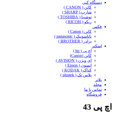
دستگاه کپی
کانن ( CANON )
شارپ ( SHARP )
توشیبا ( TOSHIBA )
ریکو ( RICOH )
فکس
کانن ( Canon )
پاناسونیک ( panasonic )
برادر ( BROTHER )
اسکنر
اچ پی ( hp )
کانن (Canon)
ای ویژن ( AVISION )
اپسون ( Epson )
کداک ( KODAK )
پلاس تک ( plustek )
پلاتر
مجله
تماس با ما
فروشگاه
اچ پی 43