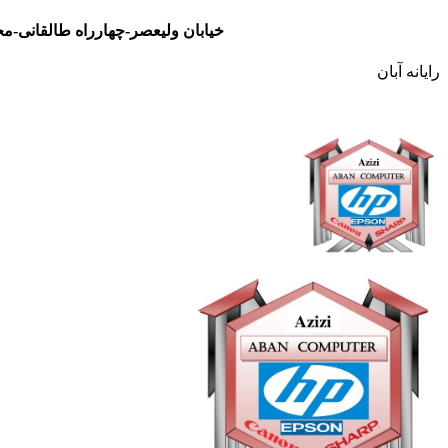
خیابان ولیعصر-چهارراه طالقانی-مجتمع تجاری نور- طبقه سوم- واحد 48
رایانه آبان