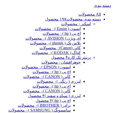
دسته بندی
All
محصولات
دسته بندی محصولات
۱۹۷ محصول
اسکنر
۰ محصولات
اپسون ( Epson )
۰ محصولات
اچ پی ( hp )
۰ محصولات
ای ویژن ( AVISION )
۰ محصولات
پلاس تک ( plustek )
۰ محصولات
کانن (Canon)
۰ محصولات
کداک ( KODAK )
۰ محصولات
پرینتر تک کاره
۴ محصول
جوهرافشان
۰ محصولات
اپسون ( EPSON )
۰ محصولات
اچ پی ( hp )
۰ محصولات
کانن ( CANON )
۰ محصولات
لیزری ( رنگی )
۰ محصولات
اچ پی ( hp )
۰ محصولات
کانن ( CANON )
۰ محصولات
لیزری ( سیاه و سفید )
۴ محصول
اچ پی ( hp )
۲ محصول
برادر ( BROTHER )
۰ محصولات
سامسونگ ( SAMSUNG )
۰ محصولات