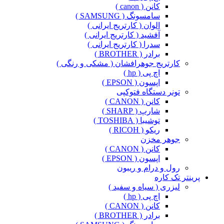
کانن ( canon )
سامسونگ ( SAMSUNG )
الوان ( کارتریج ایرانی )
آفشید ( کارتریج ایرانی )
سدرا ( کارتریج ایرانی )
برادر ( BROTHER )
کارتریج جوهرافشان ( مشکی و رنگی )
اچ پی ( hp )
اپسون ( EPSON )
تونر دستگاه فتوکپی
کانن ( CANON )
شارپ ( SHARP )
توشیبا ( TOSHIBA )
ریکو ( RICOH )
جوهر مخزن
کانن ( CANON )
اپسون ( EPSON )
رول و درام و ریبون
پرینتر تک کاره
لیزری ( سیاه و سفید )
اچ پی ( hp )
کانن ( CANON )
برادر ( BROTHER )