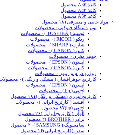
کاغذ A3
۳ محصول
کاغذ A4
۳ محصول
کاغذ A5
۳ محصول
مواد جانبی و مصرفی
۱۸۱ محصول
تونر دستگاه فتوکپی
۰ محصولات
توشیبا ( TOSHIBA )
۰ محصولات
ریکو ( RICOH )
۰ محصولات
شارپ ( SHARP )
۰ محصولات
کانن ( CANON )
۰ محصولات
جوهر مخزن
۰ محصولات
اپسون ( EPSON )
۰ محصولات
کانن ( CANON )
۰ محصولات
رول و درام و ریبون
۰ محصولات
کارتریج جوهرافشان ( مشکی و رنگی )
۰ محصولات
اپسون ( EPSON )
۰ محصولات
اچ پی ( hp )
۰ محصولات
کارتریج لیزری (مشکی و رنگی)
۱۸۱ محصول
آفشید ( کارتریج ایرانی )
۰ محصولات
اچ پی (hp)
۸۷ محصول
الوان ( کارتریج ایرانی )
۲۶ محصول
برادر ( BROTHER )
۲ محصول
سامسونگ ( SAMSUNG )
۲۰ محصول
سدرا (کارتریج ایرانی)
۱۶ محصول