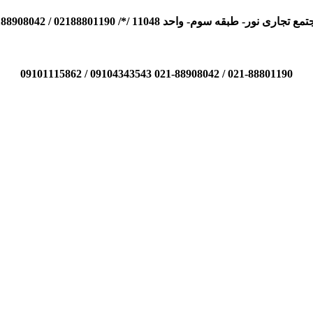
110 /*/ 02188801190 / 02188908042 / 09104343543 / 09101115862
021-88801190 / 021-88908042 09104343543 / 09101115862