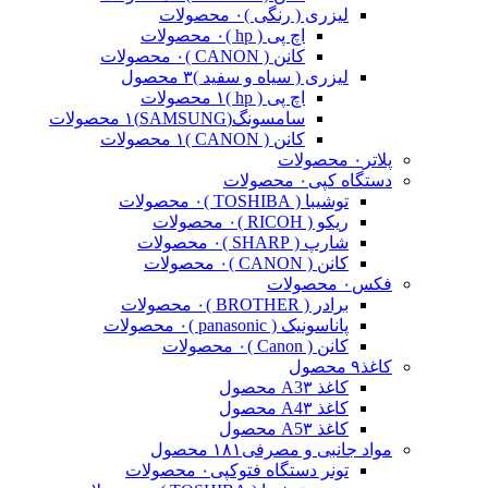
لیزری ( رنگی )
۰ محصولات
اچ پی ( hp )
۰ محصولات
کانن ( CANON )
۰ محصولات
لیزری ( سیاه و سفید )
۳ محصول
اچ پی ( hp )
۱ محصولات
سامسونگ(SAMSUNG)
۱ محصولات
کانن ( CANON )
۱ محصولات
پلاتر
۰ محصولات
دستگاه کپی
۰ محصولات
توشیبا ( TOSHIBA )
۰ محصولات
ریکو ( RICOH )
۰ محصولات
شارپ ( SHARP )
۰ محصولات
کانن ( CANON )
۰ محصولات
فکس
۰ محصولات
برادر ( BROTHER )
۰ محصولات
پاناسونیک ( panasonic )
۰ محصولات
کانن ( Canon )
۰ محصولات
کاغذ
۹ محصول
کاغذ A3
۳ محصول
کاغذ A4
۳ محصول
کاغذ A5
۳ محصول
مواد جانبی و مصرفی
۱۸۱ محصول
تونر دستگاه فتوکپی
۰ محصولات