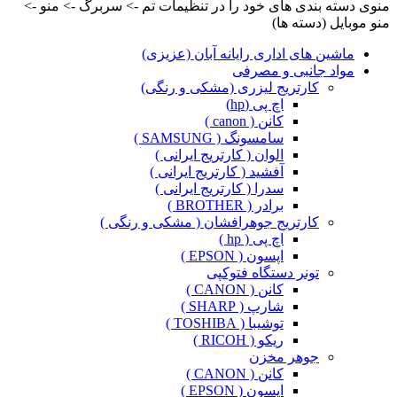
منوی دسته بندی های خود را در تنظیمات تم -> سربرگ -> منو ->
منو موبایل (دسته ها)
ماشین های اداری رایانه آبان (عزیزی)
مواد جانبی و مصرفی
کارتریج لیزری (مشکی و رنگی)
اچ پی (hp)
کانن ( canon )
سامسونگ ( SAMSUNG )
الوان ( کارتریج ایرانی )
آفشید ( کارتریج ایرانی )
سدرا ( کارتریج ایرانی )
برادر ( BROTHER )
کارتریج جوهرافشان ( مشکی و رنگی )
اچ پی ( hp )
اپسون ( EPSON )
تونر دستگاه فتوکپی
کانن ( CANON )
شارپ ( SHARP )
توشیبا ( TOSHIBA )
ریکو ( RICOH )
جوهر مخزن
کانن ( CANON )
اپسون ( EPSON )