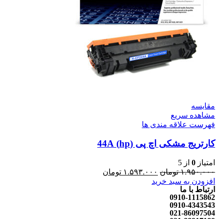
مقایسه
مشاهده سریع
فهرست علاقه مندی ها
کارتریج مشکی اچ پی (hp) 44A
امتیاز
0
از 5
۱.۹۵۰.۰۰۰
تومان
۱.۵۹۳.۰۰۰
تومان
افزودن به سبد خرید
ارتباط با ما
0910-1115862
0910-4343543
021-86097504