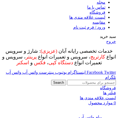
مجله
تماس با ما
فروشگاه
لیست علاقه مندی ها
مقایسه
ورود / فرم ثبت نام
سبد خرید
خروج
خدمات تخصصی رایانه آبان
(عزیزی)
: شارژ و سرویس
انواع
کارتریج
، سرویس و تعمیرات انواع
پرینتر
، سرویس و
تعمیرات انواع
دستگاه کپی
،
فکس
و
اسکنر
Twitter
Facebook
اینستاگرام
یوتیوب
پینترست
واتس آپ
واتس آپ
تلگرام
Search
فروشگاه
فیلتر ها
لیست علاقه مندی ها
0
موارد
محصول
پیام واتس آپ