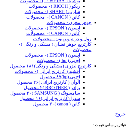
توشیبا ( TOSHIBA )
۰ محصولات
ریکو ( RICOH )
۰ محصولات
شارپ ( SHARP )
۰ محصولات
کانن ( CANON )
۰ محصولات
جوهر مخزن
۰ محصولات
اپسون ( EPSON )
۰ محصولات
کانن ( CANON )
۰ محصولات
رول و درام و ریبون
۰ محصولات
کارتریج جوهرافشان ( مشکی و رنگی )
۰
محصولات
اپسون ( EPSON )
۰ محصولات
اچ پی ( hp )
۰ محصولات
کارتریج لیزری (مشکی و رنگی)
۱۸۱ محصول
آفشید ( کارتریج ایرانی )
۰ محصولات
اچ پی (hp)
۸۷ محصول
الوان ( کارتریج ایرانی )
۲۶ محصول
برادر ( BROTHER )
۲ محصول
سامسونگ ( SAMSUNG )
۲۰ محصول
سدرا (کارتریج ایرانی)
۱۶ محصول
کانن ( canon )
۳۰ محصول
خروج
فیلتر براساس قیمت :