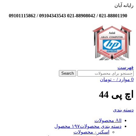
رایانه آبان
021-88801190 / 021-88908042 09104343543 / 09101115862
فهرست
Search
0
موارد
/
۰
تومان
اچ پی 44
دسته بندی
All
محصولات
دسته بندی محصولات
۱۹۷ محصول
اسکنر
۰ محصولات