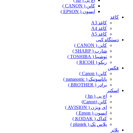
اچ پی ( hp )
کانن ( CANON )
اپسون ( EPSON )
کاغذ
کاغذ A3
کاغذ A4
کاغذ A5
دستگاه کپی
کانن ( CANON )
شارپ ( SHARP )
توشیبا ( TOSHIBA )
ریکو ( RICOH )
فکس
کانن ( Canon )
پاناسونیک ( panasonic )
برادر ( BROTHER )
اسکنر
اچ پی ( hp )
کانن (Canon)
ای ویژن ( AVISION )
اپسون ( Epson )
کداک ( KODAK )
پلاس تک ( plustek )
پلاتر