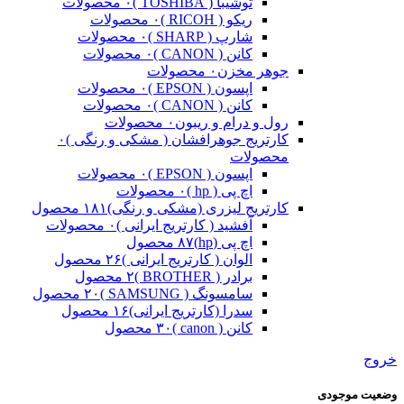
توشیبا ( TOSHIBA )
۰ محصولات
ریکو ( RICOH )
۰ محصولات
شارپ ( SHARP )
۰ محصولات
کانن ( CANON )
۰ محصولات
جوهر مخزن
۰ محصولات
اپسون ( EPSON )
۰ محصولات
کانن ( CANON )
۰ محصولات
رول و درام و ریبون
۰ محصولات
کارتریج جوهرافشان ( مشکی و رنگی )
۰
محصولات
اپسون ( EPSON )
۰ محصولات
اچ پی ( hp )
۰ محصولات
کارتریج لیزری (مشکی و رنگی)
۱۸۱ محصول
آفشید ( کارتریج ایرانی )
۰ محصولات
اچ پی (hp)
۸۷ محصول
الوان ( کارتریج ایرانی )
۲۶ محصول
برادر ( BROTHER )
۲ محصول
سامسونگ ( SAMSUNG )
۲۰ محصول
سدرا (کارتریج ایرانی)
۱۶ محصول
کانن ( canon )
۳۰ محصول
خروج
وضعیت موجودی