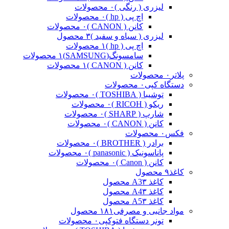
لیزری ( رنگی )
۰ محصولات
اچ پی ( hp )
۰ محصولات
کانن ( CANON )
۰ محصولات
لیزری ( سیاه و سفید )
۳ محصول
اچ پی ( hp )
۱ محصولات
سامسونگ(SAMSUNG)
۱ محصولات
کانن ( CANON )
۱ محصولات
پلاتر
۰ محصولات
دستگاه کپی
۰ محصولات
توشیبا ( TOSHIBA )
۰ محصولات
ریکو ( RICOH )
۰ محصولات
شارپ ( SHARP )
۰ محصولات
کانن ( CANON )
۰ محصولات
فکس
۰ محصولات
برادر ( BROTHER )
۰ محصولات
پاناسونیک ( panasonic )
۰ محصولات
کانن ( Canon )
۰ محصولات
کاغذ
۹ محصول
کاغذ A3
۳ محصول
کاغذ A4
۳ محصول
کاغذ A5
۳ محصول
مواد جانبی و مصرفی
۱۸۱ محصول
تونر دستگاه فتوکپی
۰ محصولات