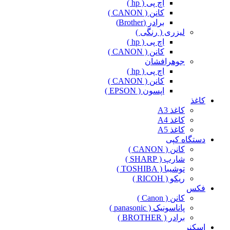
اچ پی ( hp )
کانن ( CANON )
برادر (Brother)
لیزری ( رنگی )
اچ پی ( hp )
کانن ( CANON )
جوهرافشان
اچ پی ( hp )
کانن ( CANON )
اپسون ( EPSON )
کاغذ
کاغذ A3
کاغذ A4
کاغذ A5
دستگاه کپی
کانن ( CANON )
شارپ ( SHARP )
توشیبا ( TOSHIBA )
ریکو ( RICOH )
فکس
کانن ( Canon )
پاناسونیک ( panasonic )
برادر ( BROTHER )
اسکنر