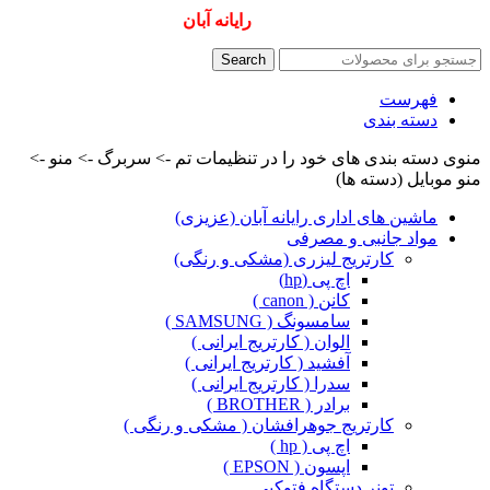
همیشه ارزانترینها و بهترینها را از
رایانه آبان
سفارش دهید
Search
فهرست
دسته بندی
منوی دسته بندی های خود را در تنظیمات تم -> سربرگ -> منو ->
منو موبایل (دسته ها)
ماشین های اداری رایانه آبان (عزیزی)
مواد جانبی و مصرفی
کارتریج لیزری (مشکی و رنگی)
اچ پی (hp)
کانن ( canon )
سامسونگ ( SAMSUNG )
الوان ( کارتریج ایرانی )
آفشید ( کارتریج ایرانی )
سدرا ( کارتریج ایرانی )
برادر ( BROTHER )
کارتریج جوهرافشان ( مشکی و رنگی )
اچ پی ( hp )
اپسون ( EPSON )
تونر دستگاه فتوکپی