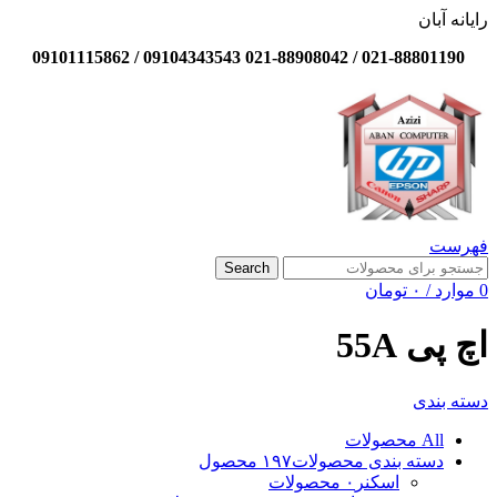
رایانه آبان
021-88801190 / 021-88908042 09104343543 / 09101115862
فهرست
Search
0
موارد
/
۰
تومان
اچ پی 55A
دسته بندی
All
محصولات
دسته بندی محصولات
۱۹۷ محصول
اسکنر
۰ محصولات