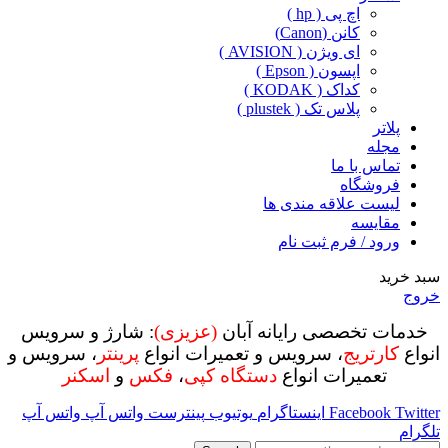
اچ پی ( hp )
کانن (Canon)
ای ویژن ( AVISION )
اپسون ( Epson )
کداک ( KODAK )
پلاس تک ( plustek )
پلاتر
مجله
تماس با ما
فروشگاه
لیست علاقه مندی ها
مقایسه
ورود / فرم ثبت نام
سبد خرید
خروج
خدمات تخصصی رایانه آبان
(عزیزی)
: شارژ و سرویس
انواع
کارتریج
، سرویس و تعمیرات انواع
پرینتر
، سرویس و
تعمیرات انواع
دستگاه کپی
،
فکس
و
اسکنر
Twitter
Facebook
اینستاگرام
یوتیوب
پینترست
واتس آپ
واتس آپ
تلگرام