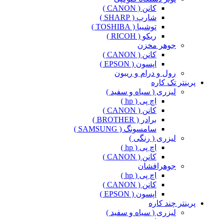
کانن ( CANON )
شارپ ( SHARP )
توشیبا ( TOSHIBA )
ریکو ( RICOH )
جوهر مخزن
کانن ( CANON )
اپسون ( EPSON )
رول و درام و ریبون
پرینتر تک کاره
لیزری ( سیاه و سفید )
اچ پی ( hp )
کانن ( CANON )
برادر ( BROTHER )
سامسونگ ( SAMSUNG )
لیزری ( رنگی )
اچ پی ( hp )
کانن ( CANON )
جوهرافشان
اچ پی ( hp )
کانن ( CANON )
اپسون ( EPSON )
پرینتر چند کاره
لیزری ( سیاه و سفید )