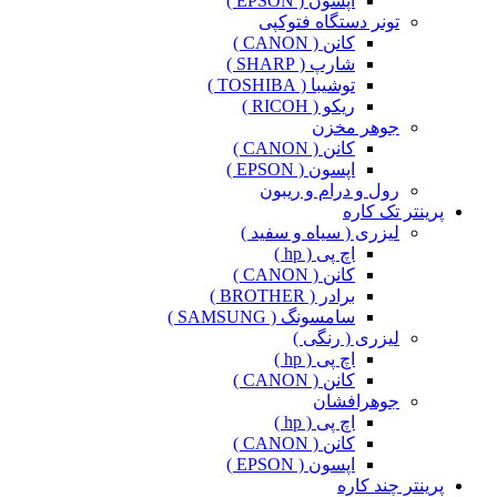
اپسون ( EPSON )
تونر دستگاه فتوکپی
کانن ( CANON )
شارپ ( SHARP )
توشیبا ( TOSHIBA )
ریکو ( RICOH )
جوهر مخزن
کانن ( CANON )
اپسون ( EPSON )
رول و درام و ریبون
پرینتر تک کاره
لیزری ( سیاه و سفید )
اچ پی ( hp )
کانن ( CANON )
برادر ( BROTHER )
سامسونگ ( SAMSUNG )
لیزری ( رنگی )
اچ پی ( hp )
کانن ( CANON )
جوهرافشان
اچ پی ( hp )
کانن ( CANON )
اپسون ( EPSON )
پرینتر چند کاره