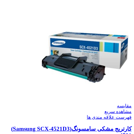
مقایسه
مشاهده سریع
فهرست علاقه مندی ها
کارتریج مشکی سامسونگ(Samsung SCX-4521D3)