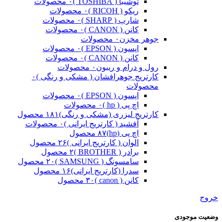
توشیبا ( TOSHIBA )
۰ محصولات
ریکو ( RICOH )
۰ محصولات
شارپ ( SHARP )
۰ محصولات
کانن ( CANON )
۰ محصولات
جوهر مخزن
۰ محصولات
اپسون ( EPSON )
۰ محصولات
کانن ( CANON )
۰ محصولات
رول و درام و ریبون
۰ محصولات
کارتریج جوهرافشان ( مشکی و رنگی )
۰
محصولات
اپسون ( EPSON )
۰ محصولات
اچ پی ( hp )
۰ محصولات
کارتریج لیزری (مشکی و رنگی)
۱۸۱ محصول
آفشید ( کارتریج ایرانی )
۰ محصولات
اچ پی (hp)
۸۷ محصول
الوان ( کارتریج ایرانی )
۲۶ محصول
برادر ( BROTHER )
۲ محصول
سامسونگ ( SAMSUNG )
۲۰ محصول
سدرا (کارتریج ایرانی)
۱۶ محصول
کانن ( canon )
۳۰ محصول
خروج
وضعیت موجودی