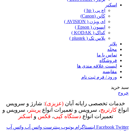
اسکنر
اچ پی ( hp )
کانن (Canon)
ای ویژن ( AVISION )
اپسون ( Epson )
کداک ( KODAK )
پلاس تک ( plustek )
پلاتر
مجله
تماس با ما
فروشگاه
لیست علاقه مندی ها
مقایسه
ورود / فرم ثبت نام
سبد خرید
خروج
خدمات تخصصی رایانه آبان
(عزیزی)
: شارژ و سرویس
انواع
کارتریج
، سرویس و تعمیرات انواع
پرینتر
، سرویس و
تعمیرات انواع
دستگاه کپی
،
فکس
و
اسکنر
Twitter
Facebook
اینستاگرام
یوتیوب
پینترست
واتس آپ
واتس آپ