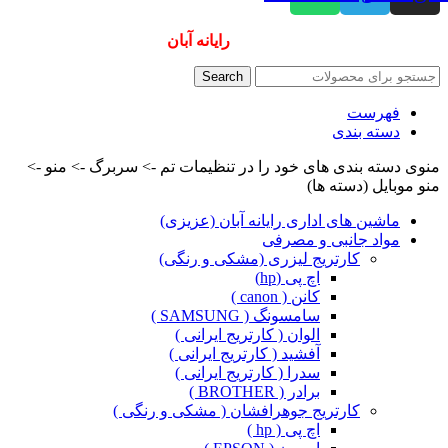
همیشه ارزانترینها و بهترینها را از
رایانه آبان
سفارش دهید
Search
فهرست
دسته بندی
منوی دسته بندی های خود را در تنظیمات تم -> سربرگ -> منو ->
منو موبایل (دسته ها)
ماشین های اداری رایانه آبان (عزیزی)
مواد جانبی و مصرفی
کارتریج لیزری (مشکی و رنگی)
اچ پی (hp)
کانن ( canon )
سامسونگ ( SAMSUNG )
الوان ( کارتریج ایرانی )
آفشید ( کارتریج ایرانی )
سدرا ( کارتریج ایرانی )
برادر ( BROTHER )
کارتریج جوهرافشان ( مشکی و رنگی )
اچ پی ( hp )