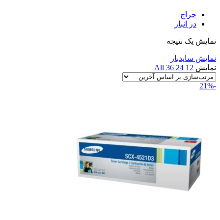
حراج
در انبار
نمایش یک نتیجه
نمایش سایدبار
نمایش
12
24
36
All
-21%