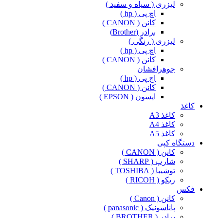
لیزری ( سیاه و سفید )
اچ پی ( hp )
کانن ( CANON )
برادر (Brother)
لیزری ( رنگی )
اچ پی ( hp )
کانن ( CANON )
جوهرافشان
اچ پی ( hp )
کانن ( CANON )
اپسون ( EPSON )
کاغذ
کاغذ A3
کاغذ A4
کاغذ A5
دستگاه کپی
کانن ( CANON )
شارپ ( SHARP )
توشیبا ( TOSHIBA )
ریکو ( RICOH )
فکس
کانن ( Canon )
پاناسونیک ( panasonic )
برادر ( BROTHER )