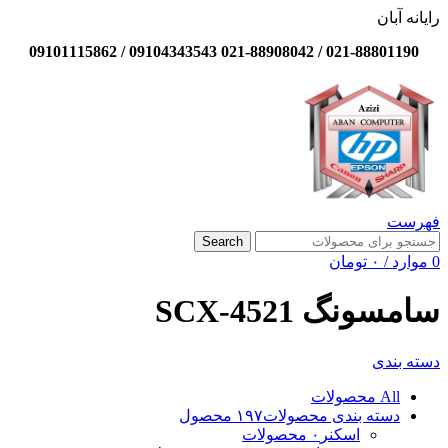
رایانه آبان
021-88801190 / 021-88908042 09104343543 / 09101115862
فهرست
Search
0
موارد
/
۰
تومان
سامسونگ SCX-4521
دسته بندی
All
محصولات
دسته بندی محصولات
۱۹۷ محصول
اسکنر
۰ محصولات