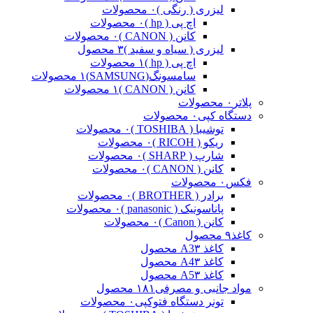
لیزری ( رنگی )
۰ محصولات
اچ پی ( hp )
۰ محصولات
کانن ( CANON )
۰ محصولات
لیزری ( سیاه و سفید )
۳ محصول
اچ پی ( hp )
۱ محصولات
سامسونگ(SAMSUNG)
۱ محصولات
کانن ( CANON )
۱ محصولات
پلاتر
۰ محصولات
دستگاه کپی
۰ محصولات
توشیبا ( TOSHIBA )
۰ محصولات
ریکو ( RICOH )
۰ محصولات
شارپ ( SHARP )
۰ محصولات
کانن ( CANON )
۰ محصولات
فکس
۰ محصولات
برادر ( BROTHER )
۰ محصولات
پاناسونیک ( panasonic )
۰ محصولات
کانن ( Canon )
۰ محصولات
کاغذ
۹ محصول
کاغذ A3
۳ محصول
کاغذ A4
۳ محصول
کاغذ A5
۳ محصول
مواد جانبی و مصرفی
۱۸۱ محصول
تونر دستگاه فتوکپی
۰ محصولات