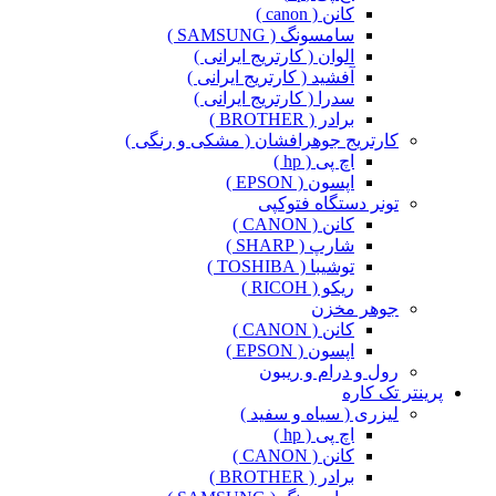
کانن ( canon )
سامسونگ ( SAMSUNG )
الوان ( کارتریج ایرانی )
آفشید ( کارتریج ایرانی )
سدرا ( کارتریج ایرانی )
برادر ( BROTHER )
کارتریج جوهرافشان ( مشکی و رنگی )
اچ پی ( hp )
اپسون ( EPSON )
تونر دستگاه فتوکپی
کانن ( CANON )
شارپ ( SHARP )
توشیبا ( TOSHIBA )
ریکو ( RICOH )
جوهر مخزن
کانن ( CANON )
اپسون ( EPSON )
رول و درام و ریبون
پرینتر تک کاره
لیزری ( سیاه و سفید )
اچ پی ( hp )
کانن ( CANON )
برادر ( BROTHER )