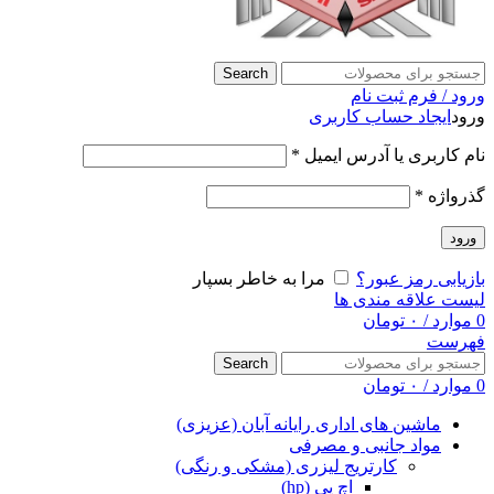
Search
ورود / فرم ثبت نام
ورود
ایجاد حساب کاربری
نام کاربری یا آدرس ایمیل
*
گذرواژه
*
ورود
بازیابی رمز عبور؟
مرا به خاطر بسپار
لیست علاقه مندی ها
0
موارد
/
۰
تومان
فهرست
Search
0
موارد
/
۰
تومان
ماشین های اداری رایانه آبان (عزیزی)
مواد جانبی و مصرفی
کارتریج لیزری (مشکی و رنگی)
اچ پی (hp)