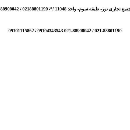
110 /*/ 02188801190 / 02188908042 / 09104343543 / 09101115862
021-88801190 / 021-88908042 09104343543 / 09101115862