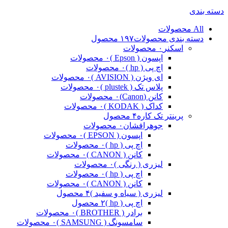
دسته بندی
All
محصولات
دسته بندی محصولات
۱۹۷ محصول
اسکنر
۰ محصولات
اپسون ( Epson )
۰ محصولات
اچ پی ( hp )
۰ محصولات
ای ویژن ( AVISION )
۰ محصولات
پلاس تک ( plustek )
۰ محصولات
کانن (Canon)
۰ محصولات
کداک ( KODAK )
۰ محصولات
پرینتر تک کاره
۴ محصول
جوهرافشان
۰ محصولات
اپسون ( EPSON )
۰ محصولات
اچ پی ( hp )
۰ محصولات
کانن ( CANON )
۰ محصولات
لیزری ( رنگی )
۰ محصولات
اچ پی ( hp )
۰ محصولات
کانن ( CANON )
۰ محصولات
لیزری ( سیاه و سفید )
۴ محصول
اچ پی ( hp )
۲ محصول
برادر ( BROTHER )
۰ محصولات
سامسونگ ( SAMSUNG )
۰ محصولات