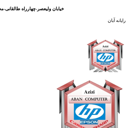
خیابان ولیعصر-چهارراه طالقانی-مجتمع تجاری نور- طبقه سوم- واحد 48
رایانه آبان