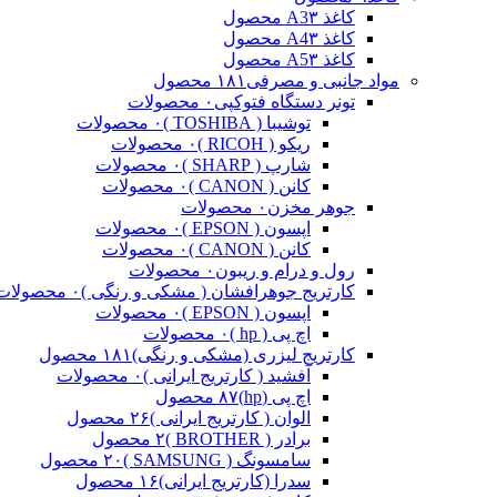
کاغذ A3
۳ محصول
کاغذ A4
۳ محصول
کاغذ A5
۳ محصول
مواد جانبی و مصرفی
۱۸۱ محصول
تونر دستگاه فتوکپی
۰ محصولات
توشیبا ( TOSHIBA )
۰ محصولات
ریکو ( RICOH )
۰ محصولات
شارپ ( SHARP )
۰ محصولات
کانن ( CANON )
۰ محصولات
جوهر مخزن
۰ محصولات
اپسون ( EPSON )
۰ محصولات
کانن ( CANON )
۰ محصولات
رول و درام و ریبون
۰ محصولات
کارتریج جوهرافشان ( مشکی و رنگی )
۰ محصولات
اپسون ( EPSON )
۰ محصولات
اچ پی ( hp )
۰ محصولات
کارتریج لیزری (مشکی و رنگی)
۱۸۱ محصول
آفشید ( کارتریج ایرانی )
۰ محصولات
اچ پی (hp)
۸۷ محصول
الوان ( کارتریج ایرانی )
۲۶ محصول
برادر ( BROTHER )
۲ محصول
سامسونگ ( SAMSUNG )
۲۰ محصول
سدرا (کارتریج ایرانی)
۱۶ محصول