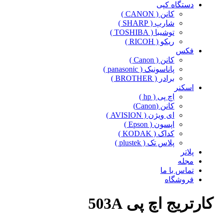
دستگاه کپی
کانن ( CANON )
شارپ ( SHARP )
توشیبا ( TOSHIBA )
ریکو ( RICOH )
فکس
کانن ( Canon )
پاناسونیک ( panasonic )
برادر ( BROTHER )
اسکنر
اچ پی ( hp )
کانن (Canon)
ای ویژن ( AVISION )
اپسون ( Epson )
کداک ( KODAK )
پلاس تک ( plustek )
پلاتر
مجله
تماس با ما
فروشگاه
کارتریج اچ پی 503A