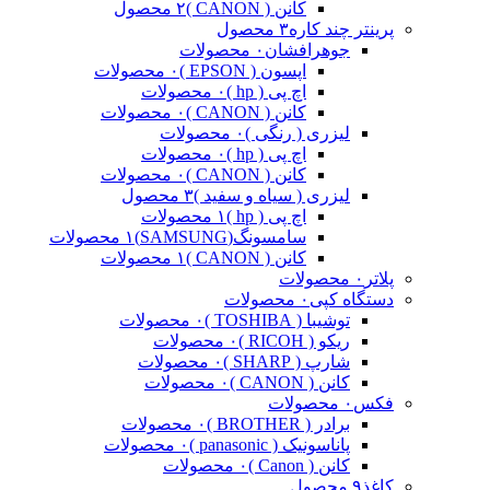
کانن ( CANON )
۲ محصول
پرینتر چند کاره
۳ محصول
جوهرافشان
۰ محصولات
اپسون ( EPSON )
۰ محصولات
اچ پی ( hp )
۰ محصولات
کانن ( CANON )
۰ محصولات
لیزری ( رنگی )
۰ محصولات
اچ پی ( hp )
۰ محصولات
کانن ( CANON )
۰ محصولات
لیزری ( سیاه و سفید )
۳ محصول
اچ پی ( hp )
۱ محصولات
سامسونگ(SAMSUNG)
۱ محصولات
کانن ( CANON )
۱ محصولات
پلاتر
۰ محصولات
دستگاه کپی
۰ محصولات
توشیبا ( TOSHIBA )
۰ محصولات
ریکو ( RICOH )
۰ محصولات
شارپ ( SHARP )
۰ محصولات
کانن ( CANON )
۰ محصولات
فکس
۰ محصولات
برادر ( BROTHER )
۰ محصولات
پاناسونیک ( panasonic )
۰ محصولات
کانن ( Canon )
۰ محصولات
کاغذ
۹ محصول