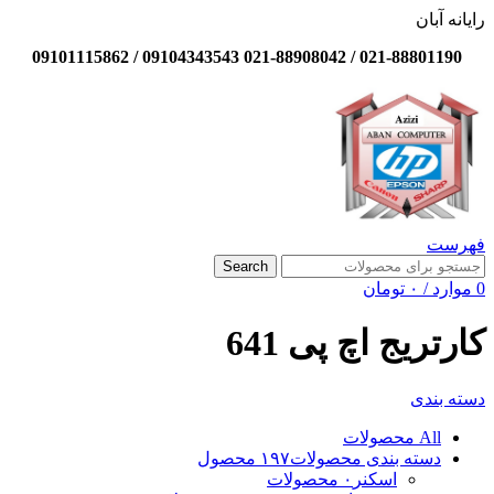
رایانه آبان
021-88801190 / 021-88908042 09104343543 / 09101115862
فهرست
Search
0
موارد
/
۰
تومان
کارتریج اچ پی 641
دسته بندی
All
محصولات
دسته بندی محصولات
۱۹۷ محصول
اسکنر
۰ محصولات