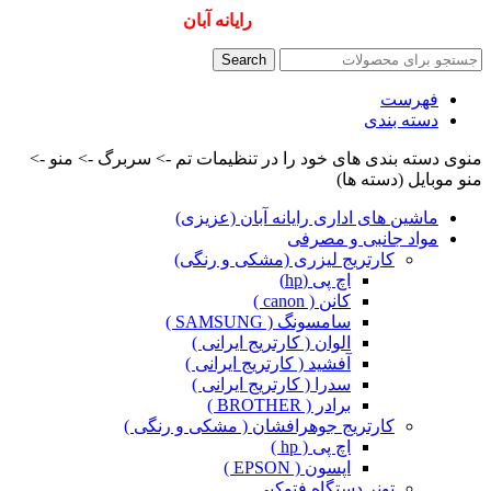
همیشه ارزانترینها و بهترینها را از
رایانه آبان
سفارش دهید
Search
فهرست
دسته بندی
منوی دسته بندی های خود را در تنظیمات تم -> سربرگ -> منو ->
منو موبایل (دسته ها)
ماشین های اداری رایانه آبان (عزیزی)
مواد جانبی و مصرفی
کارتریج لیزری (مشکی و رنگی)
اچ پی (hp)
کانن ( canon )
سامسونگ ( SAMSUNG )
الوان ( کارتریج ایرانی )
آفشید ( کارتریج ایرانی )
سدرا ( کارتریج ایرانی )
برادر ( BROTHER )
کارتریج جوهرافشان ( مشکی و رنگی )
اچ پی ( hp )
اپسون ( EPSON )
تونر دستگاه فتوکپی