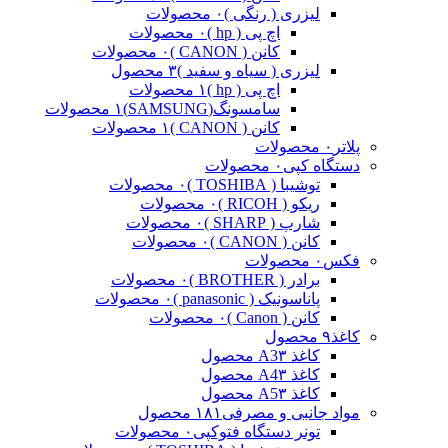
لیزری ( رنگی )
۰ محصولات
اچ پی ( hp )
۰ محصولات
کانن ( CANON )
۰ محصولات
لیزری ( سیاه و سفید )
۳ محصول
اچ پی ( hp )
۱ محصولات
سامسونگ(SAMSUNG)
۱ محصولات
کانن ( CANON )
۱ محصولات
پلاتر
۰ محصولات
دستگاه کپی
۰ محصولات
توشیبا ( TOSHIBA )
۰ محصولات
ریکو ( RICOH )
۰ محصولات
شارپ ( SHARP )
۰ محصولات
کانن ( CANON )
۰ محصولات
فکس
۰ محصولات
برادر ( BROTHER )
۰ محصولات
پاناسونیک ( panasonic )
۰ محصولات
کانن ( Canon )
۰ محصولات
کاغذ
۹ محصول
کاغذ A3
۳ محصول
کاغذ A4
۳ محصول
کاغذ A5
۳ محصول
مواد جانبی و مصرفی
۱۸۱ محصول
تونر دستگاه فتوکپی
۰ محصولات