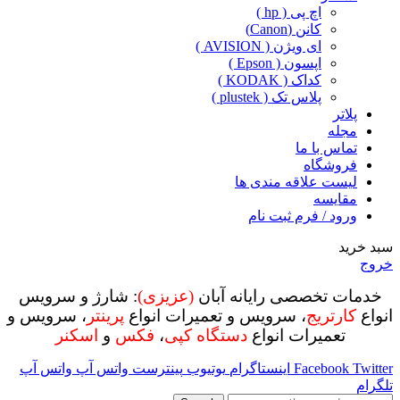
اچ پی ( hp )
کانن (Canon)
ای ویژن ( AVISION )
اپسون ( Epson )
کداک ( KODAK )
پلاس تک ( plustek )
پلاتر
مجله
تماس با ما
فروشگاه
لیست علاقه مندی ها
مقایسه
ورود / فرم ثبت نام
سبد خرید
خروج
خدمات تخصصی رایانه آبان
(عزیزی)
: شارژ و سرویس
انواع
کارتریج
، سرویس و تعمیرات انواع
پرینتر
، سرویس و
تعمیرات انواع
دستگاه کپی
،
فکس
و
اسکنر
Twitter
Facebook
اینستاگرام
یوتیوب
پینترست
واتس آپ
واتس آپ
تلگرام