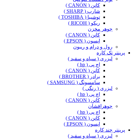
کانن ( CANON )
شارپ ( SHARP )
توشیبا ( TOSHIBA )
ریکو ( RICOH )
جوهر مخزن
کانن ( CANON )
اپسون ( EPSON )
رول و درام و ریبون
پرینتر تک کاره
لیزری ( سیاه و سفید )
اچ پی ( hp )
کانن ( CANON )
برادر ( BROTHER )
سامسونگ ( SAMSUNG )
لیزری ( رنگی )
اچ پی ( hp )
کانن ( CANON )
جوهرافشان
اچ پی ( hp )
کانن ( CANON )
اپسون ( EPSON )
پرینتر چند کاره
لیزری ( سیاه و سفید )