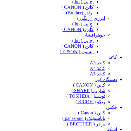
اچ پی ( hp )
کانن ( CANON )
برادر (Brother)
لیزری ( رنگی )
اچ پی ( hp )
کانن ( CANON )
جوهرافشان
اچ پی ( hp )
کانن ( CANON )
اپسون ( EPSON )
کاغذ
کاغذ A3
کاغذ A4
کاغذ A5
دستگاه کپی
کانن ( CANON )
شارپ ( SHARP )
توشیبا ( TOSHIBA )
ریکو ( RICOH )
فکس
کانن ( Canon )
پاناسونیک ( panasonic )
برادر ( BROTHER )
اسکنر