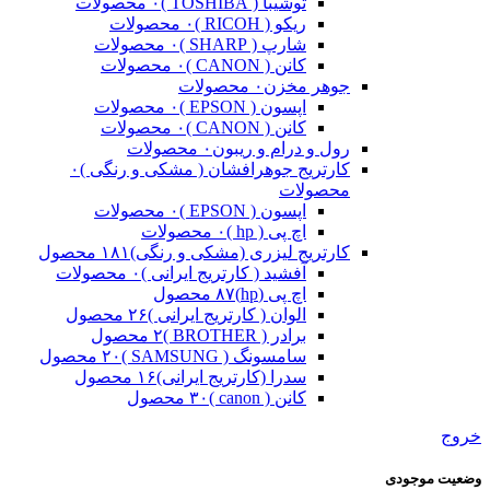
توشیبا ( TOSHIBA )
۰ محصولات
ریکو ( RICOH )
۰ محصولات
شارپ ( SHARP )
۰ محصولات
کانن ( CANON )
۰ محصولات
جوهر مخزن
۰ محصولات
اپسون ( EPSON )
۰ محصولات
کانن ( CANON )
۰ محصولات
رول و درام و ریبون
۰ محصولات
کارتریج جوهرافشان ( مشکی و رنگی )
۰
محصولات
اپسون ( EPSON )
۰ محصولات
اچ پی ( hp )
۰ محصولات
کارتریج لیزری (مشکی و رنگی)
۱۸۱ محصول
آفشید ( کارتریج ایرانی )
۰ محصولات
اچ پی (hp)
۸۷ محصول
الوان ( کارتریج ایرانی )
۲۶ محصول
برادر ( BROTHER )
۲ محصول
سامسونگ ( SAMSUNG )
۲۰ محصول
سدرا (کارتریج ایرانی)
۱۶ محصول
کانن ( canon )
۳۰ محصول
خروج
وضعیت موجودی