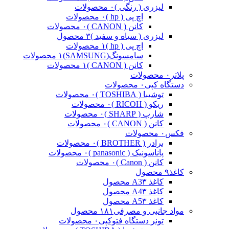
لیزری ( رنگی )
۰ محصولات
اچ پی ( hp )
۰ محصولات
کانن ( CANON )
۰ محصولات
لیزری ( سیاه و سفید )
۳ محصول
اچ پی ( hp )
۱ محصولات
سامسونگ(SAMSUNG)
۱ محصولات
کانن ( CANON )
۱ محصولات
پلاتر
۰ محصولات
دستگاه کپی
۰ محصولات
توشیبا ( TOSHIBA )
۰ محصولات
ریکو ( RICOH )
۰ محصولات
شارپ ( SHARP )
۰ محصولات
کانن ( CANON )
۰ محصولات
فکس
۰ محصولات
برادر ( BROTHER )
۰ محصولات
پاناسونیک ( panasonic )
۰ محصولات
کانن ( Canon )
۰ محصولات
کاغذ
۹ محصول
کاغذ A3
۳ محصول
کاغذ A4
۳ محصول
کاغذ A5
۳ محصول
مواد جانبی و مصرفی
۱۸۱ محصول
تونر دستگاه فتوکپی
۰ محصولات