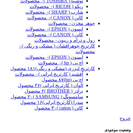
توشیبا ( TOSHIBA )
۰ محصولات
ریکو ( RICOH )
۰ محصولات
شارپ ( SHARP )
۰ محصولات
کانن ( CANON )
۰ محصولات
جوهر مخزن
۰ محصولات
اپسون ( EPSON )
۰ محصولات
کانن ( CANON )
۰ محصولات
رول و درام و ریبون
۰ محصولات
کارتریج جوهرافشان ( مشکی و رنگی )
۰
محصولات
اپسون ( EPSON )
۰ محصولات
اچ پی ( hp )
۰ محصولات
کارتریج لیزری (مشکی و رنگی)
۱۸۱ محصول
آفشید ( کارتریج ایرانی )
۰ محصولات
اچ پی (hp)
۸۷ محصول
الوان ( کارتریج ایرانی )
۲۶ محصول
برادر ( BROTHER )
۲ محصول
سامسونگ ( SAMSUNG )
۲۰ محصول
سدرا (کارتریج ایرانی)
۱۶ محصول
کانن ( canon )
۳۰ محصول
خروج
وضعیت موجودی