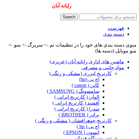
همیشه ارزانترینها و بهترینها را از
رایانه آبان
سفارش دهید
Search
فهرست
دسته بندی
منوی دسته بندی های خود را در تنظیمات تم -> سربرگ -> منو ->
منو موبایل (دسته ها)
ماشین های اداری رایانه آبان (عزیزی)
مواد جانبی و مصرفی
کارتریج لیزری (مشکی و رنگی)
اچ پی (hp)
کانن ( canon )
سامسونگ ( SAMSUNG )
الوان ( کارتریج ایرانی )
آفشید ( کارتریج ایرانی )
سدرا ( کارتریج ایرانی )
برادر ( BROTHER )
کارتریج جوهرافشان ( مشکی و رنگی )
اچ پی ( hp )
اپسون ( EPSON )
تونر دستگاه فتوکپی