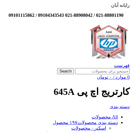
رایانه آبان
021-88801190 / 021-88908042 09104343543 / 09101115862
فهرست
Search
0
موارد
/
۰
تومان
کارتریج اچ پی 645A
دسته بندی
All
محصولات
دسته بندی محصولات
۱۹۷ محصول
اسکنر
۰ محصولات