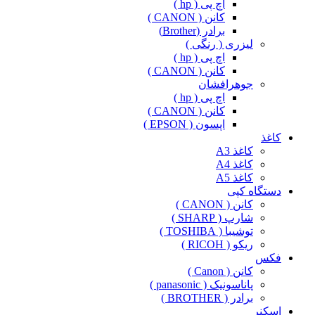
اچ پی ( hp )
کانن ( CANON )
برادر (Brother)
لیزری ( رنگی )
اچ پی ( hp )
کانن ( CANON )
جوهرافشان
اچ پی ( hp )
کانن ( CANON )
اپسون ( EPSON )
کاغذ
کاغذ A3
کاغذ A4
کاغذ A5
دستگاه کپی
کانن ( CANON )
شارپ ( SHARP )
توشیبا ( TOSHIBA )
ریکو ( RICOH )
فکس
کانن ( Canon )
پاناسونیک ( panasonic )
برادر ( BROTHER )
اسکنر