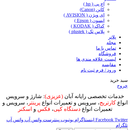
اچ پی ( hp )
کانن (Canon)
ای ویژن ( AVISION )
اپسون ( Epson )
کداک ( KODAK )
پلاس تک ( plustek )
پلاتر
مجله
تماس با ما
فروشگاه
لیست علاقه مندی ها
مقایسه
ورود / فرم ثبت نام
سبد خرید
خروج
خدمات تخصصی رایانه آبان
(عزیزی)
: شارژ و سرویس
انواع
کارتریج
، سرویس و تعمیرات انواع
پرینتر
، سرویس و
تعمیرات انواع
دستگاه کپی
،
فکس
و
اسکنر
Twitter
Facebook
اینستاگرام
یوتیوب
پینترست
واتس آپ
واتس آپ
تلگرام