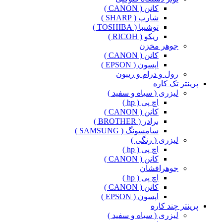
کانن ( CANON )
شارپ ( SHARP )
توشیبا ( TOSHIBA )
ریکو ( RICOH )
جوهر مخزن
کانن ( CANON )
اپسون ( EPSON )
رول و درام و ریبون
پرینتر تک کاره
لیزری ( سیاه و سفید )
اچ پی ( hp )
کانن ( CANON )
برادر ( BROTHER )
سامسونگ ( SAMSUNG )
لیزری ( رنگی )
اچ پی ( hp )
کانن ( CANON )
جوهرافشان
اچ پی ( hp )
کانن ( CANON )
اپسون ( EPSON )
پرینتر چند کاره
لیزری ( سیاه و سفید )