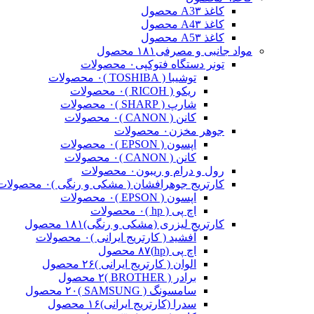
کاغذ A3
۳ محصول
کاغذ A4
۳ محصول
کاغذ A5
۳ محصول
مواد جانبی و مصرفی
۱۸۱ محصول
تونر دستگاه فتوکپی
۰ محصولات
توشیبا ( TOSHIBA )
۰ محصولات
ریکو ( RICOH )
۰ محصولات
شارپ ( SHARP )
۰ محصولات
کانن ( CANON )
۰ محصولات
جوهر مخزن
۰ محصولات
اپسون ( EPSON )
۰ محصولات
کانن ( CANON )
۰ محصولات
رول و درام و ریبون
۰ محصولات
کارتریج جوهرافشان ( مشکی و رنگی )
۰ محصولات
اپسون ( EPSON )
۰ محصولات
اچ پی ( hp )
۰ محصولات
کارتریج لیزری (مشکی و رنگی)
۱۸۱ محصول
آفشید ( کارتریج ایرانی )
۰ محصولات
اچ پی (hp)
۸۷ محصول
الوان ( کارتریج ایرانی )
۲۶ محصول
برادر ( BROTHER )
۲ محصول
سامسونگ ( SAMSUNG )
۲۰ محصول
سدرا (کارتریج ایرانی)
۱۶ محصول