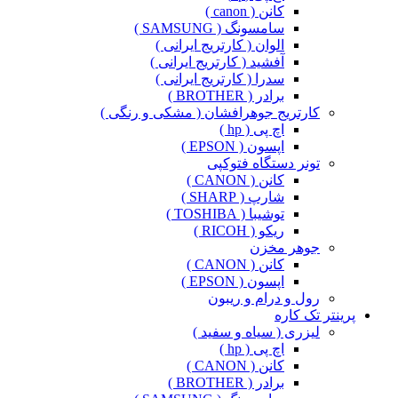
کانن ( canon )
سامسونگ ( SAMSUNG )
الوان ( کارتریج ایرانی )
آفشید ( کارتریج ایرانی )
سدرا ( کارتریج ایرانی )
برادر ( BROTHER )
کارتریج جوهرافشان ( مشکی و رنگی )
اچ پی ( hp )
اپسون ( EPSON )
تونر دستگاه فتوکپی
کانن ( CANON )
شارپ ( SHARP )
توشیبا ( TOSHIBA )
ریکو ( RICOH )
جوهر مخزن
کانن ( CANON )
اپسون ( EPSON )
رول و درام و ریبون
پرینتر تک کاره
لیزری ( سیاه و سفید )
اچ پی ( hp )
کانن ( CANON )
برادر ( BROTHER )