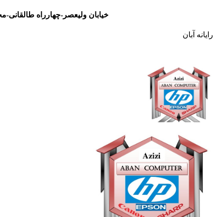
خیابان ولیعصر-چهارراه طالقانی-مجتمع تجاری نور- طبقه سوم- واحد 48
رایانه آبان