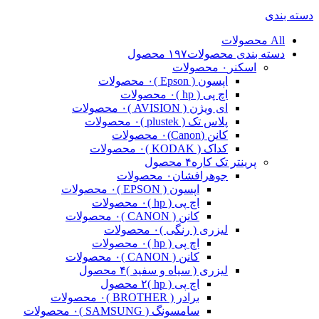
دسته بندی
All
محصولات
دسته بندی محصولات
۱۹۷ محصول
اسکنر
۰ محصولات
اپسون ( Epson )
۰ محصولات
اچ پی ( hp )
۰ محصولات
ای ویژن ( AVISION )
۰ محصولات
پلاس تک ( plustek )
۰ محصولات
کانن (Canon)
۰ محصولات
کداک ( KODAK )
۰ محصولات
پرینتر تک کاره
۴ محصول
جوهرافشان
۰ محصولات
اپسون ( EPSON )
۰ محصولات
اچ پی ( hp )
۰ محصولات
کانن ( CANON )
۰ محصولات
لیزری ( رنگی )
۰ محصولات
اچ پی ( hp )
۰ محصولات
کانن ( CANON )
۰ محصولات
لیزری ( سیاه و سفید )
۴ محصول
اچ پی ( hp )
۲ محصول
برادر ( BROTHER )
۰ محصولات
سامسونگ ( SAMSUNG )
۰ محصولات