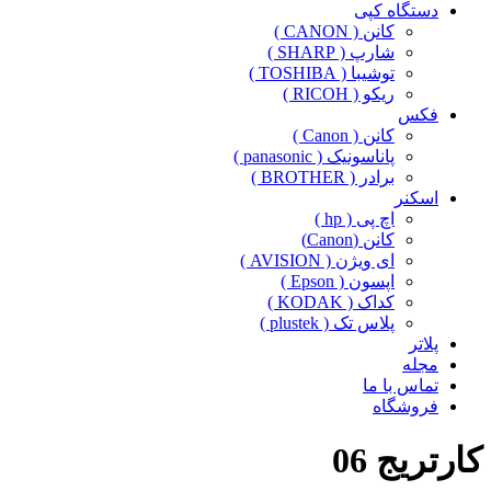
دستگاه کپی
کانن ( CANON )
شارپ ( SHARP )
توشیبا ( TOSHIBA )
ریکو ( RICOH )
فکس
کانن ( Canon )
پاناسونیک ( panasonic )
برادر ( BROTHER )
اسکنر
اچ پی ( hp )
کانن (Canon)
ای ویژن ( AVISION )
اپسون ( Epson )
کداک ( KODAK )
پلاس تک ( plustek )
پلاتر
مجله
تماس با ما
فروشگاه
کارتریج 06