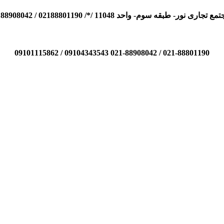
110 /*/ 02188801190 / 02188908042 / 09104343543 / 09101115862
021-88801190 / 021-88908042 09104343543 / 09101115862