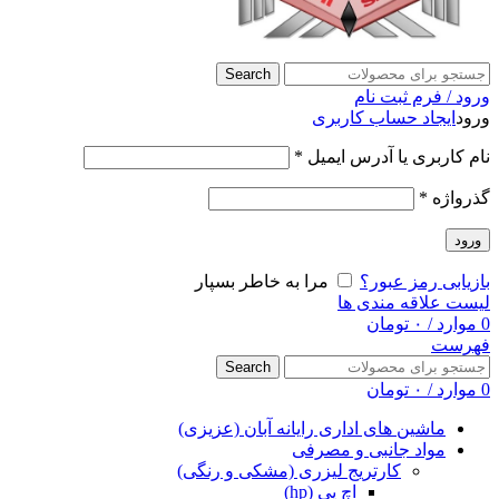
Search
ورود / فرم ثبت نام
ورود
ایجاد حساب کاربری
نام کاربری یا آدرس ایمیل
*
گذرواژه
*
ورود
بازیابی رمز عبور؟
مرا به خاطر بسپار
لیست علاقه مندی ها
0
موارد
/
۰
تومان
فهرست
Search
0
موارد
/
۰
تومان
ماشین های اداری رایانه آبان (عزیزی)
مواد جانبی و مصرفی
کارتریج لیزری (مشکی و رنگی)
اچ پی (hp)