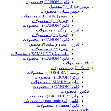
کانن ( CANON )
۲ محصول
پرینتر چند کاره
۳ محصول
جوهرافشان
۰ محصولات
اپسون ( EPSON )
۰ محصولات
اچ پی ( hp )
۰ محصولات
کانن ( CANON )
۰ محصولات
لیزری ( رنگی )
۰ محصولات
اچ پی ( hp )
۰ محصولات
کانن ( CANON )
۰ محصولات
لیزری ( سیاه و سفید )
۳ محصول
اچ پی ( hp )
۱ محصولات
سامسونگ(SAMSUNG)
۱ محصولات
کانن ( CANON )
۱ محصولات
پلاتر
۰ محصولات
دستگاه کپی
۰ محصولات
توشیبا ( TOSHIBA )
۰ محصولات
ریکو ( RICOH )
۰ محصولات
شارپ ( SHARP )
۰ محصولات
کانن ( CANON )
۰ محصولات
فکس
۰ محصولات
برادر ( BROTHER )
۰ محصولات
پاناسونیک ( panasonic )
۰ محصولات
کانن ( Canon )
۰ محصولات
کاغذ
۹ محصول