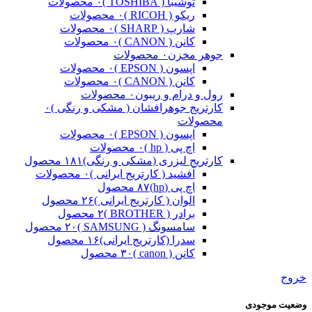
توشیبا ( TOSHIBA )
۰ محصولات
ریکو ( RICOH )
۰ محصولات
شارپ ( SHARP )
۰ محصولات
کانن ( CANON )
۰ محصولات
جوهر مخزن
۰ محصولات
اپسون ( EPSON )
۰ محصولات
کانن ( CANON )
۰ محصولات
رول و درام و ریبون
۰ محصولات
کارتریج جوهرافشان ( مشکی و رنگی )
۰
محصولات
اپسون ( EPSON )
۰ محصولات
اچ پی ( hp )
۰ محصولات
کارتریج لیزری (مشکی و رنگی)
۱۸۱ محصول
آفشید ( کارتریج ایرانی )
۰ محصولات
اچ پی (hp)
۸۷ محصول
الوان ( کارتریج ایرانی )
۲۶ محصول
برادر ( BROTHER )
۲ محصول
سامسونگ ( SAMSUNG )
۲۰ محصول
سدرا (کارتریج ایرانی)
۱۶ محصول
کانن ( canon )
۳۰ محصول
خروج
وضعیت موجودی