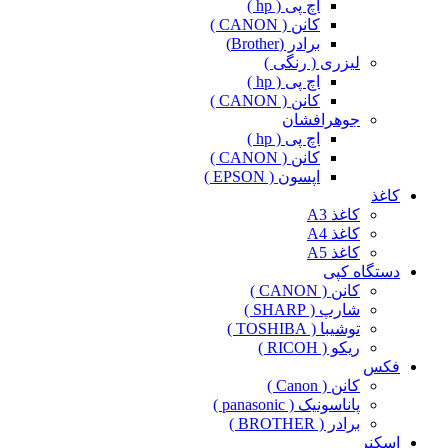
اچ پی ( hp )
کانن ( CANON )
برادر (Brother)
لیزری ( رنگی )
اچ پی ( hp )
کانن ( CANON )
جوهرافشان
اچ پی ( hp )
کانن ( CANON )
اپسون ( EPSON )
کاغذ
کاغذ A3
کاغذ A4
کاغذ A5
دستگاه کپی
کانن ( CANON )
شارپ ( SHARP )
توشیبا ( TOSHIBA )
ریکو ( RICOH )
فکس
کانن ( Canon )
پاناسونیک ( panasonic )
برادر ( BROTHER )
اسکنر