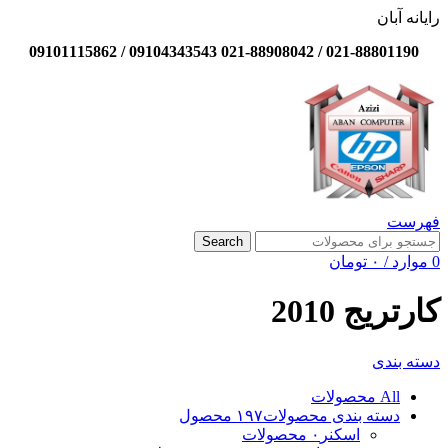
رایانه آبان
021-88801190 / 021-88908042 09104343543 / 09101115862
فهرست
Search
0
موارد
/
۰
تومان
کارتریج 2010
دسته بندی
All
محصولات
دسته بندی محصولات
۱۹۷ محصول
اسکنر
۰ محصولات