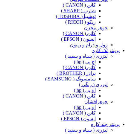
کانن ( CANON )
شارپ ( SHARP )
توشیبا ( TOSHIBA )
ریکو ( RICOH )
جوهر مخزن
کانن ( CANON )
اپسون ( EPSON )
رول و درام و ریبون
پرینتر تک کاره
لیزری ( سیاه و سفید )
اچ پی ( hp )
کانن ( CANON )
برادر ( BROTHER )
سامسونگ ( SAMSUNG )
لیزری ( رنگی )
اچ پی ( hp )
کانن ( CANON )
جوهرافشان
اچ پی ( hp )
کانن ( CANON )
اپسون ( EPSON )
پرینتر چند کاره
لیزری ( سیاه و سفید )