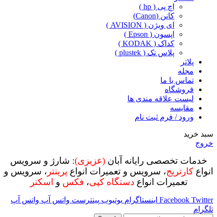
اچ پی ( hp )
کانن (Canon)
ای ویژن ( AVISION )
اپسون ( Epson )
کداک ( KODAK )
پلاس تک ( plustek )
پلاتر
مجله
تماس با ما
فروشگاه
لیست علاقه مندی ها
مقایسه
ورود / فرم ثبت نام
سبد خرید
خروج
خدمات تخصصی رایانه آبان
(عزیزی)
: شارژ و سرویس
انواع
کارتریج
، سرویس و تعمیرات انواع
پرینتر
، سرویس و
تعمیرات انواع
دستگاه کپی
،
فکس
و
اسکنر
Twitter
Facebook
اینستاگرام
یوتیوب
پینترست
واتس آپ
واتس آپ
تلگرام