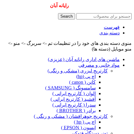
همیشه ارزانترینها و بهترینها را از
رایانه آبان
سفارش دهید
Search
فهرست
دسته بندی
منوی دسته بندی های خود را در تنظیمات تم -> سربرگ -> منو ->
منو موبایل (دسته ها)
ماشین های اداری رایانه آبان (عزیزی)
مواد جانبی و مصرفی
کارتریج لیزری (مشکی و رنگی)
اچ پی (hp)
کانن ( canon )
سامسونگ ( SAMSUNG )
الوان ( کارتریج ایرانی )
آفشید ( کارتریج ایرانی )
سدرا ( کارتریج ایرانی )
برادر ( BROTHER )
کارتریج جوهرافشان ( مشکی و رنگی )
اچ پی ( hp )
اپسون ( EPSON )
تونر دستگاه فتوکپی