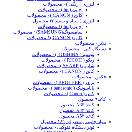
لیزری ( رنگی )
۰ محصولات
اچ پی ( hp )
۰ محصولات
کانن ( CANON )
۰ محصولات
لیزری ( سیاه و سفید )
۳ محصول
اچ پی ( hp )
۱ محصولات
سامسونگ(SAMSUNG)
۱ محصولات
کانن ( CANON )
۱ محصولات
پلاتر
۰ محصولات
دستگاه کپی
۰ محصولات
توشیبا ( TOSHIBA )
۰ محصولات
ریکو ( RICOH )
۰ محصولات
شارپ ( SHARP )
۰ محصولات
کانن ( CANON )
۰ محصولات
فکس
۰ محصولات
برادر ( BROTHER )
۰ محصولات
پاناسونیک ( panasonic )
۰ محصولات
کانن ( Canon )
۰ محصولات
کاغذ
۹ محصول
کاغذ A3
۳ محصول
کاغذ A4
۳ محصول
کاغذ A5
۳ محصول
مواد جانبی و مصرفی
۱۸۱ محصول
تونر دستگاه فتوکپی
۰ محصولات