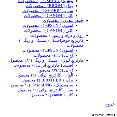
توشیبا ( TOSHIBA )
۰ محصولات
ریکو ( RICOH )
۰ محصولات
شارپ ( SHARP )
۰ محصولات
کانن ( CANON )
۰ محصولات
جوهر مخزن
۰ محصولات
اپسون ( EPSON )
۰ محصولات
کانن ( CANON )
۰ محصولات
رول و درام و ریبون
۰ محصولات
کارتریج جوهرافشان ( مشکی و رنگی )
۰
محصولات
اپسون ( EPSON )
۰ محصولات
اچ پی ( hp )
۰ محصولات
کارتریج لیزری (مشکی و رنگی)
۱۸۱ محصول
آفشید ( کارتریج ایرانی )
۰ محصولات
اچ پی (hp)
۸۷ محصول
الوان ( کارتریج ایرانی )
۲۶ محصول
برادر ( BROTHER )
۲ محصول
سامسونگ ( SAMSUNG )
۲۰ محصول
سدرا (کارتریج ایرانی)
۱۶ محصول
کانن ( canon )
۳۰ محصول
خروج
وضعیت موجودی