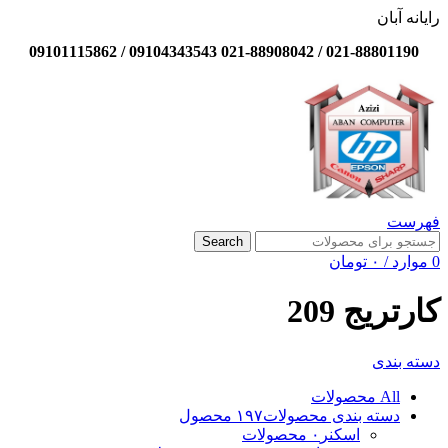
رایانه آبان
021-88801190 / 021-88908042 09104343543 / 09101115862
فهرست
Search
0
موارد
/
۰
تومان
کارتریج 209
دسته بندی
All
محصولات
دسته بندی محصولات
۱۹۷ محصول
اسکنر
۰ محصولات