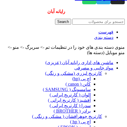
همیشه ارزانترینها و بهترینها را از
رایانه آبان
سفارش دهید
Search
فهرست
دسته بندی
منوی دسته بندی های خود را در تنظیمات تم -> سربرگ -> منو ->
منو موبایل (دسته ها)
ماشین های اداری رایانه آبان (عزیزی)
مواد جانبی و مصرفی
کارتریج لیزری (مشکی و رنگی)
اچ پی (hp)
کانن ( canon )
سامسونگ ( SAMSUNG )
الوان ( کارتریج ایرانی )
آفشید ( کارتریج ایرانی )
سدرا ( کارتریج ایرانی )
برادر ( BROTHER )
کارتریج جوهرافشان ( مشکی و رنگی )
اچ پی ( hp )