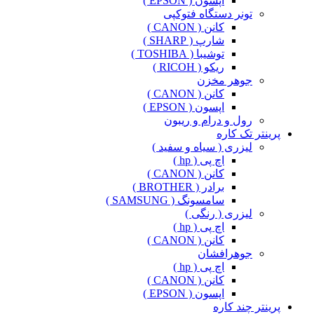
اپسون ( EPSON )
تونر دستگاه فتوکپی
کانن ( CANON )
شارپ ( SHARP )
توشیبا ( TOSHIBA )
ریکو ( RICOH )
جوهر مخزن
کانن ( CANON )
اپسون ( EPSON )
رول و درام و ریبون
پرینتر تک کاره
لیزری ( سیاه و سفید )
اچ پی ( hp )
کانن ( CANON )
برادر ( BROTHER )
سامسونگ ( SAMSUNG )
لیزری ( رنگی )
اچ پی ( hp )
کانن ( CANON )
جوهرافشان
اچ پی ( hp )
کانن ( CANON )
اپسون ( EPSON )
پرینتر چند کاره