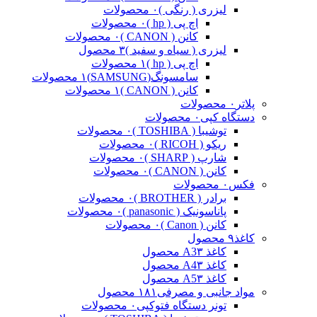
لیزری ( رنگی )
۰ محصولات
اچ پی ( hp )
۰ محصولات
کانن ( CANON )
۰ محصولات
لیزری ( سیاه و سفید )
۳ محصول
اچ پی ( hp )
۱ محصولات
سامسونگ(SAMSUNG)
۱ محصولات
کانن ( CANON )
۱ محصولات
پلاتر
۰ محصولات
دستگاه کپی
۰ محصولات
توشیبا ( TOSHIBA )
۰ محصولات
ریکو ( RICOH )
۰ محصولات
شارپ ( SHARP )
۰ محصولات
کانن ( CANON )
۰ محصولات
فکس
۰ محصولات
برادر ( BROTHER )
۰ محصولات
پاناسونیک ( panasonic )
۰ محصولات
کانن ( Canon )
۰ محصولات
کاغذ
۹ محصول
کاغذ A3
۳ محصول
کاغذ A4
۳ محصول
کاغذ A5
۳ محصول
مواد جانبی و مصرفی
۱۸۱ محصول
تونر دستگاه فتوکپی
۰ محصولات