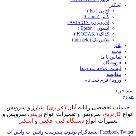
اسکنر
اچ پی ( hp )
کانن (Canon)
ای ویژن ( AVISION )
اپسون ( Epson )
کداک ( KODAK )
پلاس تک ( plustek )
پلاتر
مجله
تماس با ما
فروشگاه
لیست علاقه مندی ها
مقایسه
ورود / فرم ثبت نام
سبد خرید
خروج
خدمات تخصصی رایانه آبان
(عزیزی)
: شارژ و سرویس
انواع
کارتریج
، سرویس و تعمیرات انواع
پرینتر
، سرویس و
تعمیرات انواع
دستگاه کپی
،
فکس
و
اسکنر
Twitter
Facebook
اینستاگرام
یوتیوب
پینترست
واتس آپ
واتس آپ