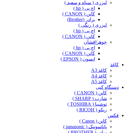
لیزری ( سیاه و سفید )
اچ پی ( hp )
کانن ( CANON )
برادر (Brother)
لیزری ( رنگی )
اچ پی ( hp )
کانن ( CANON )
جوهرافشان
اچ پی ( hp )
کانن ( CANON )
اپسون ( EPSON )
کاغذ
کاغذ A3
کاغذ A4
کاغذ A5
دستگاه کپی
کانن ( CANON )
شارپ ( SHARP )
توشیبا ( TOSHIBA )
ریکو ( RICOH )
فکس
کانن ( Canon )
پاناسونیک ( panasonic )
برادر ( BROTHER )