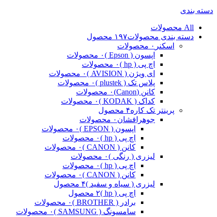
دسته بندی
All
محصولات
دسته بندی محصولات
۱۹۷ محصول
اسکنر
۰ محصولات
اپسون ( Epson )
۰ محصولات
اچ پی ( hp )
۰ محصولات
ای ویژن ( AVISION )
۰ محصولات
پلاس تک ( plustek )
۰ محصولات
کانن (Canon)
۰ محصولات
کداک ( KODAK )
۰ محصولات
پرینتر تک کاره
۴ محصول
جوهرافشان
۰ محصولات
اپسون ( EPSON )
۰ محصولات
اچ پی ( hp )
۰ محصولات
کانن ( CANON )
۰ محصولات
لیزری ( رنگی )
۰ محصولات
اچ پی ( hp )
۰ محصولات
کانن ( CANON )
۰ محصولات
لیزری ( سیاه و سفید )
۴ محصول
اچ پی ( hp )
۲ محصول
برادر ( BROTHER )
۰ محصولات
سامسونگ ( SAMSUNG )
۰ محصولات