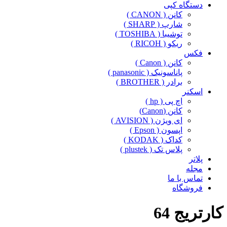
دستگاه کپی
کانن ( CANON )
شارپ ( SHARP )
توشیبا ( TOSHIBA )
ریکو ( RICOH )
فکس
کانن ( Canon )
پاناسونیک ( panasonic )
برادر ( BROTHER )
اسکنر
اچ پی ( hp )
کانن (Canon)
ای ویژن ( AVISION )
اپسون ( Epson )
کداک ( KODAK )
پلاس تک ( plustek )
پلاتر
مجله
تماس با ما
فروشگاه
کارتریج 64