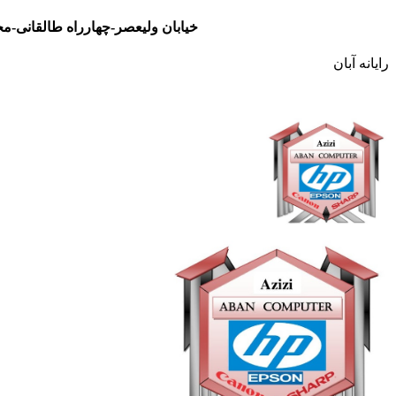
خیابان ولیعصر-چهارراه طالقانی-مجتمع تجاری نور- طبقه سوم- واحد 48
رایانه آبان