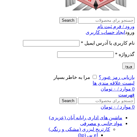
Search
ورود / فرم ثبت نام
ورود
ایجاد حساب کاربری
نام کاربری یا آدرس ایمیل
*
گذرواژه
*
ورود
بازیابی رمز عبور؟
مرا به خاطر بسپار
لیست علاقه مندی ها
0
موارد
/
۰
تومان
فهرست
Search
0
موارد
/
۰
تومان
ماشین های اداری رایانه آبان (عزیزی)
مواد جانبی و مصرفی
کارتریج لیزری (مشکی و رنگی)
اچ پی (hp)