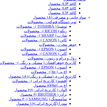
کاغذ A3
۳ محصول
کاغذ A4
۳ محصول
کاغذ A5
۳ محصول
مواد جانبی و مصرفی
۱۸۱ محصول
تونر دستگاه فتوکپی
۰ محصولات
توشیبا ( TOSHIBA )
۰ محصولات
ریکو ( RICOH )
۰ محصولات
شارپ ( SHARP )
۰ محصولات
کانن ( CANON )
۰ محصولات
جوهر مخزن
۰ محصولات
اپسون ( EPSON )
۰ محصولات
کانن ( CANON )
۰ محصولات
رول و درام و ریبون
۰ محصولات
کارتریج جوهرافشان ( مشکی و رنگی )
۰ محصولات
اپسون ( EPSON )
۰ محصولات
اچ پی ( hp )
۰ محصولات
کارتریج لیزری (مشکی و رنگی)
۱۸۱ محصول
آفشید ( کارتریج ایرانی )
۰ محصولات
اچ پی (hp)
۸۷ محصول
الوان ( کارتریج ایرانی )
۲۶ محصول
برادر ( BROTHER )
۲ محصول
سامسونگ ( SAMSUNG )
۲۰ محصول
سدرا (کارتریج ایرانی)
۱۶ محصول