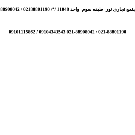
110 /*/ 02188801190 / 02188908042 / 09104343543 / 09101115862
021-88801190 / 021-88908042 09104343543 / 09101115862