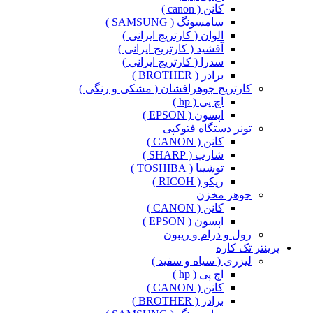
کانن ( canon )
سامسونگ ( SAMSUNG )
الوان ( کارتریج ایرانی )
آفشید ( کارتریج ایرانی )
سدرا ( کارتریج ایرانی )
برادر ( BROTHER )
کارتریج جوهرافشان ( مشکی و رنگی )
اچ پی ( hp )
اپسون ( EPSON )
تونر دستگاه فتوکپی
کانن ( CANON )
شارپ ( SHARP )
توشیبا ( TOSHIBA )
ریکو ( RICOH )
جوهر مخزن
کانن ( CANON )
اپسون ( EPSON )
رول و درام و ریبون
پرینتر تک کاره
لیزری ( سیاه و سفید )
اچ پی ( hp )
کانن ( CANON )
برادر ( BROTHER )