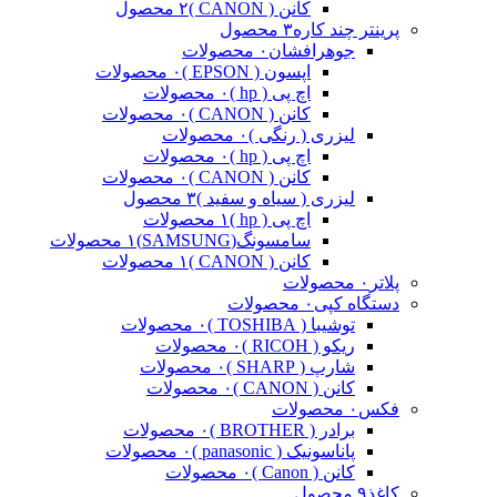
کانن ( CANON )
۲ محصول
پرینتر چند کاره
۳ محصول
جوهرافشان
۰ محصولات
اپسون ( EPSON )
۰ محصولات
اچ پی ( hp )
۰ محصولات
کانن ( CANON )
۰ محصولات
لیزری ( رنگی )
۰ محصولات
اچ پی ( hp )
۰ محصولات
کانن ( CANON )
۰ محصولات
لیزری ( سیاه و سفید )
۳ محصول
اچ پی ( hp )
۱ محصولات
سامسونگ(SAMSUNG)
۱ محصولات
کانن ( CANON )
۱ محصولات
پلاتر
۰ محصولات
دستگاه کپی
۰ محصولات
توشیبا ( TOSHIBA )
۰ محصولات
ریکو ( RICOH )
۰ محصولات
شارپ ( SHARP )
۰ محصولات
کانن ( CANON )
۰ محصولات
فکس
۰ محصولات
برادر ( BROTHER )
۰ محصولات
پاناسونیک ( panasonic )
۰ محصولات
کانن ( Canon )
۰ محصولات
کاغذ
۹ محصول