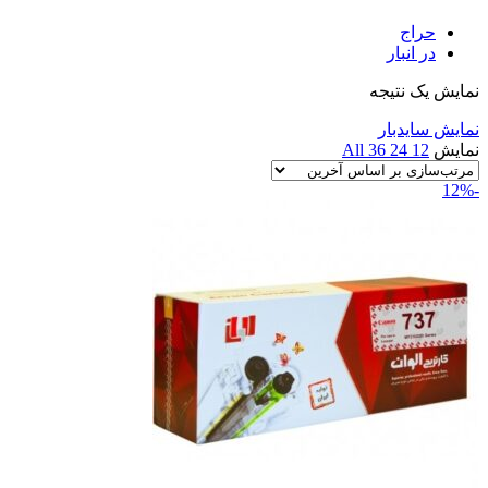
حراج
در انبار
نمایش یک نتیجه
نمایش سایدبار
نمایش
12
24
36
All
-12%