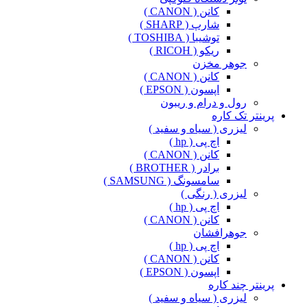
کانن ( CANON )
شارپ ( SHARP )
توشیبا ( TOSHIBA )
ریکو ( RICOH )
جوهر مخزن
کانن ( CANON )
اپسون ( EPSON )
رول و درام و ریبون
پرینتر تک کاره
لیزری ( سیاه و سفید )
اچ پی ( hp )
کانن ( CANON )
برادر ( BROTHER )
سامسونگ ( SAMSUNG )
لیزری ( رنگی )
اچ پی ( hp )
کانن ( CANON )
جوهرافشان
اچ پی ( hp )
کانن ( CANON )
اپسون ( EPSON )
پرینتر چند کاره
لیزری ( سیاه و سفید )