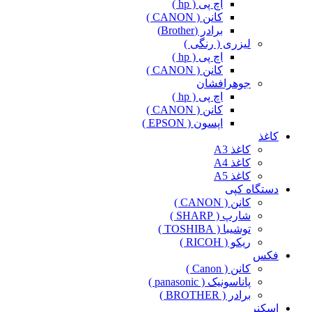
اچ پی ( hp )
کانن ( CANON )
برادر (Brother)
لیزری ( رنگی )
اچ پی ( hp )
کانن ( CANON )
جوهرافشان
اچ پی ( hp )
کانن ( CANON )
اپسون ( EPSON )
کاغذ
کاغذ A3
کاغذ A4
کاغذ A5
دستگاه کپی
کانن ( CANON )
شارپ ( SHARP )
توشیبا ( TOSHIBA )
ریکو ( RICOH )
فکس
کانن ( Canon )
پاناسونیک ( panasonic )
برادر ( BROTHER )
اسکنر