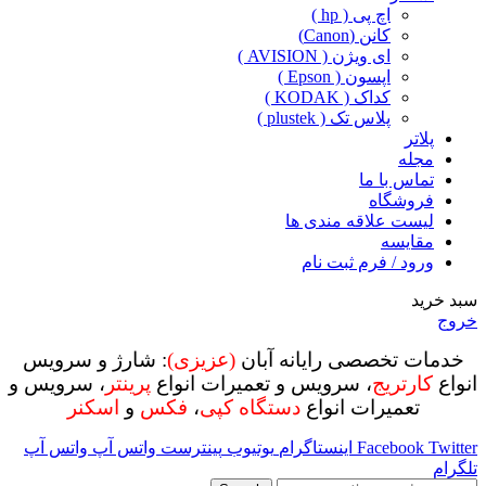
اچ پی ( hp )
کانن (Canon)
ای ویژن ( AVISION )
اپسون ( Epson )
کداک ( KODAK )
پلاس تک ( plustek )
پلاتر
مجله
تماس با ما
فروشگاه
لیست علاقه مندی ها
مقایسه
ورود / فرم ثبت نام
سبد خرید
خروج
خدمات تخصصی رایانه آبان
(عزیزی)
: شارژ و سرویس
انواع
کارتریج
، سرویس و تعمیرات انواع
پرینتر
، سرویس و
تعمیرات انواع
دستگاه کپی
،
فکس
و
اسکنر
Twitter
Facebook
اینستاگرام
یوتیوب
پینترست
واتس آپ
واتس آپ
تلگرام