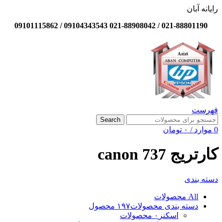
رایانه آبان
021-88801190 / 021-88908042 09104343543 / 09101115862
فهرست
Search
0
موارد
/
۰
تومان
کارتریج canon 737
دسته بندی
All
محصولات
دسته بندی محصولات
۱۹۷ محصول
اسکنر
۰ محصولات