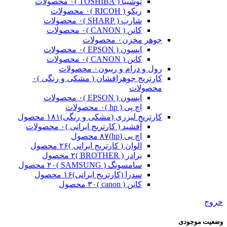
توشیبا ( TOSHIBA )
۰ محصولات
ریکو ( RICOH )
۰ محصولات
شارپ ( SHARP )
۰ محصولات
کانن ( CANON )
۰ محصولات
جوهر مخزن
۰ محصولات
اپسون ( EPSON )
۰ محصولات
کانن ( CANON )
۰ محصولات
رول و درام و ریبون
۰ محصولات
کارتریج جوهرافشان ( مشکی و رنگی )
۰
محصولات
اپسون ( EPSON )
۰ محصولات
اچ پی ( hp )
۰ محصولات
کارتریج لیزری (مشکی و رنگی)
۱۸۱ محصول
آفشید ( کارتریج ایرانی )
۰ محصولات
اچ پی (hp)
۸۷ محصول
الوان ( کارتریج ایرانی )
۲۶ محصول
برادر ( BROTHER )
۲ محصول
سامسونگ ( SAMSUNG )
۲۰ محصول
سدرا (کارتریج ایرانی)
۱۶ محصول
کانن ( canon )
۳۰ محصول
خروج
وضعیت موجودی