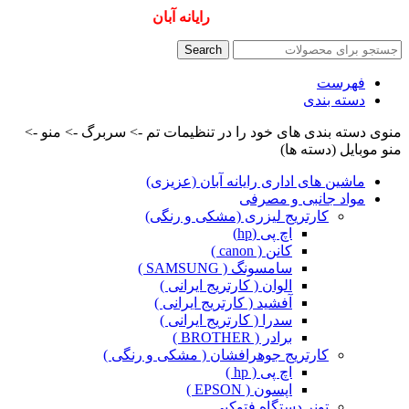
همیشه ارزانترینها و بهترینها را از
رایانه آبان
سفارش دهید
Search
فهرست
دسته بندی
منوی دسته بندی های خود را در تنظیمات تم -> سربرگ -> منو ->
منو موبایل (دسته ها)
ماشین های اداری رایانه آبان (عزیزی)
مواد جانبی و مصرفی
کارتریج لیزری (مشکی و رنگی)
اچ پی (hp)
کانن ( canon )
سامسونگ ( SAMSUNG )
الوان ( کارتریج ایرانی )
آفشید ( کارتریج ایرانی )
سدرا ( کارتریج ایرانی )
برادر ( BROTHER )
کارتریج جوهرافشان ( مشکی و رنگی )
اچ پی ( hp )
اپسون ( EPSON )
تونر دستگاه فتوکپی