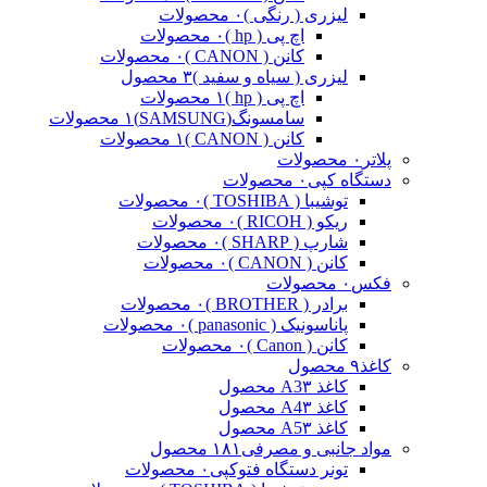
لیزری ( رنگی )
۰ محصولات
اچ پی ( hp )
۰ محصولات
کانن ( CANON )
۰ محصولات
لیزری ( سیاه و سفید )
۳ محصول
اچ پی ( hp )
۱ محصولات
سامسونگ(SAMSUNG)
۱ محصولات
کانن ( CANON )
۱ محصولات
پلاتر
۰ محصولات
دستگاه کپی
۰ محصولات
توشیبا ( TOSHIBA )
۰ محصولات
ریکو ( RICOH )
۰ محصولات
شارپ ( SHARP )
۰ محصولات
کانن ( CANON )
۰ محصولات
فکس
۰ محصولات
برادر ( BROTHER )
۰ محصولات
پاناسونیک ( panasonic )
۰ محصولات
کانن ( Canon )
۰ محصولات
کاغذ
۹ محصول
کاغذ A3
۳ محصول
کاغذ A4
۳ محصول
کاغذ A5
۳ محصول
مواد جانبی و مصرفی
۱۸۱ محصول
تونر دستگاه فتوکپی
۰ محصولات