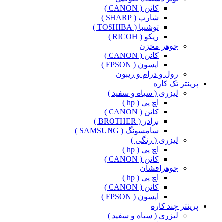
کانن ( CANON )
شارپ ( SHARP )
توشیبا ( TOSHIBA )
ریکو ( RICOH )
جوهر مخزن
کانن ( CANON )
اپسون ( EPSON )
رول و درام و ریبون
پرینتر تک کاره
لیزری ( سیاه و سفید )
اچ پی ( hp )
کانن ( CANON )
برادر ( BROTHER )
سامسونگ ( SAMSUNG )
لیزری ( رنگی )
اچ پی ( hp )
کانن ( CANON )
جوهرافشان
اچ پی ( hp )
کانن ( CANON )
اپسون ( EPSON )
پرینتر چند کاره
لیزری ( سیاه و سفید )