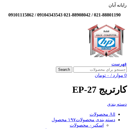
رایانه آبان
021-88801190 / 021-88908042 09104343543 / 09101115862
فهرست
Search
0
موارد
/
۰
تومان
کارتریج EP-27
دسته بندی
All
محصولات
دسته بندی محصولات
۱۹۷ محصول
اسکنر
۰ محصولات