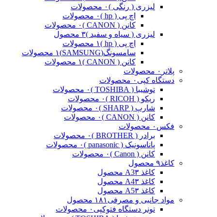
لیزری ( رنگی )
۰ محصولات
اچ پی ( hp )
۰ محصولات
کانن ( CANON )
۰ محصولات
لیزری ( سیاه و سفید )
۳ محصول
اچ پی ( hp )
۱ محصولات
سامسونگ(SAMSUNG)
۱ محصولات
کانن ( CANON )
۱ محصولات
پلاتر
۰ محصولات
دستگاه کپی
۰ محصولات
توشیبا ( TOSHIBA )
۰ محصولات
ریکو ( RICOH )
۰ محصولات
شارپ ( SHARP )
۰ محصولات
کانن ( CANON )
۰ محصولات
فکس
۰ محصولات
برادر ( BROTHER )
۰ محصولات
پاناسونیک ( panasonic )
۰ محصولات
کانن ( Canon )
۰ محصولات
کاغذ
۹ محصول
کاغذ A3
۳ محصول
کاغذ A4
۳ محصول
کاغذ A5
۳ محصول
مواد جانبی و مصرفی
۱۸۱ محصول
تونر دستگاه فتوکپی
۰ محصولات