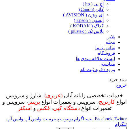
اچ پی ( hp )
کانن (Canon)
ای ویژن ( AVISION )
اپسون ( Epson )
کداک ( KODAK )
پلاس تک ( plustek )
پلاتر
مجله
تماس با ما
فروشگاه
لیست علاقه مندی ها
مقایسه
ورود / فرم ثبت نام
سبد خرید
خروج
خدمات تخصصی رایانه آبان
(عزیزی)
: شارژ و سرویس
انواع
کارتریج
، سرویس و تعمیرات انواع
پرینتر
، سرویس و
تعمیرات انواع
دستگاه کپی
،
فکس
و
اسکنر
Twitter
Facebook
اینستاگرام
یوتیوب
پینترست
واتس آپ
واتس آپ
تلگرام