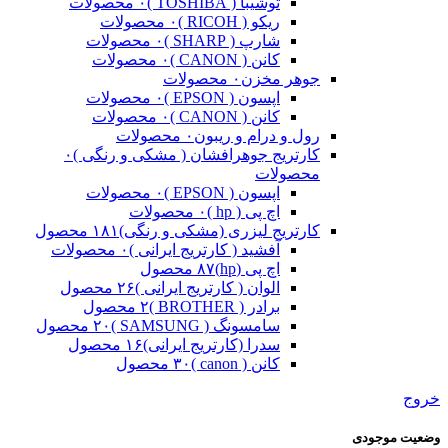
توشیبا ( TOSHIBA )
۰ محصولات
ریکو ( RICOH )
۰ محصولات
شارپ ( SHARP )
۰ محصولات
کانن ( CANON )
۰ محصولات
جوهر مخزن
۰ محصولات
اپسون ( EPSON )
۰ محصولات
کانن ( CANON )
۰ محصولات
رول و درام و ریبون
۰ محصولات
کارتریج جوهرافشان ( مشکی و رنگی )
۰
محصولات
اپسون ( EPSON )
۰ محصولات
اچ پی ( hp )
۰ محصولات
کارتریج لیزری (مشکی و رنگی)
۱۸۱ محصول
آفشید ( کارتریج ایرانی )
۰ محصولات
اچ پی (hp)
۸۷ محصول
الوان ( کارتریج ایرانی )
۲۶ محصول
برادر ( BROTHER )
۲ محصول
سامسونگ ( SAMSUNG )
۲۰ محصول
سدرا (کارتریج ایرانی)
۱۶ محصول
کانن ( canon )
۳۰ محصول
خروج
وضعیت موجودی