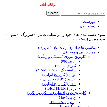
همیشه ارزانترینها و بهترینها را از
رایانه آبان
سفارش دهید
Search
فهرست
دسته بندی
منوی دسته بندی های خود را در تنظیمات تم -> سربرگ -> منو ->
منو موبایل (دسته ها)
ماشین های اداری رایانه آبان (عزیزی)
مواد جانبی و مصرفی
کارتریج لیزری (مشکی و رنگی)
اچ پی (hp)
کانن ( canon )
سامسونگ ( SAMSUNG )
الوان ( کارتریج ایرانی )
آفشید ( کارتریج ایرانی )
سدرا ( کارتریج ایرانی )
برادر ( BROTHER )
کارتریج جوهرافشان ( مشکی و رنگی )
اچ پی ( hp )
اپسون ( EPSON )
تونر دستگاه فتوکپی