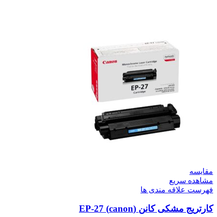
مقایسه
مشاهده سریع
فهرست علاقه مندی ها
کارتریج مشکی کانن (canon) EP-27