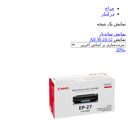
حراج
در انبار
نمایش یک نتیجه
نمایش سایدبار
نمایش
12
24
36
All
-20%