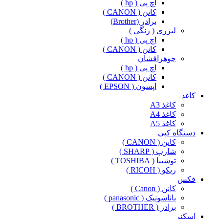
اچ پی ( hp )
کانن ( CANON )
برادر (Brother)
لیزری ( رنگی )
اچ پی ( hp )
کانن ( CANON )
جوهرافشان
اچ پی ( hp )
کانن ( CANON )
اپسون ( EPSON )
کاغذ
کاغذ A3
کاغذ A4
کاغذ A5
دستگاه کپی
کانن ( CANON )
شارپ ( SHARP )
توشیبا ( TOSHIBA )
ریکو ( RICOH )
فکس
کانن ( Canon )
پاناسونیک ( panasonic )
برادر ( BROTHER )
اسکنر