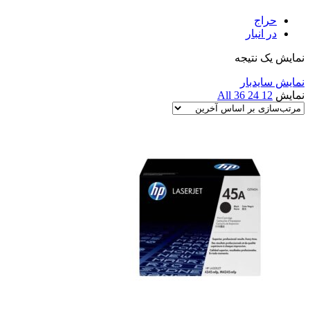
حراج
در انبار
نمایش یک نتیجه
نمایش سایدبار
نمایش
12
24
36
All