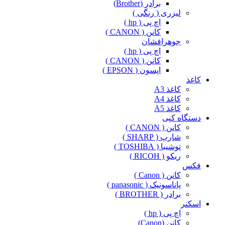
برادر (Brother)
لیزری ( رنگی )
اچ پی ( hp )
کانن ( CANON )
جوهرافشان
اچ پی ( hp )
کانن ( CANON )
اپسون ( EPSON )
کاغذ
کاغذ A3
کاغذ A4
کاغذ A5
دستگاه کپی
کانن ( CANON )
شارپ ( SHARP )
توشیبا ( TOSHIBA )
ریکو ( RICOH )
فکس
کانن ( Canon )
پاناسونیک ( panasonic )
برادر ( BROTHER )
اسکنر
اچ پی ( hp )
کانن (Canon)