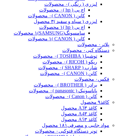
لیزری ( رنگی )
۰ محصولات
اچ پی ( hp )
۰ محصولات
کانن ( CANON )
۰ محصولات
لیزری ( سیاه و سفید )
۳ محصول
اچ پی ( hp )
۱ محصولات
سامسونگ(SAMSUNG)
۱ محصولات
کانن ( CANON )
۱ محصولات
پلاتر
۰ محصولات
دستگاه کپی
۰ محصولات
توشیبا ( TOSHIBA )
۰ محصولات
ریکو ( RICOH )
۰ محصولات
شارپ ( SHARP )
۰ محصولات
کانن ( CANON )
۰ محصولات
فکس
۰ محصولات
برادر ( BROTHER )
۰ محصولات
پاناسونیک ( panasonic )
۰ محصولات
کانن ( Canon )
۰ محصولات
کاغذ
۹ محصول
کاغذ A3
۳ محصول
کاغذ A4
۳ محصول
کاغذ A5
۳ محصول
مواد جانبی و مصرفی
۱۸۱ محصول
تونر دستگاه فتوکپی
۰ محصولات