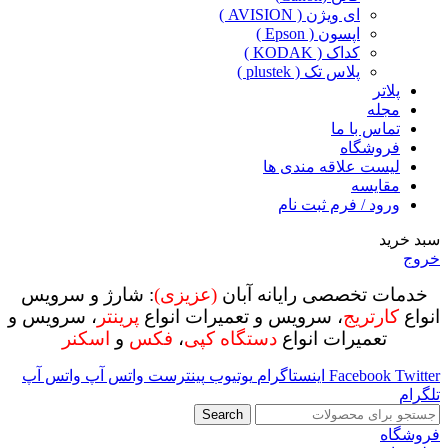
ای ویژن ( AVISION )
اپسون ( Epson )
کداک ( KODAK )
پلاس تک ( plustek )
پلاتر
مجله
تماس با ما
فروشگاه
لیست علاقه مندی ها
مقایسه
ورود / فرم ثبت نام
سبد خرید
خروج
خدمات تخصصی رایانه آبان
(عزیزی)
: شارژ و سرویس
انواع
کارتریج
، سرویس و تعمیرات انواع
پرینتر
، سرویس و
تعمیرات انواع
دستگاه کپی
،
فکس
و
اسکنر
Twitter
Facebook
اینستاگرام
یوتیوب
پینترست
واتس آپ
واتس آپ
تلگرام
Search
فروشگاه