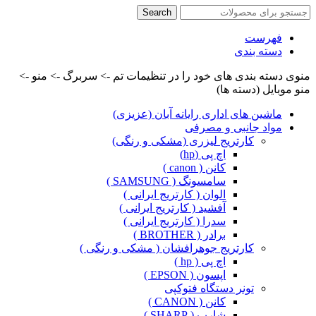
Search
فهرست
دسته بندی
منوی دسته بندی های خود را در تنظیمات تم -> سربرگ -> منو ->
منو موبایل (دسته ها)
ماشین های اداری رایانه آبان (عزیزی)
مواد جانبی و مصرفی
کارتریج لیزری (مشکی و رنگی)
اچ پی (hp)
کانن ( canon )
سامسونگ ( SAMSUNG )
الوان ( کارتریج ایرانی )
آفشید ( کارتریج ایرانی )
سدرا ( کارتریج ایرانی )
برادر ( BROTHER )
کارتریج جوهرافشان ( مشکی و رنگی )
اچ پی ( hp )
اپسون ( EPSON )
تونر دستگاه فتوکپی
کانن ( CANON )
شارپ ( SHARP )