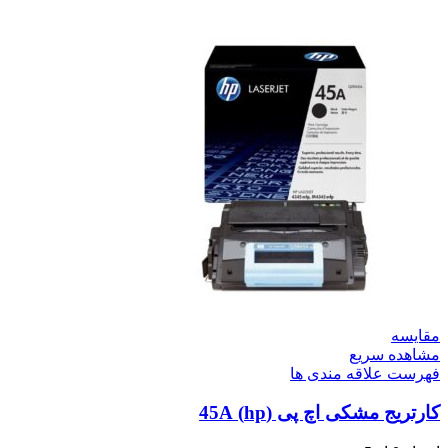
مقایسه
مشاهده سریع
فهرست علاقه مندی ها
کارتریج مشکی اچ پی (hp) 45A