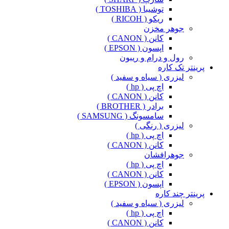
توشیبا ( TOSHIBA )
ریکو ( RICOH )
جوهر مخزن
کانن ( CANON )
اپسون ( EPSON )
رول و درام و ریبون
پرینتر تک کاره
لیزری ( سیاه و سفید )
اچ پی ( hp )
کانن ( CANON )
برادر ( BROTHER )
سامسونگ ( SAMSUNG )
لیزری ( رنگی )
اچ پی ( hp )
کانن ( CANON )
جوهرافشان
اچ پی ( hp )
کانن ( CANON )
اپسون ( EPSON )
پرینتر چند کاره
لیزری ( سیاه و سفید )
اچ پی ( hp )
کانن ( CANON )