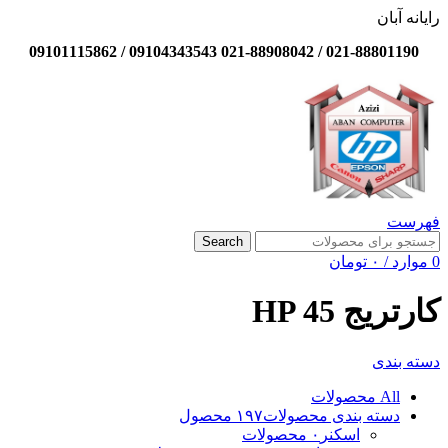
رایانه آبان
021-88801190 / 021-88908042 09104343543 / 09101115862
فهرست
Search
0
موارد
/
۰
تومان
کارتریج HP 45
دسته بندی
All
محصولات
دسته بندی محصولات
۱۹۷ محصول
اسکنر
۰ محصولات