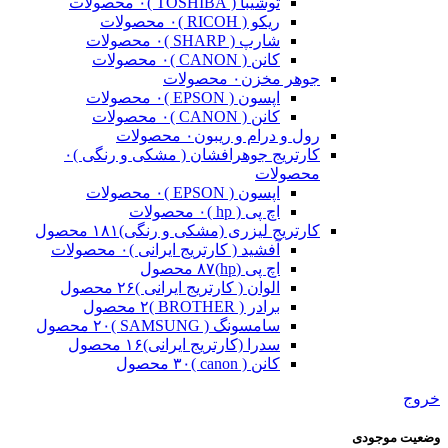
توشیبا ( TOSHIBA )
۰ محصولات
ریکو ( RICOH )
۰ محصولات
شارپ ( SHARP )
۰ محصولات
کانن ( CANON )
۰ محصولات
جوهر مخزن
۰ محصولات
اپسون ( EPSON )
۰ محصولات
کانن ( CANON )
۰ محصولات
رول و درام و ریبون
۰ محصولات
کارتریج جوهرافشان ( مشکی و رنگی )
۰
محصولات
اپسون ( EPSON )
۰ محصولات
اچ پی ( hp )
۰ محصولات
کارتریج لیزری (مشکی و رنگی)
۱۸۱ محصول
آفشید ( کارتریج ایرانی )
۰ محصولات
اچ پی (hp)
۸۷ محصول
الوان ( کارتریج ایرانی )
۲۶ محصول
برادر ( BROTHER )
۲ محصول
سامسونگ ( SAMSUNG )
۲۰ محصول
سدرا (کارتریج ایرانی)
۱۶ محصول
کانن ( canon )
۳۰ محصول
خروج
وضعیت موجودی