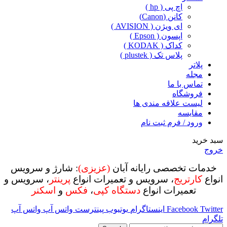
اچ پی ( hp )
کانن (Canon)
ای ویژن ( AVISION )
اپسون ( Epson )
کداک ( KODAK )
پلاس تک ( plustek )
پلاتر
مجله
تماس با ما
فروشگاه
لیست علاقه مندی ها
مقایسه
ورود / فرم ثبت نام
سبد خرید
خروج
خدمات تخصصی رایانه آبان
(عزیزی)
: شارژ و سرویس
انواع
کارتریج
، سرویس و تعمیرات انواع
پرینتر
، سرویس و
تعمیرات انواع
دستگاه کپی
،
فکس
و
اسکنر
Twitter
Facebook
اینستاگرام
یوتیوب
پینترست
واتس آپ
واتس آپ
تلگرام