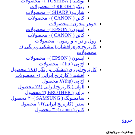
توشیبا ( TOSHIBA )
۰ محصولات
ریکو ( RICOH )
۰ محصولات
شارپ ( SHARP )
۰ محصولات
کانن ( CANON )
۰ محصولات
جوهر مخزن
۰ محصولات
اپسون ( EPSON )
۰ محصولات
کانن ( CANON )
۰ محصولات
رول و درام و ریبون
۰ محصولات
کارتریج جوهرافشان ( مشکی و رنگی )
۰
محصولات
اپسون ( EPSON )
۰ محصولات
اچ پی ( hp )
۰ محصولات
کارتریج لیزری (مشکی و رنگی)
۱۸۱ محصول
آفشید ( کارتریج ایرانی )
۰ محصولات
اچ پی (hp)
۸۷ محصول
الوان ( کارتریج ایرانی )
۲۶ محصول
برادر ( BROTHER )
۲ محصول
سامسونگ ( SAMSUNG )
۲۰ محصول
سدرا (کارتریج ایرانی)
۱۶ محصول
کانن ( canon )
۳۰ محصول
خروج
وضعیت موجودی