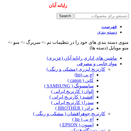
همیشه ارزانترینها و بهترینها را از
رایانه آبان
سفارش دهید
Search
فهرست
دسته بندی
منوی دسته بندی های خود را در تنظیمات تم -> سربرگ -> منو ->
منو موبایل (دسته ها)
ماشین های اداری رایانه آبان (عزیزی)
مواد جانبی و مصرفی
کارتریج لیزری (مشکی و رنگی)
اچ پی (hp)
کانن ( canon )
سامسونگ ( SAMSUNG )
الوان ( کارتریج ایرانی )
آفشید ( کارتریج ایرانی )
سدرا ( کارتریج ایرانی )
برادر ( BROTHER )
کارتریج جوهرافشان ( مشکی و رنگی )
اچ پی ( hp )
اپسون ( EPSON )
تونر دستگاه فتوکپی