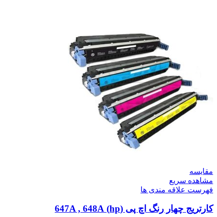
مقایسه
مشاهده سریع
فهرست علاقه مندی ها
کارتریج چهار رنگ اچ پی (hp) 647A , 648A