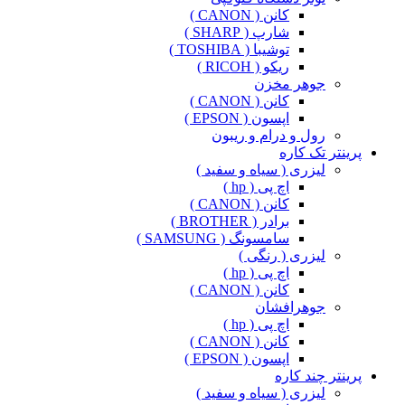
کانن ( CANON )
شارپ ( SHARP )
توشیبا ( TOSHIBA )
ریکو ( RICOH )
جوهر مخزن
کانن ( CANON )
اپسون ( EPSON )
رول و درام و ریبون
پرینتر تک کاره
لیزری ( سیاه و سفید )
اچ پی ( hp )
کانن ( CANON )
برادر ( BROTHER )
سامسونگ ( SAMSUNG )
لیزری ( رنگی )
اچ پی ( hp )
کانن ( CANON )
جوهرافشان
اچ پی ( hp )
کانن ( CANON )
اپسون ( EPSON )
پرینتر چند کاره
لیزری ( سیاه و سفید )