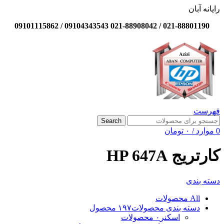
رایانه آبان
021-88801190 / 021-88908042 09104343543 / 09101115862
فهرست
Search
0
موارد
/
۰
تومان
کارتریج HP 647A
دسته بندی
All
محصولات
دسته بندی محصولات
۱۹۷ محصول
اسکنر
۰ محصولات