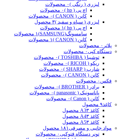
لیزری ( رنگی )
۰ محصولات
اچ پی ( hp )
۰ محصولات
کانن ( CANON )
۰ محصولات
لیزری ( سیاه و سفید )
۳ محصول
اچ پی ( hp )
۱ محصولات
سامسونگ(SAMSUNG)
۱ محصولات
کانن ( CANON )
۱ محصولات
پلاتر
۰ محصولات
دستگاه کپی
۰ محصولات
توشیبا ( TOSHIBA )
۰ محصولات
ریکو ( RICOH )
۰ محصولات
شارپ ( SHARP )
۰ محصولات
کانن ( CANON )
۰ محصولات
فکس
۰ محصولات
برادر ( BROTHER )
۰ محصولات
پاناسونیک ( panasonic )
۰ محصولات
کانن ( Canon )
۰ محصولات
کاغذ
۹ محصول
کاغذ A3
۳ محصول
کاغذ A4
۳ محصول
کاغذ A5
۳ محصول
مواد جانبی و مصرفی
۱۸۱ محصول
تونر دستگاه فتوکپی
۰ محصولات