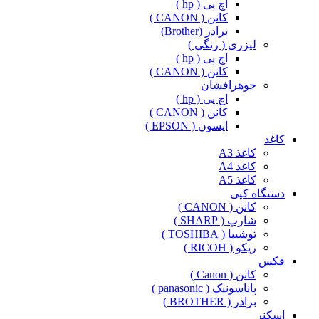
اچ پی ( hp )
کانن ( CANON )
برادر (Brother)
لیزری ( رنگی )
اچ پی ( hp )
کانن ( CANON )
جوهرافشان
اچ پی ( hp )
کانن ( CANON )
اپسون ( EPSON )
کاغذ
کاغذ A3
کاغذ A4
کاغذ A5
دستگاه کپی
کانن ( CANON )
شارپ ( SHARP )
توشیبا ( TOSHIBA )
ریکو ( RICOH )
فکس
کانن ( Canon )
پاناسونیک ( panasonic )
برادر ( BROTHER )
اسکنر