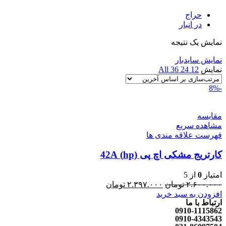
حراج
در انبار
نمایش یک نتیجه
نمایش سایدبار
نمایش
12
24
36
All
-8%
مقایسه
مشاهده سریع
فهرست علاقه مندی ها
کارتریج مشکی اچ پی (hp) 42A
امتیاز
0
از 5
۲.۶۰۰.۰۰۰
تومان
۲.۳۹۷.۰۰۰
تومان
افزودن به سبد خرید
ارتباط با ما
0910-1115862
0910-4343543