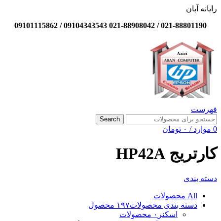
رایانه آبان
021-88801190 / 021-88908042 09104343543 / 09101115862
فهرست
Search
0
موارد
/
۰
تومان
کارتریج HP42A
دسته بندی
All
محصولات
دسته بندی محصولات
۱۹۷ محصول
اسکنر
۰ محصولات