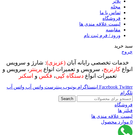
پلاتر
مجله
تماس با ما
فروشگاه
لیست علاقه مندی ها
مقایسه
ورود / فرم ثبت نام
سبد خرید
خروج
خدمات تخصصی رایانه آبان
(عزیزی)
: شارژ و سرویس
انواع
کارتریج
، سرویس و تعمیرات انواع
پرینتر
، سرویس و
تعمیرات انواع
دستگاه کپی
،
فکس
و
اسکنر
Twitter
Facebook
اینستاگرام
یوتیوب
پینترست
واتس آپ
واتس آپ
تلگرام
Search
فروشگاه
فیلتر ها
لیست علاقه مندی ها
0
موارد
محصول