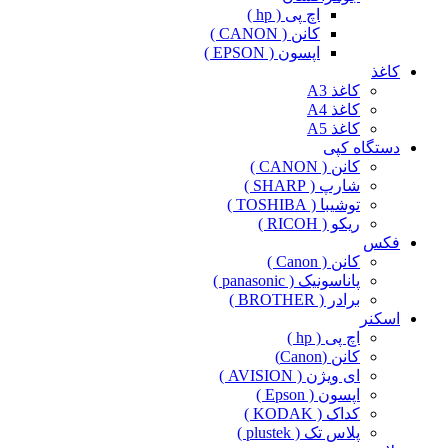
اچ پی ( hp )
کانن ( CANON )
اپسون ( EPSON )
کاغذ
کاغذ A3
کاغذ A4
کاغذ A5
دستگاه کپی
کانن ( CANON )
شارپ ( SHARP )
توشیبا ( TOSHIBA )
ریکو ( RICOH )
فکس
کانن ( Canon )
پاناسونیک ( panasonic )
برادر ( BROTHER )
اسکنر
اچ پی ( hp )
کانن (Canon)
ای ویژن ( AVISION )
اپسون ( Epson )
کداک ( KODAK )
پلاس تک ( plustek )