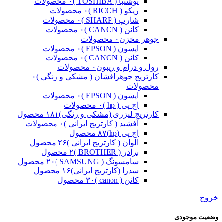
توشیبا ( TOSHIBA )
۰ محصولات
ریکو ( RICOH )
۰ محصولات
شارپ ( SHARP )
۰ محصولات
کانن ( CANON )
۰ محصولات
جوهر مخزن
۰ محصولات
اپسون ( EPSON )
۰ محصولات
کانن ( CANON )
۰ محصولات
رول و درام و ریبون
۰ محصولات
کارتریج جوهرافشان ( مشکی و رنگی )
۰
محصولات
اپسون ( EPSON )
۰ محصولات
اچ پی ( hp )
۰ محصولات
کارتریج لیزری (مشکی و رنگی)
۱۸۱ محصول
آفشید ( کارتریج ایرانی )
۰ محصولات
اچ پی (hp)
۸۷ محصول
الوان ( کارتریج ایرانی )
۲۶ محصول
برادر ( BROTHER )
۲ محصول
سامسونگ ( SAMSUNG )
۲۰ محصول
سدرا (کارتریج ایرانی)
۱۶ محصول
کانن ( canon )
۳۰ محصول
خروج
وضعیت موجودی