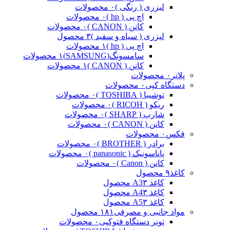
لیزری ( رنگی )
۰ محصولات
اچ پی ( hp )
۰ محصولات
کانن ( CANON )
۰ محصولات
لیزری ( سیاه و سفید )
۳ محصول
اچ پی ( hp )
۱ محصولات
سامسونگ(SAMSUNG)
۱ محصولات
کانن ( CANON )
۱ محصولات
پلاتر
۰ محصولات
دستگاه کپی
۰ محصولات
توشیبا ( TOSHIBA )
۰ محصولات
ریکو ( RICOH )
۰ محصولات
شارپ ( SHARP )
۰ محصولات
کانن ( CANON )
۰ محصولات
فکس
۰ محصولات
برادر ( BROTHER )
۰ محصولات
پاناسونیک ( panasonic )
۰ محصولات
کانن ( Canon )
۰ محصولات
کاغذ
۹ محصول
کاغذ A3
۳ محصول
کاغذ A4
۳ محصول
کاغذ A5
۳ محصول
مواد جانبی و مصرفی
۱۸۱ محصول
تونر دستگاه فتوکپی
۰ محصولات