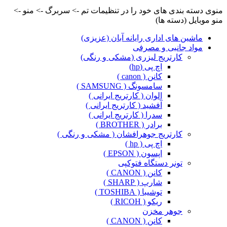
منوی دسته بندی های خود را در تنظیمات تم -> سربرگ -> منو ->
منو موبایل (دسته ها)
ماشین های اداری رایانه آبان (عزیزی)
مواد جانبی و مصرفی
کارتریج لیزری (مشکی و رنگی)
اچ پی (hp)
کانن ( canon )
سامسونگ ( SAMSUNG )
الوان ( کارتریج ایرانی )
آفشید ( کارتریج ایرانی )
سدرا ( کارتریج ایرانی )
برادر ( BROTHER )
کارتریج جوهرافشان ( مشکی و رنگی )
اچ پی ( hp )
اپسون ( EPSON )
تونر دستگاه فتوکپی
کانن ( CANON )
شارپ ( SHARP )
توشیبا ( TOSHIBA )
ریکو ( RICOH )
جوهر مخزن
کانن ( CANON )