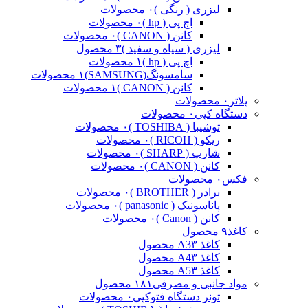
لیزری ( رنگی )
۰ محصولات
اچ پی ( hp )
۰ محصولات
کانن ( CANON )
۰ محصولات
لیزری ( سیاه و سفید )
۳ محصول
اچ پی ( hp )
۱ محصولات
سامسونگ(SAMSUNG)
۱ محصولات
کانن ( CANON )
۱ محصولات
پلاتر
۰ محصولات
دستگاه کپی
۰ محصولات
توشیبا ( TOSHIBA )
۰ محصولات
ریکو ( RICOH )
۰ محصولات
شارپ ( SHARP )
۰ محصولات
کانن ( CANON )
۰ محصولات
فکس
۰ محصولات
برادر ( BROTHER )
۰ محصولات
پاناسونیک ( panasonic )
۰ محصولات
کانن ( Canon )
۰ محصولات
کاغذ
۹ محصول
کاغذ A3
۳ محصول
کاغذ A4
۳ محصول
کاغذ A5
۳ محصول
مواد جانبی و مصرفی
۱۸۱ محصول
تونر دستگاه فتوکپی
۰ محصولات