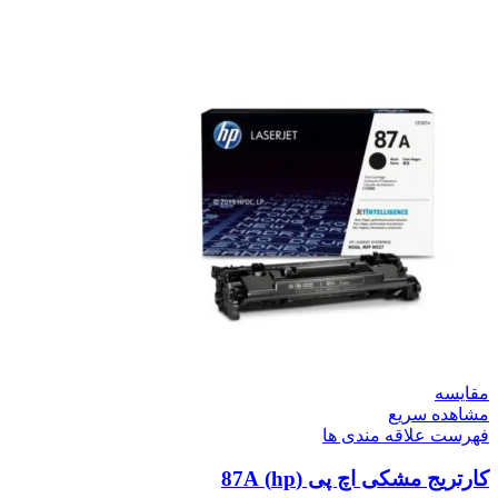
مقایسه
مشاهده سریع
فهرست علاقه مندی ها
کارتریج مشکی اچ پی (hp) 87A