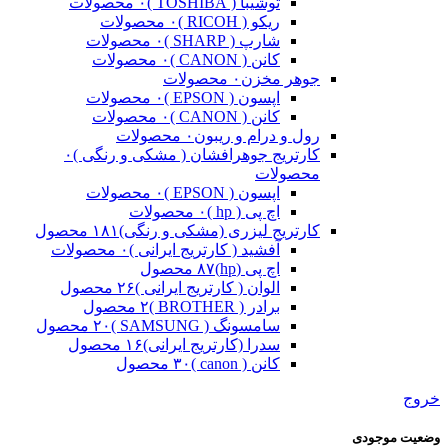
توشیبا ( TOSHIBA )
۰ محصولات
ریکو ( RICOH )
۰ محصولات
شارپ ( SHARP )
۰ محصولات
کانن ( CANON )
۰ محصولات
جوهر مخزن
۰ محصولات
اپسون ( EPSON )
۰ محصولات
کانن ( CANON )
۰ محصولات
رول و درام و ریبون
۰ محصولات
کارتریج جوهرافشان ( مشکی و رنگی )
۰
محصولات
اپسون ( EPSON )
۰ محصولات
اچ پی ( hp )
۰ محصولات
کارتریج لیزری (مشکی و رنگی)
۱۸۱ محصول
آفشید ( کارتریج ایرانی )
۰ محصولات
اچ پی (hp)
۸۷ محصول
الوان ( کارتریج ایرانی )
۲۶ محصول
برادر ( BROTHER )
۲ محصول
سامسونگ ( SAMSUNG )
۲۰ محصول
سدرا (کارتریج ایرانی)
۱۶ محصول
کانن ( canon )
۳۰ محصول
خروج
وضعیت موجودی