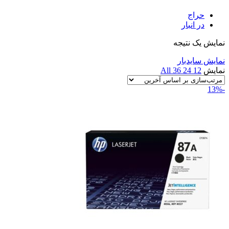
حراج
در انبار
نمایش یک نتیجه
نمایش سایدبار
نمایش
12
24
36
All
-13%