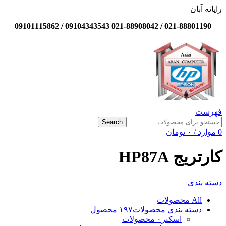
رایانه آبان
021-88801190 / 021-88908042 09104343543 / 09101115862
فهرست
Search
0
موارد
/
۰
تومان
کارتریج HP87A
دسته بندی
All
محصولات
دسته بندی محصولات
۱۹۷ محصول
اسکنر
۰ محصولات