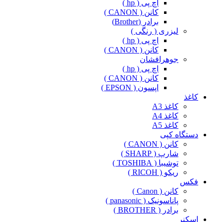
اچ پی ( hp )
کانن ( CANON )
برادر (Brother)
لیزری ( رنگی )
اچ پی ( hp )
کانن ( CANON )
جوهرافشان
اچ پی ( hp )
کانن ( CANON )
اپسون ( EPSON )
کاغذ
کاغذ A3
کاغذ A4
کاغذ A5
دستگاه کپی
کانن ( CANON )
شارپ ( SHARP )
توشیبا ( TOSHIBA )
ریکو ( RICOH )
فکس
کانن ( Canon )
پاناسونیک ( panasonic )
برادر ( BROTHER )
اسکنر