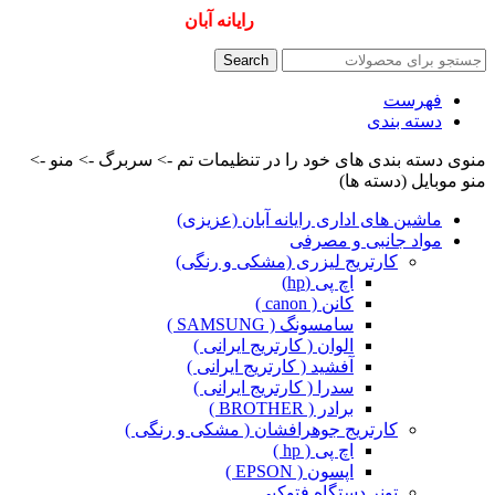
همیشه ارزانترینها و بهترینها را از
رایانه آبان
سفارش دهید
Search
فهرست
دسته بندی
منوی دسته بندی های خود را در تنظیمات تم -> سربرگ -> منو ->
منو موبایل (دسته ها)
ماشین های اداری رایانه آبان (عزیزی)
مواد جانبی و مصرفی
کارتریج لیزری (مشکی و رنگی)
اچ پی (hp)
کانن ( canon )
سامسونگ ( SAMSUNG )
الوان ( کارتریج ایرانی )
آفشید ( کارتریج ایرانی )
سدرا ( کارتریج ایرانی )
برادر ( BROTHER )
کارتریج جوهرافشان ( مشکی و رنگی )
اچ پی ( hp )
اپسون ( EPSON )
تونر دستگاه فتوکپی