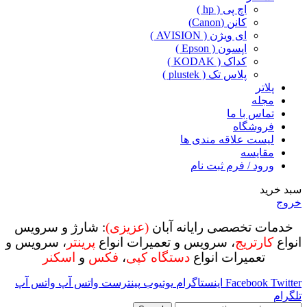
اچ پی ( hp )
کانن (Canon)
ای ویژن ( AVISION )
اپسون ( Epson )
کداک ( KODAK )
پلاس تک ( plustek )
پلاتر
مجله
تماس با ما
فروشگاه
لیست علاقه مندی ها
مقایسه
ورود / فرم ثبت نام
سبد خرید
خروج
خدمات تخصصی رایانه آبان
(عزیزی)
: شارژ و سرویس
انواع
کارتریج
، سرویس و تعمیرات انواع
پرینتر
، سرویس و
تعمیرات انواع
دستگاه کپی
،
فکس
و
اسکنر
Twitter
Facebook
اینستاگرام
یوتیوب
پینترست
واتس آپ
واتس آپ
تلگرام