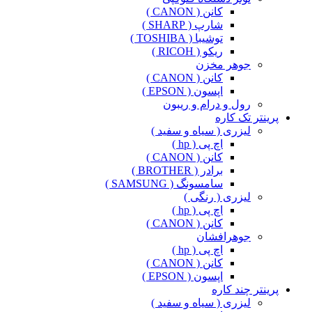
کانن ( CANON )
شارپ ( SHARP )
توشیبا ( TOSHIBA )
ریکو ( RICOH )
جوهر مخزن
کانن ( CANON )
اپسون ( EPSON )
رول و درام و ریبون
پرینتر تک کاره
لیزری ( سیاه و سفید )
اچ پی ( hp )
کانن ( CANON )
برادر ( BROTHER )
سامسونگ ( SAMSUNG )
لیزری ( رنگی )
اچ پی ( hp )
کانن ( CANON )
جوهرافشان
اچ پی ( hp )
کانن ( CANON )
اپسون ( EPSON )
پرینتر چند کاره
لیزری ( سیاه و سفید )