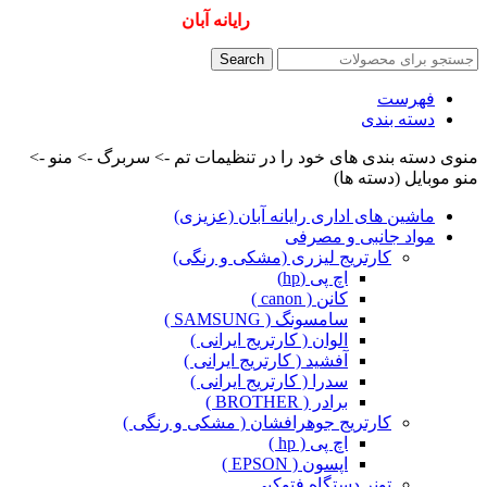
همیشه ارزانترینها و بهترینها را از
رایانه آبان
سفارش دهید
Search
فهرست
دسته بندی
منوی دسته بندی های خود را در تنظیمات تم -> سربرگ -> منو ->
منو موبایل (دسته ها)
ماشین های اداری رایانه آبان (عزیزی)
مواد جانبی و مصرفی
کارتریج لیزری (مشکی و رنگی)
اچ پی (hp)
کانن ( canon )
سامسونگ ( SAMSUNG )
الوان ( کارتریج ایرانی )
آفشید ( کارتریج ایرانی )
سدرا ( کارتریج ایرانی )
برادر ( BROTHER )
کارتریج جوهرافشان ( مشکی و رنگی )
اچ پی ( hp )
اپسون ( EPSON )
تونر دستگاه فتوکپی