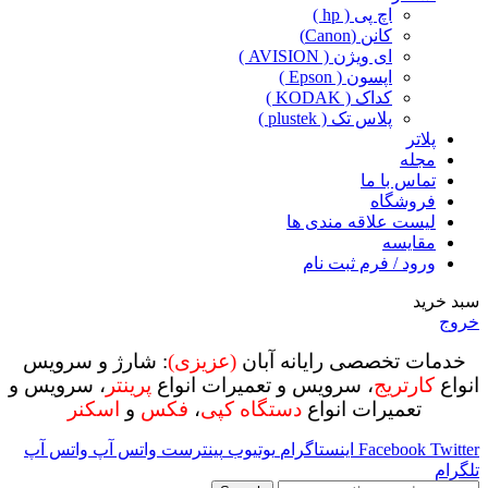
اچ پی ( hp )
کانن (Canon)
ای ویژن ( AVISION )
اپسون ( Epson )
کداک ( KODAK )
پلاس تک ( plustek )
پلاتر
مجله
تماس با ما
فروشگاه
لیست علاقه مندی ها
مقایسه
ورود / فرم ثبت نام
سبد خرید
خروج
خدمات تخصصی رایانه آبان
(عزیزی)
: شارژ و سرویس
انواع
کارتریج
، سرویس و تعمیرات انواع
پرینتر
، سرویس و
تعمیرات انواع
دستگاه کپی
،
فکس
و
اسکنر
Twitter
Facebook
اینستاگرام
یوتیوب
پینترست
واتس آپ
واتس آپ
تلگرام