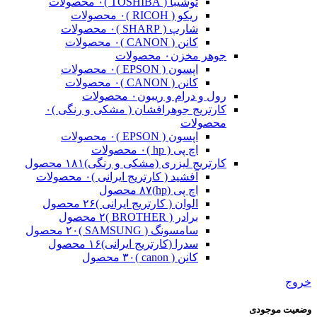
توشیبا ( TOSHIBA )
۰ محصولات
ریکو ( RICOH )
۰ محصولات
شارپ ( SHARP )
۰ محصولات
کانن ( CANON )
۰ محصولات
جوهر مخزن
۰ محصولات
اپسون ( EPSON )
۰ محصولات
کانن ( CANON )
۰ محصولات
رول و درام و ریبون
۰ محصولات
کارتریج جوهرافشان ( مشکی و رنگی )
۰
محصولات
اپسون ( EPSON )
۰ محصولات
اچ پی ( hp )
۰ محصولات
کارتریج لیزری (مشکی و رنگی)
۱۸۱ محصول
آفشید ( کارتریج ایرانی )
۰ محصولات
اچ پی (hp)
۸۷ محصول
الوان ( کارتریج ایرانی )
۲۶ محصول
برادر ( BROTHER )
۲ محصول
سامسونگ ( SAMSUNG )
۲۰ محصول
سدرا (کارتریج ایرانی)
۱۶ محصول
کانن ( canon )
۳۰ محصول
خروج
وضعیت موجودی