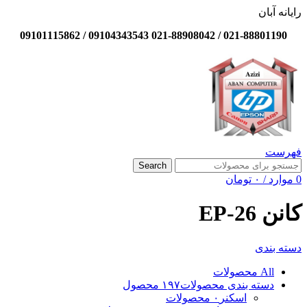
رایانه آبان
021-88801190 / 021-88908042 09104343543 / 09101115862
فهرست
Search
0
موارد
/
۰
تومان
کانن EP-26
دسته بندی
All
محصولات
دسته بندی محصولات
۱۹۷ محصول
اسکنر
۰ محصولات