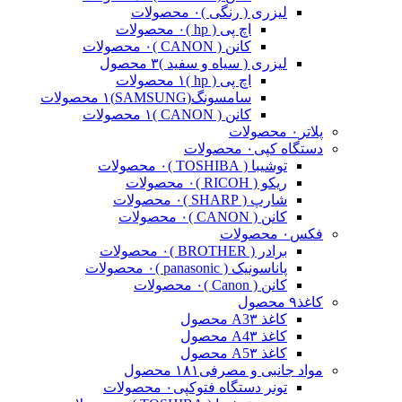
لیزری ( رنگی )
۰ محصولات
اچ پی ( hp )
۰ محصولات
کانن ( CANON )
۰ محصولات
لیزری ( سیاه و سفید )
۳ محصول
اچ پی ( hp )
۱ محصولات
سامسونگ(SAMSUNG)
۱ محصولات
کانن ( CANON )
۱ محصولات
پلاتر
۰ محصولات
دستگاه کپی
۰ محصولات
توشیبا ( TOSHIBA )
۰ محصولات
ریکو ( RICOH )
۰ محصولات
شارپ ( SHARP )
۰ محصولات
کانن ( CANON )
۰ محصولات
فکس
۰ محصولات
برادر ( BROTHER )
۰ محصولات
پاناسونیک ( panasonic )
۰ محصولات
کانن ( Canon )
۰ محصولات
کاغذ
۹ محصول
کاغذ A3
۳ محصول
کاغذ A4
۳ محصول
کاغذ A5
۳ محصول
مواد جانبی و مصرفی
۱۸۱ محصول
تونر دستگاه فتوکپی
۰ محصولات