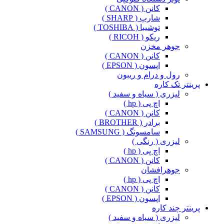
کانن ( CANON )
شارپ ( SHARP )
توشیبا ( TOSHIBA )
ریکو ( RICOH )
جوهر مخزن
کانن ( CANON )
اپسون ( EPSON )
رول و درام و ریبون
پرینتر تک کاره
لیزری ( سیاه و سفید )
اچ پی ( hp )
کانن ( CANON )
برادر ( BROTHER )
سامسونگ ( SAMSUNG )
لیزری ( رنگی )
اچ پی ( hp )
کانن ( CANON )
جوهرافشان
اچ پی ( hp )
کانن ( CANON )
اپسون ( EPSON )
پرینتر چند کاره
لیزری ( سیاه و سفید )