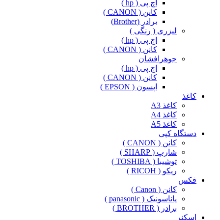
اچ پی ( hp )
کانن ( CANON )
برادر (Brother)
لیزری ( رنگی )
اچ پی ( hp )
کانن ( CANON )
جوهرافشان
اچ پی ( hp )
کانن ( CANON )
اپسون ( EPSON )
کاغذ
کاغذ A3
کاغذ A4
کاغذ A5
دستگاه کپی
کانن ( CANON )
شارپ ( SHARP )
توشیبا ( TOSHIBA )
ریکو ( RICOH )
فکس
کانن ( Canon )
پاناسونیک ( panasonic )
برادر ( BROTHER )
اسکنر