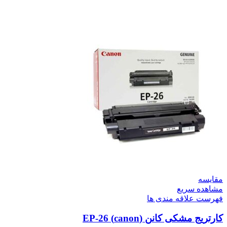
مقایسه
مشاهده سریع
فهرست علاقه مندی ها
کارتریج مشکی کانن (canon) EP-26