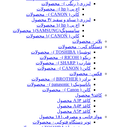
لیزری ( رنگی )
۰ محصولات
اچ پی ( hp )
۰ محصولات
کانن ( CANON )
۰ محصولات
لیزری ( سیاه و سفید )
۳ محصول
اچ پی ( hp )
۱ محصولات
سامسونگ(SAMSUNG)
۱ محصولات
کانن ( CANON )
۱ محصولات
پلاتر
۰ محصولات
دستگاه کپی
۰ محصولات
توشیبا ( TOSHIBA )
۰ محصولات
ریکو ( RICOH )
۰ محصولات
شارپ ( SHARP )
۰ محصولات
کانن ( CANON )
۰ محصولات
فکس
۰ محصولات
برادر ( BROTHER )
۰ محصولات
پاناسونیک ( panasonic )
۰ محصولات
کانن ( Canon )
۰ محصولات
کاغذ
۹ محصول
کاغذ A3
۳ محصول
کاغذ A4
۳ محصول
کاغذ A5
۳ محصول
مواد جانبی و مصرفی
۱۸۱ محصول
تونر دستگاه فتوکپی
۰ محصولات