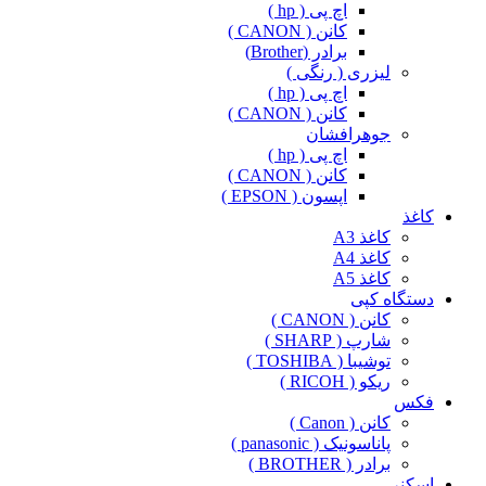
اچ پی ( hp )
کانن ( CANON )
برادر (Brother)
لیزری ( رنگی )
اچ پی ( hp )
کانن ( CANON )
جوهرافشان
اچ پی ( hp )
کانن ( CANON )
اپسون ( EPSON )
کاغذ
کاغذ A3
کاغذ A4
کاغذ A5
دستگاه کپی
کانن ( CANON )
شارپ ( SHARP )
توشیبا ( TOSHIBA )
ریکو ( RICOH )
فکس
کانن ( Canon )
پاناسونیک ( panasonic )
برادر ( BROTHER )
اسکنر