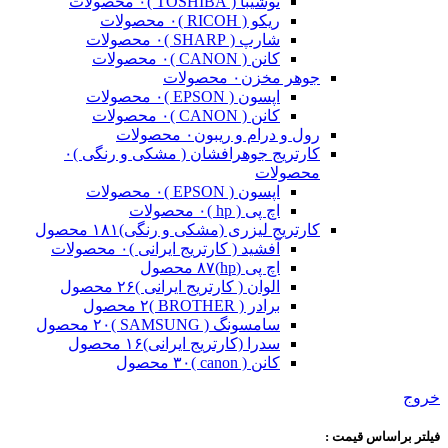
توشیبا ( TOSHIBA )
۰ محصولات
ریکو ( RICOH )
۰ محصولات
شارپ ( SHARP )
۰ محصولات
کانن ( CANON )
۰ محصولات
جوهر مخزن
۰ محصولات
اپسون ( EPSON )
۰ محصولات
کانن ( CANON )
۰ محصولات
رول و درام و ریبون
۰ محصولات
کارتریج جوهرافشان ( مشکی و رنگی )
۰
محصولات
اپسون ( EPSON )
۰ محصولات
اچ پی ( hp )
۰ محصولات
کارتریج لیزری (مشکی و رنگی)
۱۸۱ محصول
آفشید ( کارتریج ایرانی )
۰ محصولات
اچ پی (hp)
۸۷ محصول
الوان ( کارتریج ایرانی )
۲۶ محصول
برادر ( BROTHER )
۲ محصول
سامسونگ ( SAMSUNG )
۲۰ محصول
سدرا (کارتریج ایرانی)
۱۶ محصول
کانن ( canon )
۳۰ محصول
خروج
فیلتر براساس قیمت :