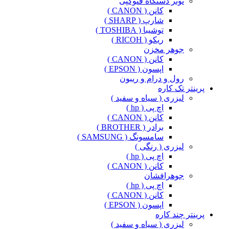
تونر دستگاه فتوکپی
کانن ( CANON )
شارپ ( SHARP )
توشیبا ( TOSHIBA )
ریکو ( RICOH )
جوهر مخزن
کانن ( CANON )
اپسون ( EPSON )
رول و درام و ریبون
پرینتر تک کاره
لیزری ( سیاه و سفید )
اچ پی ( hp )
کانن ( CANON )
برادر ( BROTHER )
سامسونگ ( SAMSUNG )
لیزری ( رنگی )
اچ پی ( hp )
کانن ( CANON )
جوهرافشان
اچ پی ( hp )
کانن ( CANON )
اپسون ( EPSON )
پرینتر چند کاره
لیزری ( سیاه و سفید )