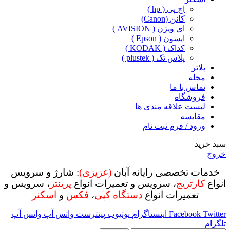
اچ پی ( hp )
کانن (Canon)
ای ویژن ( AVISION )
اپسون ( Epson )
کداک ( KODAK )
پلاس تک ( plustek )
پلاتر
مجله
تماس با ما
فروشگاه
لیست علاقه مندی ها
مقایسه
ورود / فرم ثبت نام
سبد خرید
خروج
خدمات تخصصی رایانه آبان
(عزیزی)
: شارژ و سرویس
انواع
کارتریج
، سرویس و تعمیرات انواع
پرینتر
، سرویس و
تعمیرات انواع
دستگاه کپی
،
فکس
و
اسکنر
Twitter
Facebook
اینستاگرام
یوتیوب
پینترست
واتس آپ
واتس آپ
تلگرام