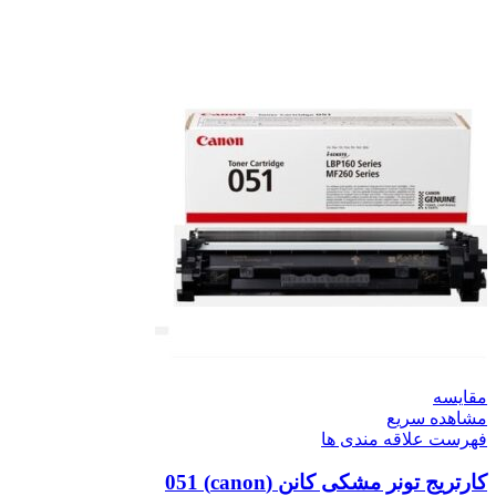
مقایسه
مشاهده سریع
فهرست علاقه مندی ها
کارتریج تونر مشکی کانن (canon) 051