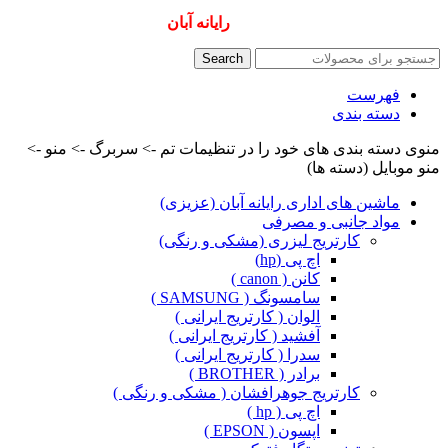
همیشه ارزانترینها و بهترینها را از
رایانه آبان
سفارش دهید
Search
فهرست
دسته بندی
منوی دسته بندی های خود را در تنظیمات تم -> سربرگ -> منو ->
منو موبایل (دسته ها)
ماشین های اداری رایانه آبان (عزیزی)
مواد جانبی و مصرفی
کارتریج لیزری (مشکی و رنگی)
اچ پی (hp)
کانن ( canon )
سامسونگ ( SAMSUNG )
الوان ( کارتریج ایرانی )
آفشید ( کارتریج ایرانی )
سدرا ( کارتریج ایرانی )
برادر ( BROTHER )
کارتریج جوهرافشان ( مشکی و رنگی )
اچ پی ( hp )
اپسون ( EPSON )