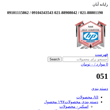
رایانه آبان
021-88801190 / 021-88908042 09104343543 / 09101115862
فهرست
Search
0
موارد
/
۰
تومان
051
دسته بندی
All
محصولات
دسته بندی محصولات
۱۹۷ محصول
اسکنر
۰ محصولات