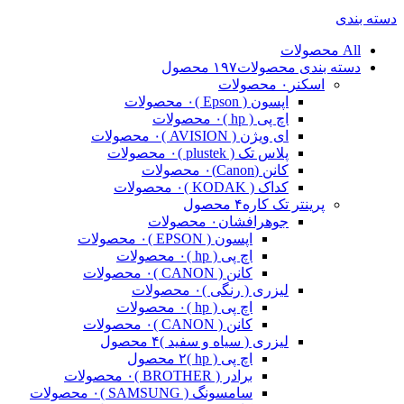
دسته بندی
All
محصولات
دسته بندی محصولات
۱۹۷ محصول
اسکنر
۰ محصولات
اپسون ( Epson )
۰ محصولات
اچ پی ( hp )
۰ محصولات
ای ویژن ( AVISION )
۰ محصولات
پلاس تک ( plustek )
۰ محصولات
کانن (Canon)
۰ محصولات
کداک ( KODAK )
۰ محصولات
پرینتر تک کاره
۴ محصول
جوهرافشان
۰ محصولات
اپسون ( EPSON )
۰ محصولات
اچ پی ( hp )
۰ محصولات
کانن ( CANON )
۰ محصولات
لیزری ( رنگی )
۰ محصولات
اچ پی ( hp )
۰ محصولات
کانن ( CANON )
۰ محصولات
لیزری ( سیاه و سفید )
۴ محصول
اچ پی ( hp )
۲ محصول
برادر ( BROTHER )
۰ محصولات
سامسونگ ( SAMSUNG )
۰ محصولات