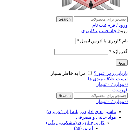
Search
ورود / فرم ثبت نام
ورود
ایجاد حساب کاربری
نام کاربری یا آدرس ایمیل
*
گذرواژه
*
ورود
بازیابی رمز عبور؟
مرا به خاطر بسپار
لیست علاقه مندی ها
0
موارد
/
۰
تومان
فهرست
Search
0
موارد
/
۰
تومان
ماشین های اداری رایانه آبان (عزیزی)
مواد جانبی و مصرفی
کارتریج لیزری (مشکی و رنگی)
اچ پی (hp)