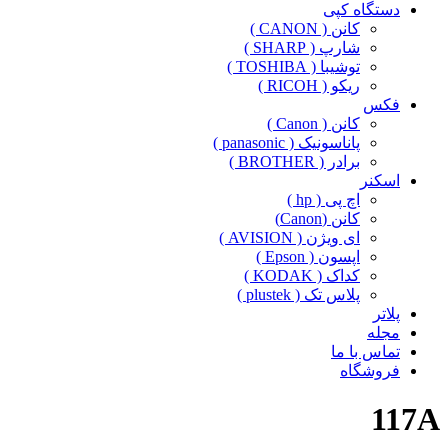
دستگاه کپی
کانن ( CANON )
شارپ ( SHARP )
توشیبا ( TOSHIBA )
ریکو ( RICOH )
فکس
کانن ( Canon )
پاناسونیک ( panasonic )
برادر ( BROTHER )
اسکنر
اچ پی ( hp )
کانن (Canon)
ای ویژن ( AVISION )
اپسون ( Epson )
کداک ( KODAK )
پلاس تک ( plustek )
پلاتر
مجله
تماس با ما
فروشگاه
117A