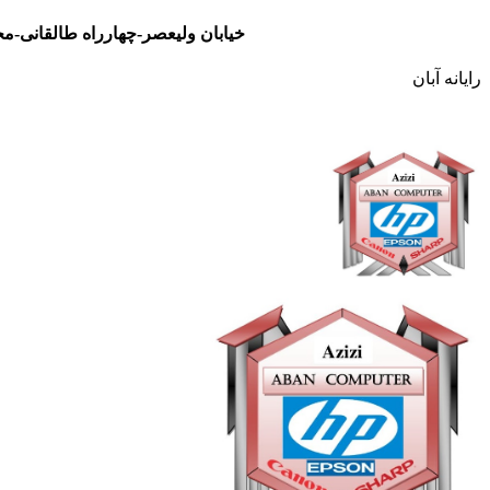
خیابان ولیعصر-چهارراه طالقانی-مجتمع تجاری نور- طبقه سوم- واحد 48
رایانه آبان