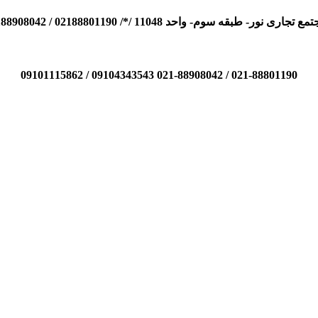
110 /*/ 02188801190 / 02188908042 / 09104343543 / 09101115862
021-88801190 / 021-88908042 09104343543 / 09101115862