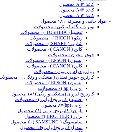
کاغذ A3
۳ محصول
کاغذ A4
۳ محصول
کاغذ A5
۳ محصول
مواد جانبی و مصرفی
۱۸۱ محصول
تونر دستگاه فتوکپی
۰ محصولات
توشیبا ( TOSHIBA )
۰ محصولات
ریکو ( RICOH )
۰ محصولات
شارپ ( SHARP )
۰ محصولات
کانن ( CANON )
۰ محصولات
جوهر مخزن
۰ محصولات
اپسون ( EPSON )
۰ محصولات
کانن ( CANON )
۰ محصولات
رول و درام و ریبون
۰ محصولات
کارتریج جوهرافشان ( مشکی و رنگی )
۰ محصولات
اپسون ( EPSON )
۰ محصولات
اچ پی ( hp )
۰ محصولات
کارتریج لیزری (مشکی و رنگی)
۱۸۱ محصول
آفشید ( کارتریج ایرانی )
۰ محصولات
اچ پی (hp)
۸۷ محصول
الوان ( کارتریج ایرانی )
۲۶ محصول
برادر ( BROTHER )
۲ محصول
سامسونگ ( SAMSUNG )
۲۰ محصول
سدرا (کارتریج ایرانی)
۱۶ محصول