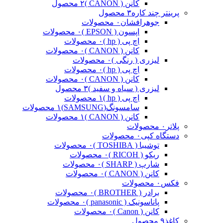
کانن ( CANON )
۲ محصول
پرینتر چند کاره
۳ محصول
جوهرافشان
۰ محصولات
اپسون ( EPSON )
۰ محصولات
اچ پی ( hp )
۰ محصولات
کانن ( CANON )
۰ محصولات
لیزری ( رنگی )
۰ محصولات
اچ پی ( hp )
۰ محصولات
کانن ( CANON )
۰ محصولات
لیزری ( سیاه و سفید )
۳ محصول
اچ پی ( hp )
۱ محصولات
سامسونگ(SAMSUNG)
۱ محصولات
کانن ( CANON )
۱ محصولات
پلاتر
۰ محصولات
دستگاه کپی
۰ محصولات
توشیبا ( TOSHIBA )
۰ محصولات
ریکو ( RICOH )
۰ محصولات
شارپ ( SHARP )
۰ محصولات
کانن ( CANON )
۰ محصولات
فکس
۰ محصولات
برادر ( BROTHER )
۰ محصولات
پاناسونیک ( panasonic )
۰ محصولات
کانن ( Canon )
۰ محصولات
کاغذ
۹ محصول