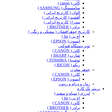
کانن ( canon )
سامسونگ ( SAMSUNG )
الوان ( کارتریج ایرانی )
آفشید ( کارتریج ایرانی )
سدرا ( کارتریج ایرانی )
برادر ( BROTHER )
کارتریج جوهرافشان ( مشکی و رنگی )
اچ پی ( hp )
اپسون ( EPSON )
تونر دستگاه فتوکپی
کانن ( CANON )
شارپ ( SHARP )
توشیبا ( TOSHIBA )
ریکو ( RICOH )
جوهر مخزن
کانن ( CANON )
اپسون ( EPSON )
رول و درام و ریبون
پرینتر تک کاره
لیزری ( سیاه و سفید )
اچ پی ( hp )
کانن ( CANON )
برادر ( BROTHER )