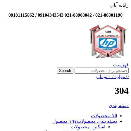
رایانه آبان
021-88801190 / 021-88908042 09104343543 / 09101115862
فهرست
Search
0
موارد
/
۰
تومان
304
دسته بندی
All
محصولات
دسته بندی محصولات
۱۹۷ محصول
اسکنر
۰ محصولات