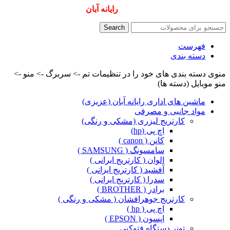
همیشه ارزانترینها و بهترینها را از
رایانه آبان
سفارش دهید
Search
فهرست
دسته بندی
منوی دسته بندی های خود را در تنظیمات تم -> سربرگ -> منو ->
منو موبایل (دسته ها)
ماشین های اداری رایانه آبان (عزیزی)
مواد جانبی و مصرفی
کارتریج لیزری (مشکی و رنگی)
اچ پی (hp)
کانن ( canon )
سامسونگ ( SAMSUNG )
الوان ( کارتریج ایرانی )
آفشید ( کارتریج ایرانی )
سدرا ( کارتریج ایرانی )
برادر ( BROTHER )
کارتریج جوهرافشان ( مشکی و رنگی )
اچ پی ( hp )
اپسون ( EPSON )
تونر دستگاه فتوکپی