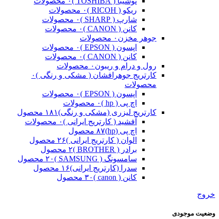
توشیبا ( TOSHIBA )
۰ محصولات
ریکو ( RICOH )
۰ محصولات
شارپ ( SHARP )
۰ محصولات
کانن ( CANON )
۰ محصولات
جوهر مخزن
۰ محصولات
اپسون ( EPSON )
۰ محصولات
کانن ( CANON )
۰ محصولات
رول و درام و ریبون
۰ محصولات
کارتریج جوهرافشان ( مشکی و رنگی )
۰
محصولات
اپسون ( EPSON )
۰ محصولات
اچ پی ( hp )
۰ محصولات
کارتریج لیزری (مشکی و رنگی)
۱۸۱ محصول
آفشید ( کارتریج ایرانی )
۰ محصولات
اچ پی (hp)
۸۷ محصول
الوان ( کارتریج ایرانی )
۲۶ محصول
برادر ( BROTHER )
۲ محصول
سامسونگ ( SAMSUNG )
۲۰ محصول
سدرا (کارتریج ایرانی)
۱۶ محصول
کانن ( canon )
۳۰ محصول
خروج
وضعیت موجودی