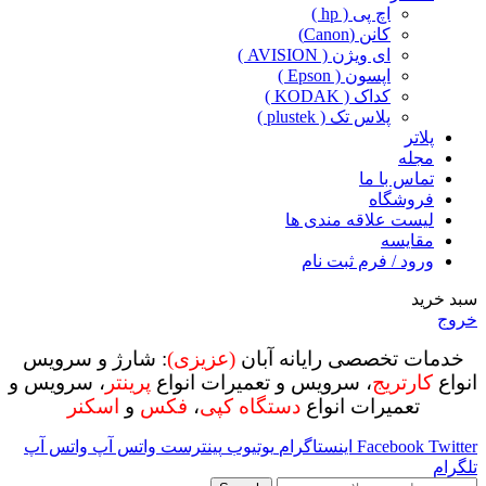
اچ پی ( hp )
کانن (Canon)
ای ویژن ( AVISION )
اپسون ( Epson )
کداک ( KODAK )
پلاس تک ( plustek )
پلاتر
مجله
تماس با ما
فروشگاه
لیست علاقه مندی ها
مقایسه
ورود / فرم ثبت نام
سبد خرید
خروج
خدمات تخصصی رایانه آبان
(عزیزی)
: شارژ و سرویس
انواع
کارتریج
، سرویس و تعمیرات انواع
پرینتر
، سرویس و
تعمیرات انواع
دستگاه کپی
،
فکس
و
اسکنر
Twitter
Facebook
اینستاگرام
یوتیوب
پینترست
واتس آپ
واتس آپ
تلگرام