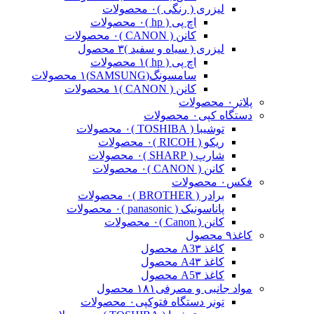
لیزری ( رنگی )
۰ محصولات
اچ پی ( hp )
۰ محصولات
کانن ( CANON )
۰ محصولات
لیزری ( سیاه و سفید )
۳ محصول
اچ پی ( hp )
۱ محصولات
سامسونگ(SAMSUNG)
۱ محصولات
کانن ( CANON )
۱ محصولات
پلاتر
۰ محصولات
دستگاه کپی
۰ محصولات
توشیبا ( TOSHIBA )
۰ محصولات
ریکو ( RICOH )
۰ محصولات
شارپ ( SHARP )
۰ محصولات
کانن ( CANON )
۰ محصولات
فکس
۰ محصولات
برادر ( BROTHER )
۰ محصولات
پاناسونیک ( panasonic )
۰ محصولات
کانن ( Canon )
۰ محصولات
کاغذ
۹ محصول
کاغذ A3
۳ محصول
کاغذ A4
۳ محصول
کاغذ A5
۳ محصول
مواد جانبی و مصرفی
۱۸۱ محصول
تونر دستگاه فتوکپی
۰ محصولات