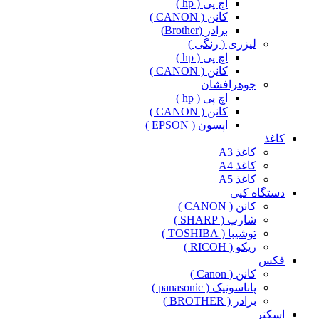
اچ پی ( hp )
کانن ( CANON )
برادر (Brother)
لیزری ( رنگی )
اچ پی ( hp )
کانن ( CANON )
جوهرافشان
اچ پی ( hp )
کانن ( CANON )
اپسون ( EPSON )
کاغذ
کاغذ A3
کاغذ A4
کاغذ A5
دستگاه کپی
کانن ( CANON )
شارپ ( SHARP )
توشیبا ( TOSHIBA )
ریکو ( RICOH )
فکس
کانن ( Canon )
پاناسونیک ( panasonic )
برادر ( BROTHER )
اسکنر