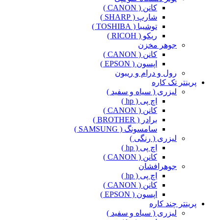
کانن ( CANON )
شارپ ( SHARP )
توشیبا ( TOSHIBA )
ریکو ( RICOH )
جوهر مخزن
کانن ( CANON )
اپسون ( EPSON )
رول و درام و ریبون
پرینتر تک کاره
لیزری ( سیاه و سفید )
اچ پی ( hp )
کانن ( CANON )
برادر ( BROTHER )
سامسونگ ( SAMSUNG )
لیزری ( رنگی )
اچ پی ( hp )
کانن ( CANON )
جوهرافشان
اچ پی ( hp )
کانن ( CANON )
اپسون ( EPSON )
پرینتر چند کاره
لیزری ( سیاه و سفید )