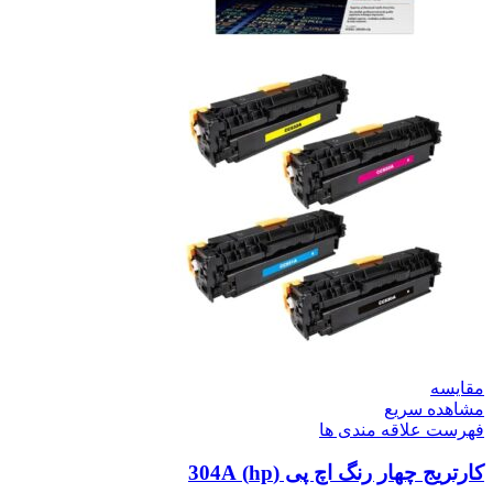
مقایسه
مشاهده سریع
فهرست علاقه مندی ها
کارتریج چهار رنگ اچ پی (hp) 304A