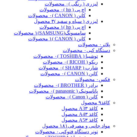
لیزری ( رنگی )
۰ محصولات
اچ پی ( hp )
۰ محصولات
کانن ( CANON )
۰ محصولات
لیزری ( سیاه و سفید )
۳ محصول
اچ پی ( hp )
۱ محصولات
سامسونگ(SAMSUNG)
۱ محصولات
کانن ( CANON )
۱ محصولات
پلاتر
۰ محصولات
دستگاه کپی
۰ محصولات
توشیبا ( TOSHIBA )
۰ محصولات
ریکو ( RICOH )
۰ محصولات
شارپ ( SHARP )
۰ محصولات
کانن ( CANON )
۰ محصولات
فکس
۰ محصولات
برادر ( BROTHER )
۰ محصولات
پاناسونیک ( panasonic )
۰ محصولات
کانن ( Canon )
۰ محصولات
کاغذ
۹ محصول
کاغذ A3
۳ محصول
کاغذ A4
۳ محصول
کاغذ A5
۳ محصول
مواد جانبی و مصرفی
۱۸۱ محصول
تونر دستگاه فتوکپی
۰ محصولات