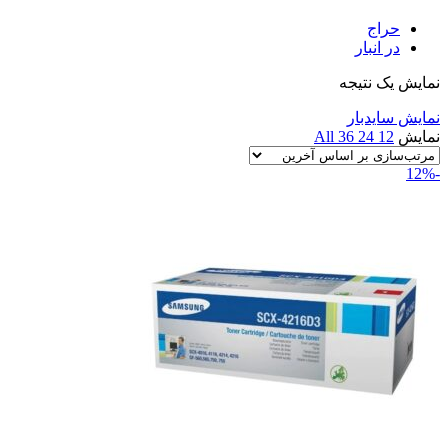
حراج
در انبار
نمایش یک نتیجه
نمایش سایدبار
نمایش
12
24
36
All
-12%