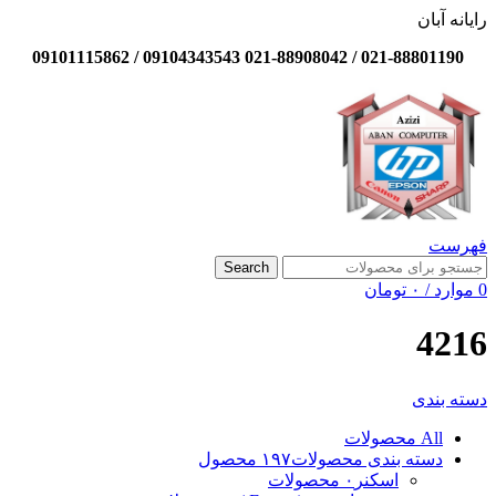
رایانه آبان
021-88801190 / 021-88908042 09104343543 / 09101115862
فهرست
Search
0
موارد
/
۰
تومان
4216
دسته بندی
All
محصولات
دسته بندی محصولات
۱۹۷ محصول
اسکنر
۰ محصولات