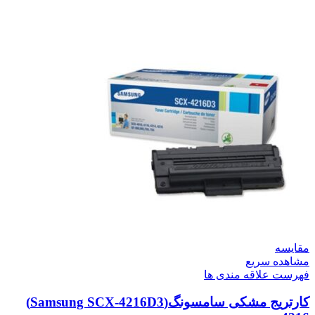
مقایسه
مشاهده سریع
فهرست علاقه مندی ها
کارتریج مشکی سامسونگ(Samsung SCX-4216D3)