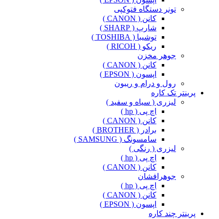
تونر دستگاه فتوکپی
کانن ( CANON )
شارپ ( SHARP )
توشیبا ( TOSHIBA )
ریکو ( RICOH )
جوهر مخزن
کانن ( CANON )
اپسون ( EPSON )
رول و درام و ریبون
پرینتر تک کاره
لیزری ( سیاه و سفید )
اچ پی ( hp )
کانن ( CANON )
برادر ( BROTHER )
سامسونگ ( SAMSUNG )
لیزری ( رنگی )
اچ پی ( hp )
کانن ( CANON )
جوهرافشان
اچ پی ( hp )
کانن ( CANON )
اپسون ( EPSON )
پرینتر چند کاره