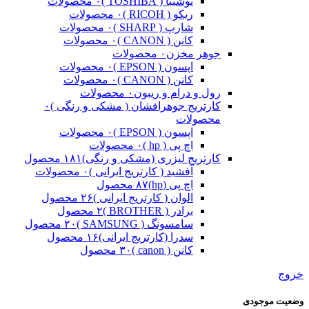
توشیبا ( TOSHIBA )
۰ محصولات
ریکو ( RICOH )
۰ محصولات
شارپ ( SHARP )
۰ محصولات
کانن ( CANON )
۰ محصولات
جوهر مخزن
۰ محصولات
اپسون ( EPSON )
۰ محصولات
کانن ( CANON )
۰ محصولات
رول و درام و ریبون
۰ محصولات
کارتریج جوهرافشان ( مشکی و رنگی )
۰
محصولات
اپسون ( EPSON )
۰ محصولات
اچ پی ( hp )
۰ محصولات
کارتریج لیزری (مشکی و رنگی)
۱۸۱ محصول
آفشید ( کارتریج ایرانی )
۰ محصولات
اچ پی (hp)
۸۷ محصول
الوان ( کارتریج ایرانی )
۲۶ محصول
برادر ( BROTHER )
۲ محصول
سامسونگ ( SAMSUNG )
۲۰ محصول
سدرا (کارتریج ایرانی)
۱۶ محصول
کانن ( canon )
۳۰ محصول
خروج
وضعیت موجودی