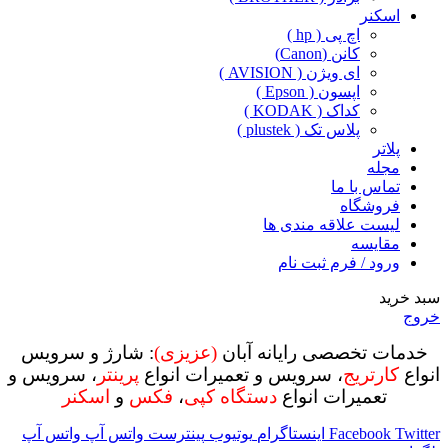
اسکنر
اچ پی ( hp )
کانن (Canon)
ای ویژن ( AVISION )
اپسون ( Epson )
کداک ( KODAK )
پلاس تک ( plustek )
پلاتر
مجله
تماس با ما
فروشگاه
لیست علاقه مندی ها
مقایسه
ورود / فرم ثبت نام
سبد خرید
خروج
خدمات تخصصی رایانه آبان
(عزیزی)
: شارژ و سرویس
انواع
کارتریج
، سرویس و تعمیرات انواع
پرینتر
، سرویس و
تعمیرات انواع
دستگاه کپی
،
فکس
و
اسکنر
Twitter
Facebook
اینستاگرام
یوتیوب
پینترست
واتس آپ
واتس آپ