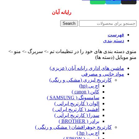
همیشه ارزانترینها و بهترینها را از
رایانه آبان
سفارش دهید
Search
فهرست
دسته بندی
منوی دسته بندی های خود را در تنظیمات تم -> سربرگ -> منو ->
منو موبایل (دسته ها)
ماشین های اداری رایانه آبان (عزیزی)
مواد جانبی و مصرفی
کارتریج لیزری (مشکی و رنگی)
اچ پی (hp)
کانن ( canon )
سامسونگ ( SAMSUNG )
الوان ( کارتریج ایرانی )
آفشید ( کارتریج ایرانی )
سدرا ( کارتریج ایرانی )
برادر ( BROTHER )
کارتریج جوهرافشان ( مشکی و رنگی )
اچ پی ( hp )
اپسون ( EPSON )