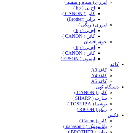
لیزری ( سیاه و سفید )
اچ پی ( hp )
کانن ( CANON )
برادر (Brother)
لیزری ( رنگی )
اچ پی ( hp )
کانن ( CANON )
جوهرافشان
اچ پی ( hp )
کانن ( CANON )
اپسون ( EPSON )
کاغذ
کاغذ A3
کاغذ A4
کاغذ A5
دستگاه کپی
کانن ( CANON )
شارپ ( SHARP )
توشیبا ( TOSHIBA )
ریکو ( RICOH )
فکس
کانن ( Canon )
پاناسونیک ( panasonic )
برادر ( BROTHER )