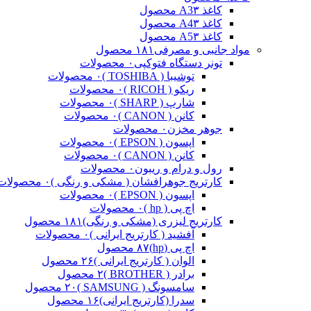
کاغذ A3
۳ محصول
کاغذ A4
۳ محصول
کاغذ A5
۳ محصول
مواد جانبی و مصرفی
۱۸۱ محصول
تونر دستگاه فتوکپی
۰ محصولات
توشیبا ( TOSHIBA )
۰ محصولات
ریکو ( RICOH )
۰ محصولات
شارپ ( SHARP )
۰ محصولات
کانن ( CANON )
۰ محصولات
جوهر مخزن
۰ محصولات
اپسون ( EPSON )
۰ محصولات
کانن ( CANON )
۰ محصولات
رول و درام و ریبون
۰ محصولات
کارتریج جوهرافشان ( مشکی و رنگی )
۰ محصولات
اپسون ( EPSON )
۰ محصولات
اچ پی ( hp )
۰ محصولات
کارتریج لیزری (مشکی و رنگی)
۱۸۱ محصول
آفشید ( کارتریج ایرانی )
۰ محصولات
اچ پی (hp)
۸۷ محصول
الوان ( کارتریج ایرانی )
۲۶ محصول
برادر ( BROTHER )
۲ محصول
سامسونگ ( SAMSUNG )
۲۰ محصول
سدرا (کارتریج ایرانی)
۱۶ محصول