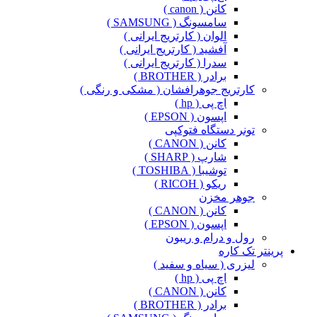
کانن ( canon )
سامسونگ ( SAMSUNG )
الوان ( کارتریج ایرانی )
آفشید ( کارتریج ایرانی )
سدرا ( کارتریج ایرانی )
برادر ( BROTHER )
کارتریج جوهرافشان ( مشکی و رنگی )
اچ پی ( hp )
اپسون ( EPSON )
تونر دستگاه فتوکپی
کانن ( CANON )
شارپ ( SHARP )
توشیبا ( TOSHIBA )
ریکو ( RICOH )
جوهر مخزن
کانن ( CANON )
اپسون ( EPSON )
رول و درام و ریبون
پرینتر تک کاره
لیزری ( سیاه و سفید )
اچ پی ( hp )
کانن ( CANON )
برادر ( BROTHER )