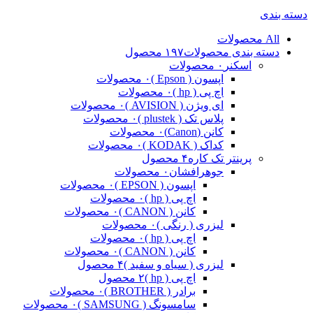
دسته بندی
All
محصولات
دسته بندی محصولات
۱۹۷ محصول
اسکنر
۰ محصولات
اپسون ( Epson )
۰ محصولات
اچ پی ( hp )
۰ محصولات
ای ویژن ( AVISION )
۰ محصولات
پلاس تک ( plustek )
۰ محصولات
کانن (Canon)
۰ محصولات
کداک ( KODAK )
۰ محصولات
پرینتر تک کاره
۴ محصول
جوهرافشان
۰ محصولات
اپسون ( EPSON )
۰ محصولات
اچ پی ( hp )
۰ محصولات
کانن ( CANON )
۰ محصولات
لیزری ( رنگی )
۰ محصولات
اچ پی ( hp )
۰ محصولات
کانن ( CANON )
۰ محصولات
لیزری ( سیاه و سفید )
۴ محصول
اچ پی ( hp )
۲ محصول
برادر ( BROTHER )
۰ محصولات
سامسونگ ( SAMSUNG )
۰ محصولات