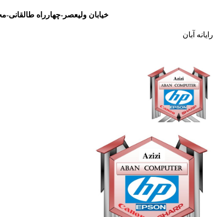
خیابان ولیعصر-چهارراه طالقانی-مجتمع تجاری نور- طبقه سوم- واحد 48
رایانه آبان