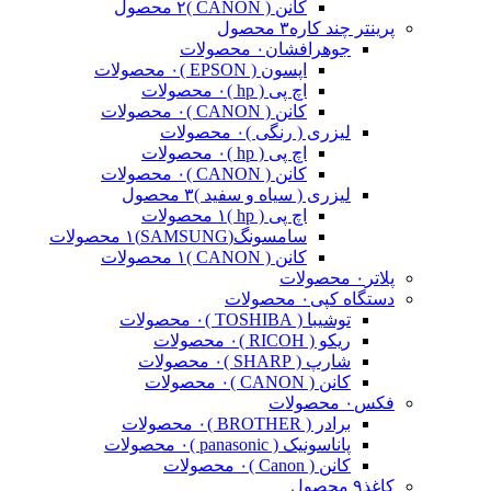
کانن ( CANON )
۲ محصول
پرینتر چند کاره
۳ محصول
جوهرافشان
۰ محصولات
اپسون ( EPSON )
۰ محصولات
اچ پی ( hp )
۰ محصولات
کانن ( CANON )
۰ محصولات
لیزری ( رنگی )
۰ محصولات
اچ پی ( hp )
۰ محصولات
کانن ( CANON )
۰ محصولات
لیزری ( سیاه و سفید )
۳ محصول
اچ پی ( hp )
۱ محصولات
سامسونگ(SAMSUNG)
۱ محصولات
کانن ( CANON )
۱ محصولات
پلاتر
۰ محصولات
دستگاه کپی
۰ محصولات
توشیبا ( TOSHIBA )
۰ محصولات
ریکو ( RICOH )
۰ محصولات
شارپ ( SHARP )
۰ محصولات
کانن ( CANON )
۰ محصولات
فکس
۰ محصولات
برادر ( BROTHER )
۰ محصولات
پاناسونیک ( panasonic )
۰ محصولات
کانن ( Canon )
۰ محصولات
کاغذ
۹ محصول