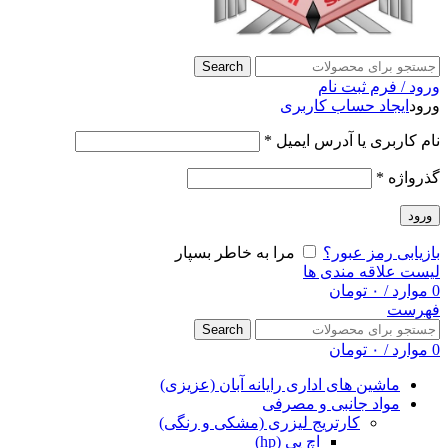
Search
ورود / فرم ثبت نام
ورود
ایجاد حساب کاربری
نام کاربری یا آدرس ایمیل
*
گذرواژه
*
ورود
بازیابی رمز عبور؟
مرا به خاطر بسپار
لیست علاقه مندی ها
0
موارد
/
۰
تومان
فهرست
Search
0
موارد
/
۰
تومان
ماشین های اداری رایانه آبان (عزیزی)
مواد جانبی و مصرفی
کارتریج لیزری (مشکی و رنگی)
اچ پی (hp)