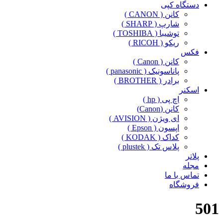
دستگاه کپی
کانن ( CANON )
شارپ ( SHARP )
توشیبا ( TOSHIBA )
ریکو ( RICOH )
فکس
کانن ( Canon )
پاناسونیک ( panasonic )
برادر ( BROTHER )
اسکنر
اچ پی ( hp )
کانن (Canon)
ای ویژن ( AVISION )
اپسون ( Epson )
کداک ( KODAK )
پلاس تک ( plustek )
پلاتر
مجله
تماس با ما
فروشگاه
501