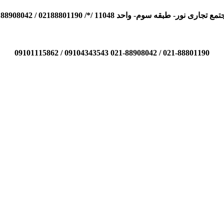
110 /*/ 02188801190 / 02188908042 / 09104343543 / 09101115862
021-88801190 / 021-88908042 09104343543 / 09101115862