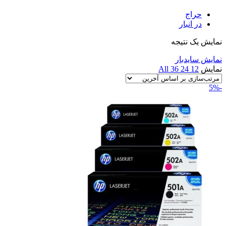
حراج
در انبار
نمایش یک نتیجه
نمایش سایدبار
نمایش
12
24
36
All
-5%