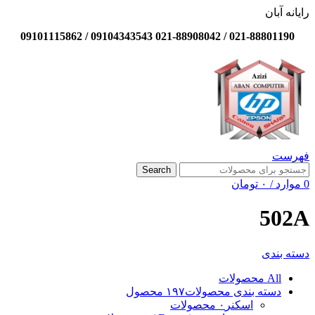
رایانه آبان
021-88801190 / 021-88908042 09104343543 / 09101115862
فهرست
Search
0
موارد
/
۰
تومان
502A
دسته بندی
All
محصولات
دسته بندی محصولات
۱۹۷ محصول
اسکنر
۰ محصولات