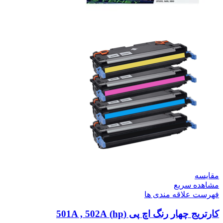
مقایسه
مشاهده سریع
فهرست علاقه مندی ها
کارتریج چهار رنگ اچ پی (hp) 501A , 502A