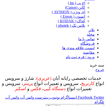
اچ پی ( hp )
کانن (Canon)
ای ویژن ( AVISION )
اپسون ( Epson )
کداک ( KODAK )
پلاس تک ( plustek )
پلاتر
مجله
تماس با ما
فروشگاه
لیست علاقه مندی ها
مقایسه
ورود / فرم ثبت نام
سبد خرید
خروج
خدمات تخصصی رایانه آبان
(عزیزی)
: شارژ و سرویس
انواع
کارتریج
، سرویس و تعمیرات انواع
پرینتر
، سرویس و
تعمیرات انواع
دستگاه کپی
،
فکس
و
اسکنر
Twitter
Facebook
اینستاگرام
یوتیوب
پینترست
واتس آپ
واتس آپ
تلگرام