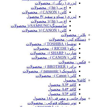
لیزری ( رنگی )
۰ محصولات
اچ پی ( hp )
۰ محصولات
کانن ( CANON )
۰ محصولات
لیزری ( سیاه و سفید )
۳ محصول
اچ پی ( hp )
۱ محصولات
سامسونگ(SAMSUNG)
۱ محصولات
کانن ( CANON )
۱ محصولات
پلاتر
۰ محصولات
دستگاه کپی
۰ محصولات
توشیبا ( TOSHIBA )
۰ محصولات
ریکو ( RICOH )
۰ محصولات
شارپ ( SHARP )
۰ محصولات
کانن ( CANON )
۰ محصولات
فکس
۰ محصولات
برادر ( BROTHER )
۰ محصولات
پاناسونیک ( panasonic )
۰ محصولات
کانن ( Canon )
۰ محصولات
کاغذ
۹ محصول
کاغذ A3
۳ محصول
کاغذ A4
۳ محصول
کاغذ A5
۳ محصول
مواد جانبی و مصرفی
۱۸۱ محصول
تونر دستگاه فتوکپی
۰ محصولات