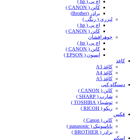
اچ پی ( hp )
کانن ( CANON )
برادر (Brother)
لیزری ( رنگی )
اچ پی ( hp )
کانن ( CANON )
جوهرافشان
اچ پی ( hp )
کانن ( CANON )
اپسون ( EPSON )
کاغذ
کاغذ A3
کاغذ A4
کاغذ A5
دستگاه کپی
کانن ( CANON )
شارپ ( SHARP )
توشیبا ( TOSHIBA )
ریکو ( RICOH )
فکس
کانن ( Canon )
پاناسونیک ( panasonic )
برادر ( BROTHER )
اسکنر