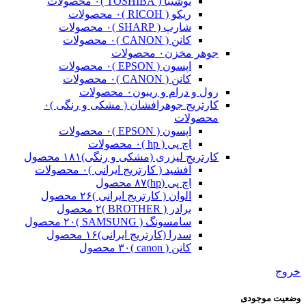
توشیبا ( TOSHIBA )
۰ محصولات
ریکو ( RICOH )
۰ محصولات
شارپ ( SHARP )
۰ محصولات
کانن ( CANON )
۰ محصولات
جوهر مخزن
۰ محصولات
اپسون ( EPSON )
۰ محصولات
کانن ( CANON )
۰ محصولات
رول و درام و ریبون
۰ محصولات
کارتریج جوهرافشان ( مشکی و رنگی )
۰
محصولات
اپسون ( EPSON )
۰ محصولات
اچ پی ( hp )
۰ محصولات
کارتریج لیزری (مشکی و رنگی)
۱۸۱ محصول
آفشید ( کارتریج ایرانی )
۰ محصولات
اچ پی (hp)
۸۷ محصول
الوان ( کارتریج ایرانی )
۲۶ محصول
برادر ( BROTHER )
۲ محصول
سامسونگ ( SAMSUNG )
۲۰ محصول
سدرا (کارتریج ایرانی)
۱۶ محصول
کانن ( canon )
۳۰ محصول
خروج
وضعیت موجودی