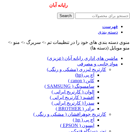
همیشه ارزانترینها و بهترینها را از
رایانه آبان
سفارش دهید
Search
فهرست
دسته بندی
منوی دسته بندی های خود را در تنظیمات تم -> سربرگ -> منو ->
منو موبایل (دسته ها)
ماشین های اداری رایانه آبان (عزیزی)
مواد جانبی و مصرفی
کارتریج لیزری (مشکی و رنگی)
اچ پی (hp)
کانن ( canon )
سامسونگ ( SAMSUNG )
الوان ( کارتریج ایرانی )
آفشید ( کارتریج ایرانی )
سدرا ( کارتریج ایرانی )
برادر ( BROTHER )
کارتریج جوهرافشان ( مشکی و رنگی )
اچ پی ( hp )
اپسون ( EPSON )
تونر دستگاه فتوکپی