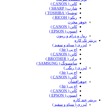
کانن ( CANON )
شارپ ( SHARP )
توشیبا ( TOSHIBA )
ریکو ( RICOH )
جوهر مخزن
کانن ( CANON )
اپسون ( EPSON )
رول و درام و ریبون
پرینتر تک کاره
لیزری ( سیاه و سفید )
اچ پی ( hp )
کانن ( CANON )
برادر ( BROTHER )
سامسونگ ( SAMSUNG )
لیزری ( رنگی )
اچ پی ( hp )
کانن ( CANON )
جوهرافشان
اچ پی ( hp )
کانن ( CANON )
اپسون ( EPSON )
پرینتر چند کاره
لیزری ( سیاه و سفید )