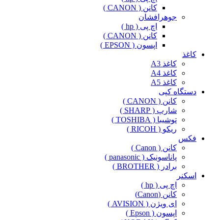
کانن ( CANON )
جوهرافشان
اچ پی ( hp )
کانن ( CANON )
اپسون ( EPSON )
کاغذ
کاغذ A3
کاغذ A4
کاغذ A5
دستگاه کپی
کانن ( CANON )
شارپ ( SHARP )
توشیبا ( TOSHIBA )
ریکو ( RICOH )
فکس
کانن ( Canon )
پاناسونیک ( panasonic )
برادر ( BROTHER )
اسکنر
اچ پی ( hp )
کانن (Canon)
ای ویژن ( AVISION )
اپسون ( Epson )