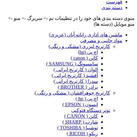
فهرست
دسته بندی
منوی دسته بندی های خود را در تنظیمات تم -> سربرگ -> منو ->
منو موبایل (دسته ها)
ماشین های اداری رایانه آبان (عزیزی)
مواد جانبی و مصرفی
کارتریج لیزری (مشکی و رنگی)
اچ پی (hp)
کانن ( canon )
سامسونگ ( SAMSUNG )
الوان ( کارتریج ایرانی )
آفشید ( کارتریج ایرانی )
سدرا ( کارتریج ایرانی )
برادر ( BROTHER )
کارتریج جوهرافشان ( مشکی و رنگی )
اچ پی ( hp )
اپسون ( EPSON )
تونر دستگاه فتوکپی
کانن ( CANON )
شارپ ( SHARP )
توشیبا ( TOSHIBA )
ریکو ( RICOH )