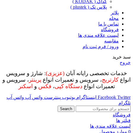
کداک ( KODAK )
پلاس تک ( plustek )
پلاتر
مجله
تماس با ما
فروشگاه
لیست علاقه مندی ها
مقایسه
ورود / فرم ثبت نام
سبد خرید
خروج
خدمات تخصصی رایانه آبان
(عزیزی)
: شارژ و سرویس
انواع
کارتریج
، سرویس و تعمیرات انواع
پرینتر
، سرویس و
تعمیرات انواع
دستگاه کپی
،
فکس
و
اسکنر
Twitter
Facebook
اینستاگرام
یوتیوب
پینترست
واتس آپ
واتس آپ
تلگرام
Search
فروشگاه
فیلتر ها
لیست علاقه مندی ها
0
موارد
محصول