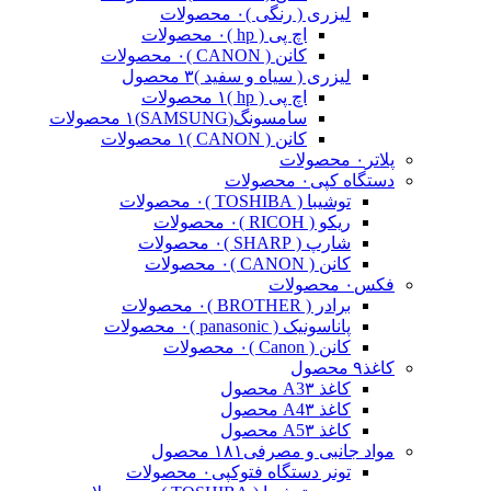
لیزری ( رنگی )
۰ محصولات
اچ پی ( hp )
۰ محصولات
کانن ( CANON )
۰ محصولات
لیزری ( سیاه و سفید )
۳ محصول
اچ پی ( hp )
۱ محصولات
سامسونگ(SAMSUNG)
۱ محصولات
کانن ( CANON )
۱ محصولات
پلاتر
۰ محصولات
دستگاه کپی
۰ محصولات
توشیبا ( TOSHIBA )
۰ محصولات
ریکو ( RICOH )
۰ محصولات
شارپ ( SHARP )
۰ محصولات
کانن ( CANON )
۰ محصولات
فکس
۰ محصولات
برادر ( BROTHER )
۰ محصولات
پاناسونیک ( panasonic )
۰ محصولات
کانن ( Canon )
۰ محصولات
کاغذ
۹ محصول
کاغذ A3
۳ محصول
کاغذ A4
۳ محصول
کاغذ A5
۳ محصول
مواد جانبی و مصرفی
۱۸۱ محصول
تونر دستگاه فتوکپی
۰ محصولات