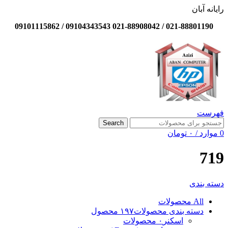
رایانه آبان
021-88801190 / 021-88908042 09104343543 / 09101115862
فهرست
Search
0
موارد
/
۰
تومان
719
دسته بندی
All
محصولات
دسته بندی محصولات
۱۹۷ محصول
اسکنر
۰ محصولات