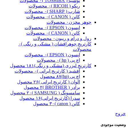
توشیبا ( TOSHIBA )
۰ محصولات
ریکو ( RICOH )
۰ محصولات
شارپ ( SHARP )
۰ محصولات
کانن ( CANON )
۰ محصولات
جوهر مخزن
۰ محصولات
اپسون ( EPSON )
۰ محصولات
کانن ( CANON )
۰ محصولات
رول و درام و ریبون
۰ محصولات
کارتریج جوهرافشان ( مشکی و رنگی )
۰
محصولات
اپسون ( EPSON )
۰ محصولات
اچ پی ( hp )
۰ محصولات
کارتریج لیزری (مشکی و رنگی)
۱۸۱ محصول
آفشید ( کارتریج ایرانی )
۰ محصولات
اچ پی (hp)
۸۷ محصول
الوان ( کارتریج ایرانی )
۲۶ محصول
برادر ( BROTHER )
۲ محصول
سامسونگ ( SAMSUNG )
۲۰ محصول
سدرا (کارتریج ایرانی)
۱۶ محصول
کانن ( canon )
۳۰ محصول
خروج
وضعیت موجودی