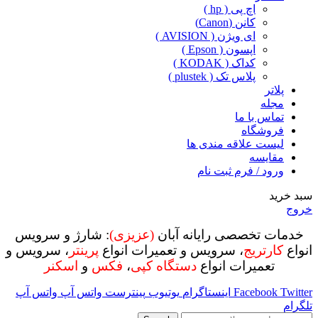
اچ پی ( hp )
کانن (Canon)
ای ویژن ( AVISION )
اپسون ( Epson )
کداک ( KODAK )
پلاس تک ( plustek )
پلاتر
مجله
تماس با ما
فروشگاه
لیست علاقه مندی ها
مقایسه
ورود / فرم ثبت نام
سبد خرید
خروج
خدمات تخصصی رایانه آبان
(عزیزی)
: شارژ و سرویس
انواع
کارتریج
، سرویس و تعمیرات انواع
پرینتر
، سرویس و
تعمیرات انواع
دستگاه کپی
،
فکس
و
اسکنر
Twitter
Facebook
اینستاگرام
یوتیوب
پینترست
واتس آپ
واتس آپ
تلگرام