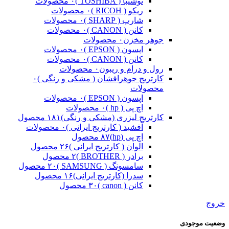
توشیبا ( TOSHIBA )
۰ محصولات
ریکو ( RICOH )
۰ محصولات
شارپ ( SHARP )
۰ محصولات
کانن ( CANON )
۰ محصولات
جوهر مخزن
۰ محصولات
اپسون ( EPSON )
۰ محصولات
کانن ( CANON )
۰ محصولات
رول و درام و ریبون
۰ محصولات
کارتریج جوهرافشان ( مشکی و رنگی )
۰
محصولات
اپسون ( EPSON )
۰ محصولات
اچ پی ( hp )
۰ محصولات
کارتریج لیزری (مشکی و رنگی)
۱۸۱ محصول
آفشید ( کارتریج ایرانی )
۰ محصولات
اچ پی (hp)
۸۷ محصول
الوان ( کارتریج ایرانی )
۲۶ محصول
برادر ( BROTHER )
۲ محصول
سامسونگ ( SAMSUNG )
۲۰ محصول
سدرا (کارتریج ایرانی)
۱۶ محصول
کانن ( canon )
۳۰ محصول
خروج
وضعیت موجودی