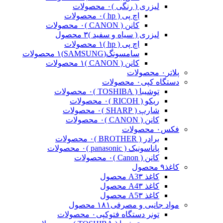
لیزری ( رنگی )
۰ محصولات
اچ پی ( hp )
۰ محصولات
کانن ( CANON )
۰ محصولات
لیزری ( سیاه و سفید )
۳ محصول
اچ پی ( hp )
۱ محصولات
سامسونگ(SAMSUNG)
۱ محصولات
کانن ( CANON )
۱ محصولات
پلاتر
۰ محصولات
دستگاه کپی
۰ محصولات
توشیبا ( TOSHIBA )
۰ محصولات
ریکو ( RICOH )
۰ محصولات
شارپ ( SHARP )
۰ محصولات
کانن ( CANON )
۰ محصولات
فکس
۰ محصولات
برادر ( BROTHER )
۰ محصولات
پاناسونیک ( panasonic )
۰ محصولات
کانن ( Canon )
۰ محصولات
کاغذ
۹ محصول
کاغذ A3
۳ محصول
کاغذ A4
۳ محصول
کاغذ A5
۳ محصول
مواد جانبی و مصرفی
۱۸۱ محصول
تونر دستگاه فتوکپی
۰ محصولات