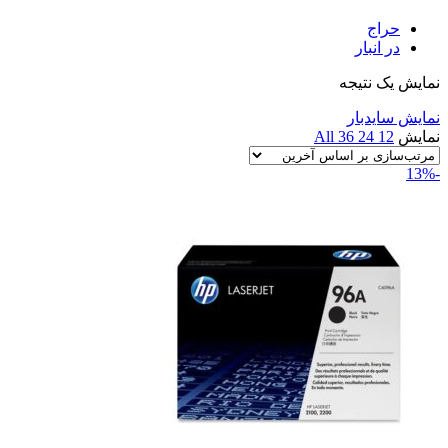
حراج
در انبار
نمایش یک نتیجه
نمایش سایدبار
نمایش
12
24
36
All
-13%