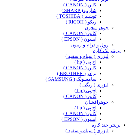
کانن ( CANON )
شارپ ( SHARP )
توشیبا ( TOSHIBA )
ریکو ( RICOH )
جوهر مخزن
کانن ( CANON )
اپسون ( EPSON )
رول و درام و ریبون
پرینتر تک کاره
لیزری ( سیاه و سفید )
اچ پی ( hp )
کانن ( CANON )
برادر ( BROTHER )
سامسونگ ( SAMSUNG )
لیزری ( رنگی )
اچ پی ( hp )
کانن ( CANON )
جوهرافشان
اچ پی ( hp )
کانن ( CANON )
اپسون ( EPSON )
پرینتر چند کاره
لیزری ( سیاه و سفید )