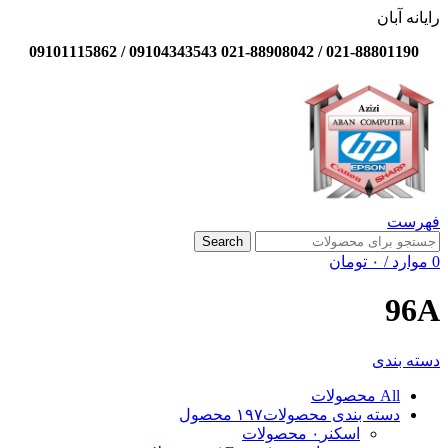
رایانه آبان
021-88801190 / 021-88908042 09104343543 / 09101115862
فهرست
Search
0
موارد
/
۰
تومان
96A
دسته بندی
All
محصولات
دسته بندی محصولات
۱۹۷ محصول
اسکنر
۰ محصولات