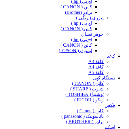
اچ پی ( hp )
کانن ( CANON )
برادر (Brother)
لیزری ( رنگی )
اچ پی ( hp )
کانن ( CANON )
جوهرافشان
اچ پی ( hp )
کانن ( CANON )
اپسون ( EPSON )
کاغذ
کاغذ A3
کاغذ A4
کاغذ A5
دستگاه کپی
کانن ( CANON )
شارپ ( SHARP )
توشیبا ( TOSHIBA )
ریکو ( RICOH )
فکس
کانن ( Canon )
پاناسونیک ( panasonic )
برادر ( BROTHER )
اسکنر