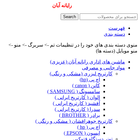
همیشه ارزانترینها و بهترینها را از
رایانه آبان
سفارش دهید
Search
فهرست
دسته بندی
منوی دسته بندی های خود را در تنظیمات تم -> سربرگ -> منو ->
منو موبایل (دسته ها)
ماشین های اداری رایانه آبان (عزیزی)
مواد جانبی و مصرفی
کارتریج لیزری (مشکی و رنگی)
اچ پی (hp)
کانن ( canon )
سامسونگ ( SAMSUNG )
الوان ( کارتریج ایرانی )
آفشید ( کارتریج ایرانی )
سدرا ( کارتریج ایرانی )
برادر ( BROTHER )
کارتریج جوهرافشان ( مشکی و رنگی )
اچ پی ( hp )
اپسون ( EPSON )
تونر دستگاه فتوکپی