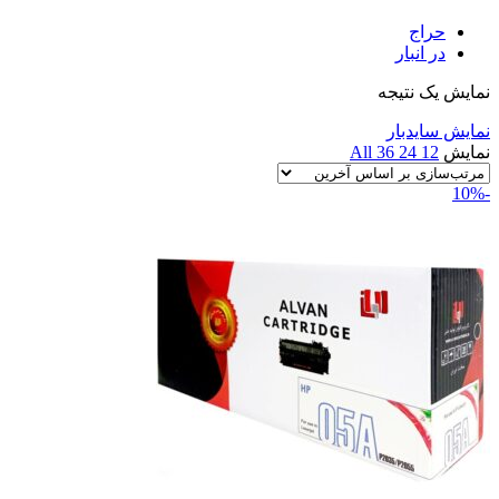
حراج
در انبار
نمایش یک نتیجه
نمایش سایدبار
نمایش
12
24
36
All
-10%