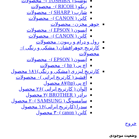
توشیبا ( TOSHIBA )
۰ محصولات
ریکو ( RICOH )
۰ محصولات
شارپ ( SHARP )
۰ محصولات
کانن ( CANON )
۰ محصولات
جوهر مخزن
۰ محصولات
اپسون ( EPSON )
۰ محصولات
کانن ( CANON )
۰ محصولات
رول و درام و ریبون
۰ محصولات
کارتریج جوهرافشان ( مشکی و رنگی )
۰
محصولات
اپسون ( EPSON )
۰ محصولات
اچ پی ( hp )
۰ محصولات
کارتریج لیزری (مشکی و رنگی)
۱۸۱ محصول
آفشید ( کارتریج ایرانی )
۰ محصولات
اچ پی (hp)
۸۷ محصول
الوان ( کارتریج ایرانی )
۲۶ محصول
برادر ( BROTHER )
۲ محصول
سامسونگ ( SAMSUNG )
۲۰ محصول
سدرا (کارتریج ایرانی)
۱۶ محصول
کانن ( canon )
۳۰ محصول
خروج
وضعیت موجودی