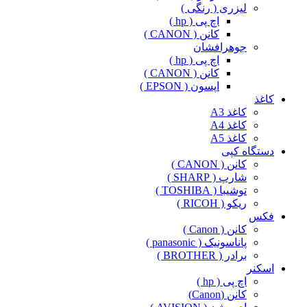
لیزری ( رنگی )
اچ پی ( hp )
کانن ( CANON )
جوهرافشان
اچ پی ( hp )
کانن ( CANON )
اپسون ( EPSON )
کاغذ
کاغذ A3
کاغذ A4
کاغذ A5
دستگاه کپی
کانن ( CANON )
شارپ ( SHARP )
توشیبا ( TOSHIBA )
ریکو ( RICOH )
فکس
کانن ( Canon )
پاناسونیک ( panasonic )
برادر ( BROTHER )
اسکنر
اچ پی ( hp )
کانن (Canon)