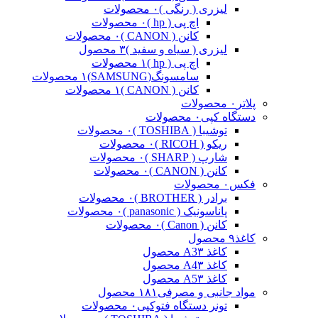
لیزری ( رنگی )
۰ محصولات
اچ پی ( hp )
۰ محصولات
کانن ( CANON )
۰ محصولات
لیزری ( سیاه و سفید )
۳ محصول
اچ پی ( hp )
۱ محصولات
سامسونگ(SAMSUNG)
۱ محصولات
کانن ( CANON )
۱ محصولات
پلاتر
۰ محصولات
دستگاه کپی
۰ محصولات
توشیبا ( TOSHIBA )
۰ محصولات
ریکو ( RICOH )
۰ محصولات
شارپ ( SHARP )
۰ محصولات
کانن ( CANON )
۰ محصولات
فکس
۰ محصولات
برادر ( BROTHER )
۰ محصولات
پاناسونیک ( panasonic )
۰ محصولات
کانن ( Canon )
۰ محصولات
کاغذ
۹ محصول
کاغذ A3
۳ محصول
کاغذ A4
۳ محصول
کاغذ A5
۳ محصول
مواد جانبی و مصرفی
۱۸۱ محصول
تونر دستگاه فتوکپی
۰ محصولات