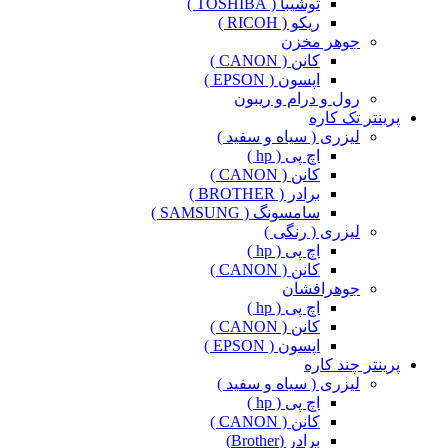
توشیبا ( TOSHIBA )
ریکو ( RICOH )
جوهر مخزن
کانن ( CANON )
اپسون ( EPSON )
رول و درام و ریبون
پرینتر تک کاره
لیزری ( سیاه و سفید )
اچ پی ( hp )
کانن ( CANON )
برادر ( BROTHER )
سامسونگ ( SAMSUNG )
لیزری ( رنگی )
اچ پی ( hp )
کانن ( CANON )
جوهرافشان
اچ پی ( hp )
کانن ( CANON )
اپسون ( EPSON )
پرینتر چند کاره
لیزری ( سیاه و سفید )
اچ پی ( hp )
کانن ( CANON )
برادر (Brother)