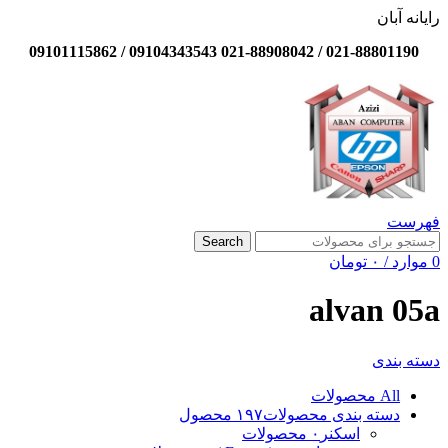
رایانه آبان
021-88801190 / 021-88908042 09104343543 / 09101115862
فهرست
Search
0
موارد
/
۰
تومان
alvan 05a
دسته بندی
All
محصولات
دسته بندی محصولات
۱۹۷ محصول
اسکنر
۰ محصولات