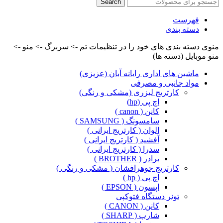
Search
فهرست
دسته بندی
منوی دسته بندی های خود را در تنظیمات تم -> سربرگ -> منو ->
منو موبایل (دسته ها)
ماشین های اداری رایانه آبان (عزیزی)
مواد جانبی و مصرفی
کارتریج لیزری (مشکی و رنگی)
اچ پی (hp)
کانن ( canon )
سامسونگ ( SAMSUNG )
الوان ( کارتریج ایرانی )
آفشید ( کارتریج ایرانی )
سدرا ( کارتریج ایرانی )
برادر ( BROTHER )
کارتریج جوهرافشان ( مشکی و رنگی )
اچ پی ( hp )
اپسون ( EPSON )
تونر دستگاه فتوکپی
کانن ( CANON )
شارپ ( SHARP )