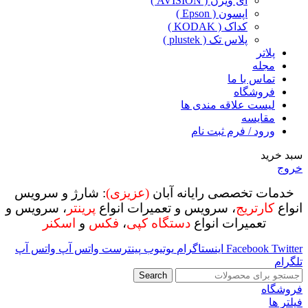
ای ویژن ( AVISION )
اپسون ( Epson )
کداک ( KODAK )
پلاس تک ( plustek )
پلاتر
مجله
تماس با ما
فروشگاه
لیست علاقه مندی ها
مقایسه
ورود / فرم ثبت نام
سبد خرید
خروج
خدمات تخصصی رایانه آبان
(عزیزی)
: شارژ و سرویس
انواع
کارتریج
، سرویس و تعمیرات انواع
پرینتر
، سرویس و
تعمیرات انواع
دستگاه کپی
،
فکس
و
اسکنر
Twitter
Facebook
اینستاگرام
یوتیوب
پینترست
واتس آپ
واتس آپ
تلگرام
Search
فروشگاه
فیلتر ها