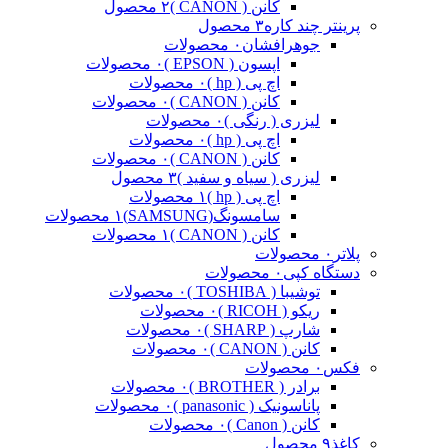
کانن ( CANON )
۲ محصول
پرینتر چند کاره
۳ محصول
جوهرافشان
۰ محصولات
اپسون ( EPSON )
۰ محصولات
اچ پی ( hp )
۰ محصولات
کانن ( CANON )
۰ محصولات
لیزری ( رنگی )
۰ محصولات
اچ پی ( hp )
۰ محصولات
کانن ( CANON )
۰ محصولات
لیزری ( سیاه و سفید )
۳ محصول
اچ پی ( hp )
۱ محصولات
سامسونگ(SAMSUNG)
۱ محصولات
کانن ( CANON )
۱ محصولات
پلاتر
۰ محصولات
دستگاه کپی
۰ محصولات
توشیبا ( TOSHIBA )
۰ محصولات
ریکو ( RICOH )
۰ محصولات
شارپ ( SHARP )
۰ محصولات
کانن ( CANON )
۰ محصولات
فکس
۰ محصولات
برادر ( BROTHER )
۰ محصولات
پاناسونیک ( panasonic )
۰ محصولات
کانن ( Canon )
۰ محصولات
کاغذ
۹ محصول