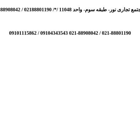
110 /*/ 02188801190 / 02188908042 / 09104343543 / 09101115862
021-88801190 / 021-88908042 09104343543 / 09101115862