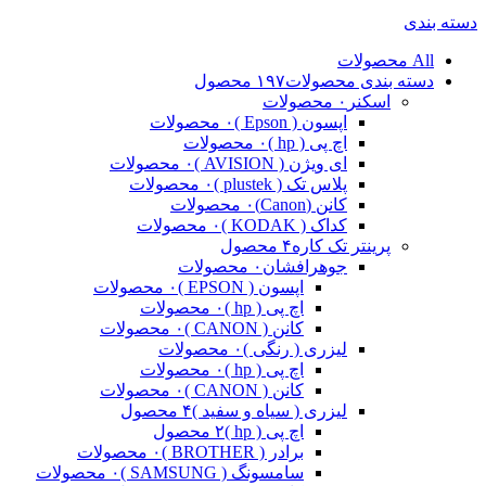
دسته بندی
All
محصولات
دسته بندی محصولات
۱۹۷ محصول
اسکنر
۰ محصولات
اپسون ( Epson )
۰ محصولات
اچ پی ( hp )
۰ محصولات
ای ویژن ( AVISION )
۰ محصولات
پلاس تک ( plustek )
۰ محصولات
کانن (Canon)
۰ محصولات
کداک ( KODAK )
۰ محصولات
پرینتر تک کاره
۴ محصول
جوهرافشان
۰ محصولات
اپسون ( EPSON )
۰ محصولات
اچ پی ( hp )
۰ محصولات
کانن ( CANON )
۰ محصولات
لیزری ( رنگی )
۰ محصولات
اچ پی ( hp )
۰ محصولات
کانن ( CANON )
۰ محصولات
لیزری ( سیاه و سفید )
۴ محصول
اچ پی ( hp )
۲ محصول
برادر ( BROTHER )
۰ محصولات
سامسونگ ( SAMSUNG )
۰ محصولات