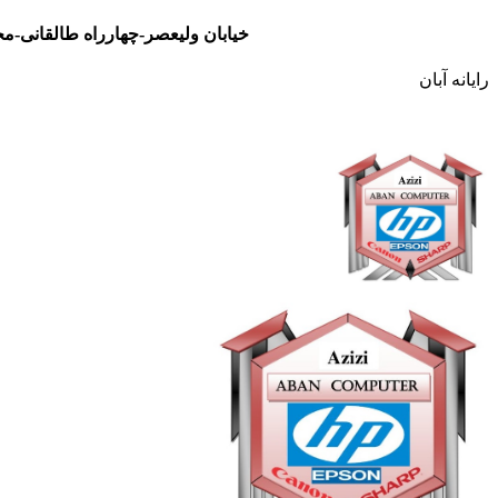
خیابان ولیعصر-چهارراه طالقانی-مجتمع تجاری نور- طبقه سوم- واحد 48
رایانه آبان