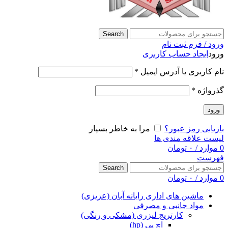
Search
ورود / فرم ثبت نام
ورود
ایجاد حساب کاربری
نام کاربری یا آدرس ایمیل
*
گذرواژه
*
ورود
بازیابی رمز عبور؟
مرا به خاطر بسپار
لیست علاقه مندی ها
0
موارد
/
۰
تومان
فهرست
Search
0
موارد
/
۰
تومان
ماشین های اداری رایانه آبان (عزیزی)
مواد جانبی و مصرفی
کارتریج لیزری (مشکی و رنگی)
اچ پی (hp)