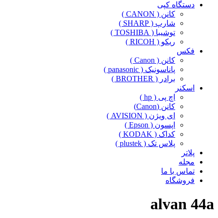
دستگاه کپی
کانن ( CANON )
شارپ ( SHARP )
توشیبا ( TOSHIBA )
ریکو ( RICOH )
فکس
کانن ( Canon )
پاناسونیک ( panasonic )
برادر ( BROTHER )
اسکنر
اچ پی ( hp )
کانن (Canon)
ای ویژن ( AVISION )
اپسون ( Epson )
کداک ( KODAK )
پلاس تک ( plustek )
پلاتر
مجله
تماس با ما
فروشگاه
alvan 44a