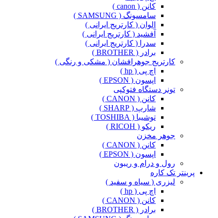
کانن ( canon )
سامسونگ ( SAMSUNG )
الوان ( کارتریج ایرانی )
آفشید ( کارتریج ایرانی )
سدرا ( کارتریج ایرانی )
برادر ( BROTHER )
کارتریج جوهرافشان ( مشکی و رنگی )
اچ پی ( hp )
اپسون ( EPSON )
تونر دستگاه فتوکپی
کانن ( CANON )
شارپ ( SHARP )
توشیبا ( TOSHIBA )
ریکو ( RICOH )
جوهر مخزن
کانن ( CANON )
اپسون ( EPSON )
رول و درام و ریبون
پرینتر تک کاره
لیزری ( سیاه و سفید )
اچ پی ( hp )
کانن ( CANON )
برادر ( BROTHER )