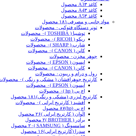
کاغذ A3
۳ محصول
کاغذ A4
۳ محصول
کاغذ A5
۳ محصول
مواد جانبی و مصرفی
۱۸۱ محصول
تونر دستگاه فتوکپی
۰ محصولات
توشیبا ( TOSHIBA )
۰ محصولات
ریکو ( RICOH )
۰ محصولات
شارپ ( SHARP )
۰ محصولات
کانن ( CANON )
۰ محصولات
جوهر مخزن
۰ محصولات
اپسون ( EPSON )
۰ محصولات
کانن ( CANON )
۰ محصولات
رول و درام و ریبون
۰ محصولات
کارتریج جوهرافشان ( مشکی و رنگی )
۰ محصولات
اپسون ( EPSON )
۰ محصولات
اچ پی ( hp )
۰ محصولات
کارتریج لیزری (مشکی و رنگی)
۱۸۱ محصول
آفشید ( کارتریج ایرانی )
۰ محصولات
اچ پی (hp)
۸۷ محصول
الوان ( کارتریج ایرانی )
۲۶ محصول
برادر ( BROTHER )
۲ محصول
سامسونگ ( SAMSUNG )
۲۰ محصول
سدرا (کارتریج ایرانی)
۱۶ محصول