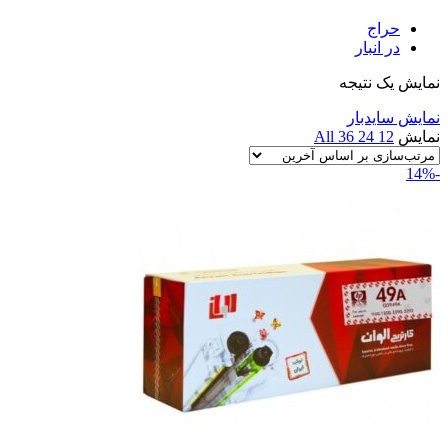
حراج
در انبار
نمایش یک نتیجه
نمایش سایدبار
نمایش
12
24
36
All
-14%