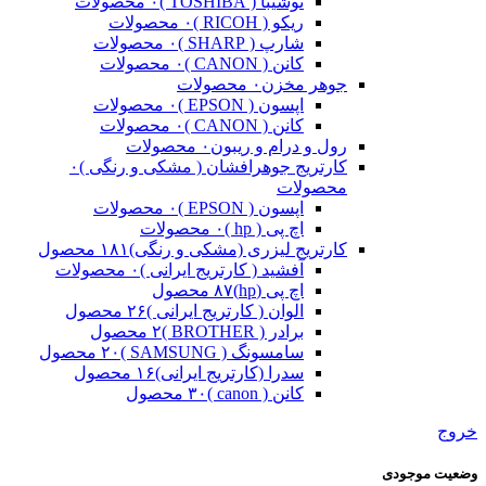
توشیبا ( TOSHIBA )
۰ محصولات
ریکو ( RICOH )
۰ محصولات
شارپ ( SHARP )
۰ محصولات
کانن ( CANON )
۰ محصولات
جوهر مخزن
۰ محصولات
اپسون ( EPSON )
۰ محصولات
کانن ( CANON )
۰ محصولات
رول و درام و ریبون
۰ محصولات
کارتریج جوهرافشان ( مشکی و رنگی )
۰
محصولات
اپسون ( EPSON )
۰ محصولات
اچ پی ( hp )
۰ محصولات
کارتریج لیزری (مشکی و رنگی)
۱۸۱ محصول
آفشید ( کارتریج ایرانی )
۰ محصولات
اچ پی (hp)
۸۷ محصول
الوان ( کارتریج ایرانی )
۲۶ محصول
برادر ( BROTHER )
۲ محصول
سامسونگ ( SAMSUNG )
۲۰ محصول
سدرا (کارتریج ایرانی)
۱۶ محصول
کانن ( canon )
۳۰ محصول
خروج
وضعیت موجودی