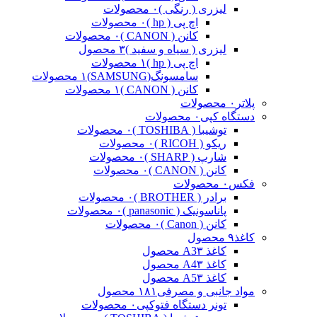
لیزری ( رنگی )
۰ محصولات
اچ پی ( hp )
۰ محصولات
کانن ( CANON )
۰ محصولات
لیزری ( سیاه و سفید )
۳ محصول
اچ پی ( hp )
۱ محصولات
سامسونگ(SAMSUNG)
۱ محصولات
کانن ( CANON )
۱ محصولات
پلاتر
۰ محصولات
دستگاه کپی
۰ محصولات
توشیبا ( TOSHIBA )
۰ محصولات
ریکو ( RICOH )
۰ محصولات
شارپ ( SHARP )
۰ محصولات
کانن ( CANON )
۰ محصولات
فکس
۰ محصولات
برادر ( BROTHER )
۰ محصولات
پاناسونیک ( panasonic )
۰ محصولات
کانن ( Canon )
۰ محصولات
کاغذ
۹ محصول
کاغذ A3
۳ محصول
کاغذ A4
۳ محصول
کاغذ A5
۳ محصول
مواد جانبی و مصرفی
۱۸۱ محصول
تونر دستگاه فتوکپی
۰ محصولات