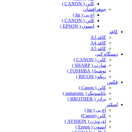
کانن ( CANON )
جوهرافشان
اچ پی ( hp )
کانن ( CANON )
اپسون ( EPSON )
کاغذ
کاغذ A3
کاغذ A4
کاغذ A5
دستگاه کپی
کانن ( CANON )
شارپ ( SHARP )
توشیبا ( TOSHIBA )
ریکو ( RICOH )
فکس
کانن ( Canon )
پاناسونیک ( panasonic )
برادر ( BROTHER )
اسکنر
اچ پی ( hp )
کانن (Canon)
ای ویژن ( AVISION )
اپسون ( Epson )