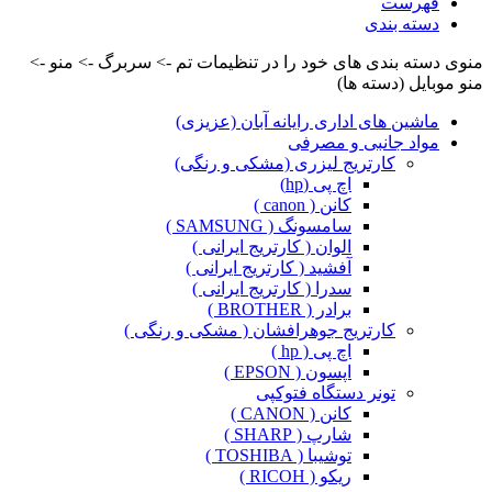
فهرست
دسته بندی
منوی دسته بندی های خود را در تنظیمات تم -> سربرگ -> منو ->
منو موبایل (دسته ها)
ماشین های اداری رایانه آبان (عزیزی)
مواد جانبی و مصرفی
کارتریج لیزری (مشکی و رنگی)
اچ پی (hp)
کانن ( canon )
سامسونگ ( SAMSUNG )
الوان ( کارتریج ایرانی )
آفشید ( کارتریج ایرانی )
سدرا ( کارتریج ایرانی )
برادر ( BROTHER )
کارتریج جوهرافشان ( مشکی و رنگی )
اچ پی ( hp )
اپسون ( EPSON )
تونر دستگاه فتوکپی
کانن ( CANON )
شارپ ( SHARP )
توشیبا ( TOSHIBA )
ریکو ( RICOH )