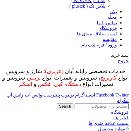
کداک ( KODAK )
پلاس تک ( plustek )
پلاتر
مجله
تماس با ما
فروشگاه
لیست علاقه مندی ها
مقایسه
ورود / فرم ثبت نام
سبد خرید
خروج
خدمات تخصصی رایانه آبان
(عزیزی)
: شارژ و سرویس
انواع
کارتریج
، سرویس و تعمیرات انواع
پرینتر
، سرویس و
تعمیرات انواع
دستگاه کپی
،
فکس
و
اسکنر
Twitter
Facebook
اینستاگرام
یوتیوب
پینترست
واتس آپ
واتس آپ
تلگرام
Search
فروشگاه
فیلتر ها
لیست علاقه مندی ها
0
موارد
محصول