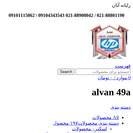
رایانه آبان
021-88801190 / 021-88908042 09104343543 / 09101115862
فهرست
Search
0
موارد
/
۰
تومان
alvan 49a
دسته بندی
All
محصولات
دسته بندی محصولات
۱۹۷ محصول
اسکنر
۰ محصولات