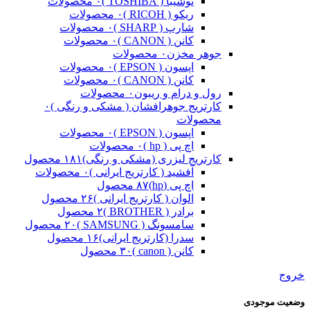
توشیبا ( TOSHIBA )
۰ محصولات
ریکو ( RICOH )
۰ محصولات
شارپ ( SHARP )
۰ محصولات
کانن ( CANON )
۰ محصولات
جوهر مخزن
۰ محصولات
اپسون ( EPSON )
۰ محصولات
کانن ( CANON )
۰ محصولات
رول و درام و ریبون
۰ محصولات
کارتریج جوهرافشان ( مشکی و رنگی )
۰
محصولات
اپسون ( EPSON )
۰ محصولات
اچ پی ( hp )
۰ محصولات
کارتریج لیزری (مشکی و رنگی)
۱۸۱ محصول
آفشید ( کارتریج ایرانی )
۰ محصولات
اچ پی (hp)
۸۷ محصول
الوان ( کارتریج ایرانی )
۲۶ محصول
برادر ( BROTHER )
۲ محصول
سامسونگ ( SAMSUNG )
۲۰ محصول
سدرا (کارتریج ایرانی)
۱۶ محصول
کانن ( canon )
۳۰ محصول
خروج
وضعیت موجودی