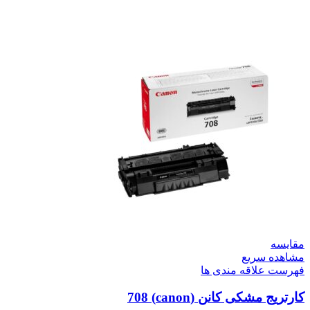
مقایسه
مشاهده سریع
فهرست علاقه مندی ها
کارتریج مشکی کانن (canon) 708