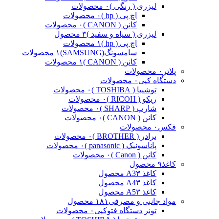
لیزری ( رنگی )
۰ محصولات
اچ پی ( hp )
۰ محصولات
کانن ( CANON )
۰ محصولات
لیزری ( سیاه و سفید )
۳ محصول
اچ پی ( hp )
۱ محصولات
سامسونگ(SAMSUNG)
۱ محصولات
کانن ( CANON )
۱ محصولات
پلاتر
۰ محصولات
دستگاه کپی
۰ محصولات
توشیبا ( TOSHIBA )
۰ محصولات
ریکو ( RICOH )
۰ محصولات
شارپ ( SHARP )
۰ محصولات
کانن ( CANON )
۰ محصولات
فکس
۰ محصولات
برادر ( BROTHER )
۰ محصولات
پاناسونیک ( panasonic )
۰ محصولات
کانن ( Canon )
۰ محصولات
کاغذ
۹ محصول
کاغذ A3
۳ محصول
کاغذ A4
۳ محصول
کاغذ A5
۳ محصول
مواد جانبی و مصرفی
۱۸۱ محصول
تونر دستگاه فتوکپی
۰ محصولات