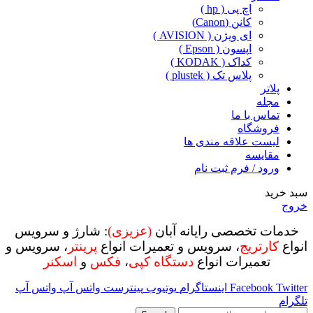
اچ پی ( hp )
کانن (Canon)
ای ویژن ( AVISION )
اپسون ( Epson )
کداک ( KODAK )
پلاس تک ( plustek )
پلاتر
مجله
تماس با ما
فروشگاه
لیست علاقه مندی ها
مقایسه
ورود / فرم ثبت نام
سبد خرید
خروج
خدمات تخصصی رایانه آبان
(عزیزی)
: شارژ و سرویس
انواع
کارتریج
، سرویس و تعمیرات انواع
پرینتر
، سرویس و
تعمیرات انواع
دستگاه کپی
،
فکس
و
اسکنر
Twitter
Facebook
اینستاگرام
یوتیوب
پینترست
واتس آپ
واتس آپ
تلگرام