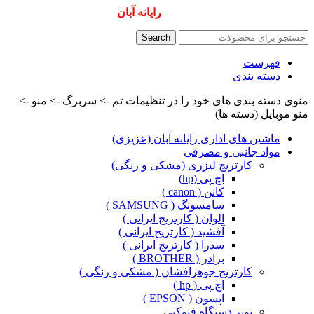
همیشه ارزانترینها و بهترینها را از
رایانه آبان
سفارش دهید
Search
فهرست
دسته بندی
منوی دسته بندی های خود را در تنظیمات تم -> سربرگ -> منو ->
منو موبایل (دسته ها)
ماشین های اداری رایانه آبان (عزیزی)
مواد جانبی و مصرفی
کارتریج لیزری (مشکی و رنگی)
اچ پی (hp)
کانن ( canon )
سامسونگ ( SAMSUNG )
الوان ( کارتریج ایرانی )
آفشید ( کارتریج ایرانی )
سدرا ( کارتریج ایرانی )
برادر ( BROTHER )
کارتریج جوهرافشان ( مشکی و رنگی )
اچ پی ( hp )
اپسون ( EPSON )
تونر دستگاه فتوکپی