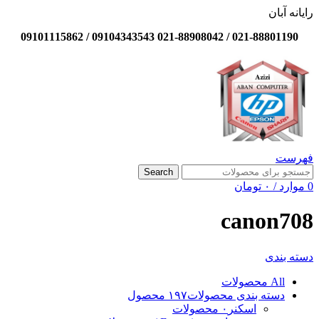
رایانه آبان
021-88801190 / 021-88908042 09104343543 / 09101115862
فهرست
Search
0
موارد
/
۰
تومان
canon708
دسته بندی
All
محصولات
دسته بندی محصولات
۱۹۷ محصول
اسکنر
۰ محصولات