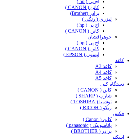
اچ پی ( hp )
کانن ( CANON )
برادر (Brother)
لیزری ( رنگی )
اچ پی ( hp )
کانن ( CANON )
جوهرافشان
اچ پی ( hp )
کانن ( CANON )
اپسون ( EPSON )
کاغذ
کاغذ A3
کاغذ A4
کاغذ A5
دستگاه کپی
کانن ( CANON )
شارپ ( SHARP )
توشیبا ( TOSHIBA )
ریکو ( RICOH )
فکس
کانن ( Canon )
پاناسونیک ( panasonic )
برادر ( BROTHER )
اسکنر