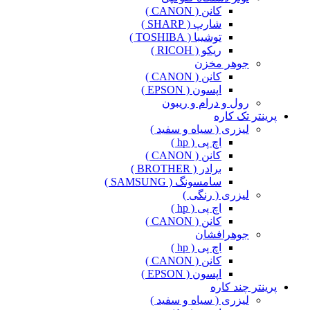
کانن ( CANON )
شارپ ( SHARP )
توشیبا ( TOSHIBA )
ریکو ( RICOH )
جوهر مخزن
کانن ( CANON )
اپسون ( EPSON )
رول و درام و ریبون
پرینتر تک کاره
لیزری ( سیاه و سفید )
اچ پی ( hp )
کانن ( CANON )
برادر ( BROTHER )
سامسونگ ( SAMSUNG )
لیزری ( رنگی )
اچ پی ( hp )
کانن ( CANON )
جوهرافشان
اچ پی ( hp )
کانن ( CANON )
اپسون ( EPSON )
پرینتر چند کاره
لیزری ( سیاه و سفید )