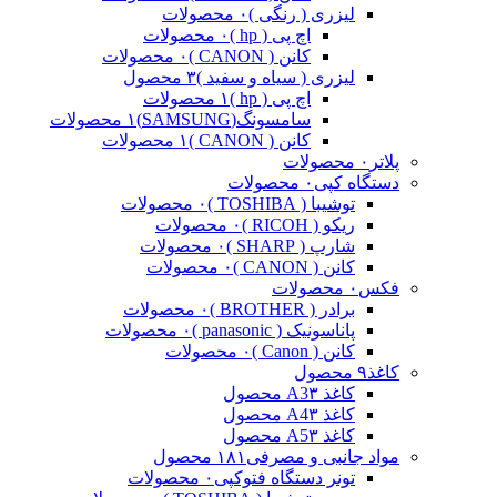
لیزری ( رنگی )
۰ محصولات
اچ پی ( hp )
۰ محصولات
کانن ( CANON )
۰ محصولات
لیزری ( سیاه و سفید )
۳ محصول
اچ پی ( hp )
۱ محصولات
سامسونگ(SAMSUNG)
۱ محصولات
کانن ( CANON )
۱ محصولات
پلاتر
۰ محصولات
دستگاه کپی
۰ محصولات
توشیبا ( TOSHIBA )
۰ محصولات
ریکو ( RICOH )
۰ محصولات
شارپ ( SHARP )
۰ محصولات
کانن ( CANON )
۰ محصولات
فکس
۰ محصولات
برادر ( BROTHER )
۰ محصولات
پاناسونیک ( panasonic )
۰ محصولات
کانن ( Canon )
۰ محصولات
کاغذ
۹ محصول
کاغذ A3
۳ محصول
کاغذ A4
۳ محصول
کاغذ A5
۳ محصول
مواد جانبی و مصرفی
۱۸۱ محصول
تونر دستگاه فتوکپی
۰ محصولات