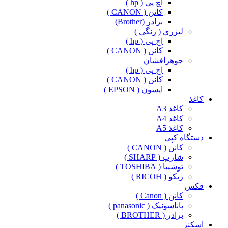
اچ پی ( hp )
کانن ( CANON )
برادر (Brother)
لیزری ( رنگی )
اچ پی ( hp )
کانن ( CANON )
جوهرافشان
اچ پی ( hp )
کانن ( CANON )
اپسون ( EPSON )
کاغذ
کاغذ A3
کاغذ A4
کاغذ A5
دستگاه کپی
کانن ( CANON )
شارپ ( SHARP )
توشیبا ( TOSHIBA )
ریکو ( RICOH )
فکس
کانن ( Canon )
پاناسونیک ( panasonic )
برادر ( BROTHER )
اسکنر