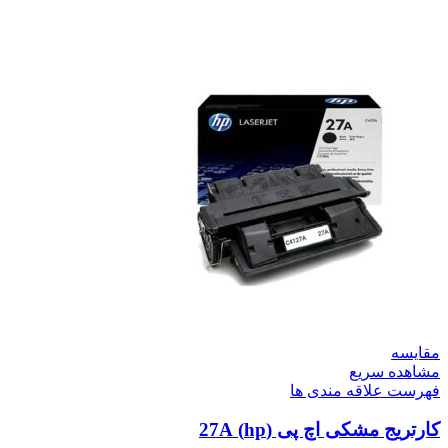
مقایسه
مشاهده سریع
فهرست علاقه مندی ها
کارتریج مشکی اچ پی (hp) 27A