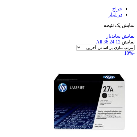
حراج
در انبار
نمایش یک نتیجه
نمایش سایدبار
نمایش
12
24
36
All
-10%