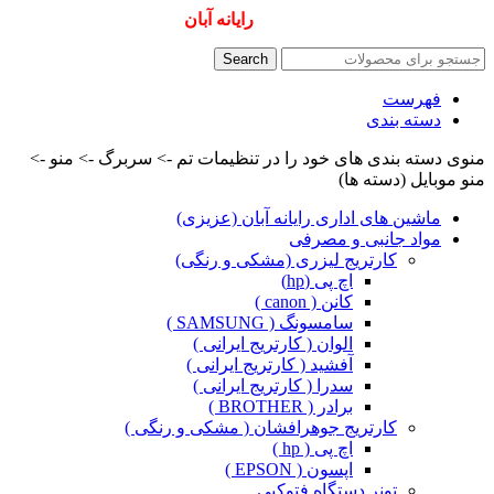
همیشه ارزانترینها و بهترینها را از
رایانه آبان
سفارش دهید
Search
فهرست
دسته بندی
منوی دسته بندی های خود را در تنظیمات تم -> سربرگ -> منو ->
منو موبایل (دسته ها)
ماشین های اداری رایانه آبان (عزیزی)
مواد جانبی و مصرفی
کارتریج لیزری (مشکی و رنگی)
اچ پی (hp)
کانن ( canon )
سامسونگ ( SAMSUNG )
الوان ( کارتریج ایرانی )
آفشید ( کارتریج ایرانی )
سدرا ( کارتریج ایرانی )
برادر ( BROTHER )
کارتریج جوهرافشان ( مشکی و رنگی )
اچ پی ( hp )
اپسون ( EPSON )
تونر دستگاه فتوکپی