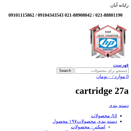
رایانه آبان
021-88801190 / 021-88908042 09104343543 / 09101115862
فهرست
Search
0
موارد
/
۰
تومان
cartridge 27a
دسته بندی
All
محصولات
دسته بندی محصولات
۱۹۷ محصول
اسکنر
۰ محصولات