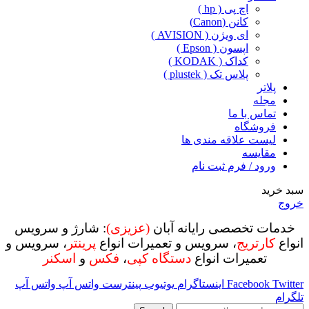
اچ پی ( hp )
کانن (Canon)
ای ویژن ( AVISION )
اپسون ( Epson )
کداک ( KODAK )
پلاس تک ( plustek )
پلاتر
مجله
تماس با ما
فروشگاه
لیست علاقه مندی ها
مقایسه
ورود / فرم ثبت نام
سبد خرید
خروج
خدمات تخصصی رایانه آبان
(عزیزی)
: شارژ و سرویس
انواع
کارتریج
، سرویس و تعمیرات انواع
پرینتر
، سرویس و
تعمیرات انواع
دستگاه کپی
،
فکس
و
اسکنر
Twitter
Facebook
اینستاگرام
یوتیوب
پینترست
واتس آپ
واتس آپ
تلگرام