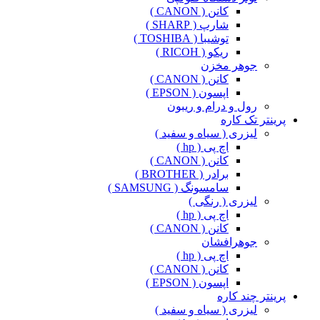
کانن ( CANON )
شارپ ( SHARP )
توشیبا ( TOSHIBA )
ریکو ( RICOH )
جوهر مخزن
کانن ( CANON )
اپسون ( EPSON )
رول و درام و ریبون
پرینتر تک کاره
لیزری ( سیاه و سفید )
اچ پی ( hp )
کانن ( CANON )
برادر ( BROTHER )
سامسونگ ( SAMSUNG )
لیزری ( رنگی )
اچ پی ( hp )
کانن ( CANON )
جوهرافشان
اچ پی ( hp )
کانن ( CANON )
اپسون ( EPSON )
پرینتر چند کاره
لیزری ( سیاه و سفید )