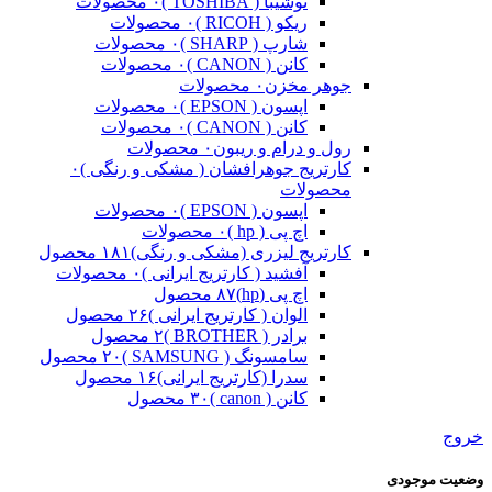
توشیبا ( TOSHIBA )
۰ محصولات
ریکو ( RICOH )
۰ محصولات
شارپ ( SHARP )
۰ محصولات
کانن ( CANON )
۰ محصولات
جوهر مخزن
۰ محصولات
اپسون ( EPSON )
۰ محصولات
کانن ( CANON )
۰ محصولات
رول و درام و ریبون
۰ محصولات
کارتریج جوهرافشان ( مشکی و رنگی )
۰
محصولات
اپسون ( EPSON )
۰ محصولات
اچ پی ( hp )
۰ محصولات
کارتریج لیزری (مشکی و رنگی)
۱۸۱ محصول
آفشید ( کارتریج ایرانی )
۰ محصولات
اچ پی (hp)
۸۷ محصول
الوان ( کارتریج ایرانی )
۲۶ محصول
برادر ( BROTHER )
۲ محصول
سامسونگ ( SAMSUNG )
۲۰ محصول
سدرا (کارتریج ایرانی)
۱۶ محصول
کانن ( canon )
۳۰ محصول
خروج
وضعیت موجودی