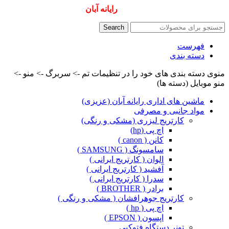
همیشه ارزانترینها و بهترینها را از
رایانه آبان
سفارش دهید
Search
فهرست
دسته بندی
منوی دسته بندی های خود را در تنظیمات تم -> سربرگ -> منو ->
منو موبایل (دسته ها)
ماشین های اداری رایانه آبان (عزیزی)
مواد جانبی و مصرفی
کارتریج لیزری (مشکی و رنگی)
اچ پی (hp)
کانن ( canon )
سامسونگ ( SAMSUNG )
الوان ( کارتریج ایرانی )
آفشید ( کارتریج ایرانی )
سدرا ( کارتریج ایرانی )
برادر ( BROTHER )
کارتریج جوهرافشان ( مشکی و رنگی )
اچ پی ( hp )
اپسون ( EPSON )
تونر دستگاه فتوکپی