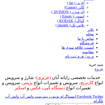
اچ پی ( hp )
کانن (Canon)
ای ویژن ( AVISION )
اپسون ( Epson )
کداک ( KODAK )
پلاس تک ( plustek )
پلاتر
مجله
تماس با ما
فروشگاه
لیست علاقه مندی ها
مقایسه
ورود / فرم ثبت نام
سبد خرید
خروج
خدمات تخصصی رایانه آبان
(عزیزی)
: شارژ و سرویس
انواع
کارتریج
، سرویس و تعمیرات انواع
پرینتر
، سرویس و
تعمیرات انواع
دستگاه کپی
،
فکس
و
اسکنر
Twitter
Facebook
اینستاگرام
یوتیوب
پینترست
واتس آپ
واتس آپ
تلگرام