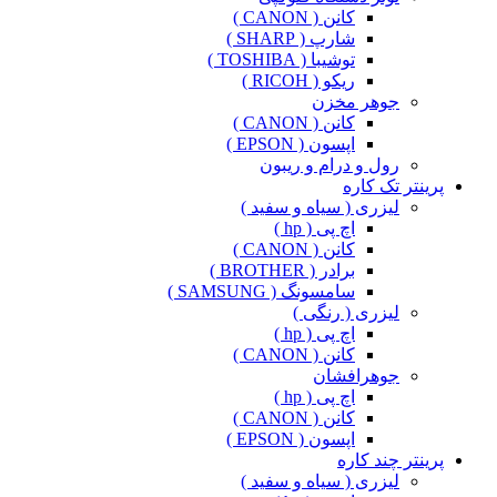
کانن ( CANON )
شارپ ( SHARP )
توشیبا ( TOSHIBA )
ریکو ( RICOH )
جوهر مخزن
کانن ( CANON )
اپسون ( EPSON )
رول و درام و ریبون
پرینتر تک کاره
لیزری ( سیاه و سفید )
اچ پی ( hp )
کانن ( CANON )
برادر ( BROTHER )
سامسونگ ( SAMSUNG )
لیزری ( رنگی )
اچ پی ( hp )
کانن ( CANON )
جوهرافشان
اچ پی ( hp )
کانن ( CANON )
اپسون ( EPSON )
پرینتر چند کاره
لیزری ( سیاه و سفید )