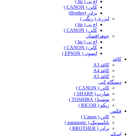
اچ پی ( hp )
کانن ( CANON )
برادر (Brother)
لیزری ( رنگی )
اچ پی ( hp )
کانن ( CANON )
جوهرافشان
اچ پی ( hp )
کانن ( CANON )
اپسون ( EPSON )
کاغذ
کاغذ A3
کاغذ A4
کاغذ A5
دستگاه کپی
کانن ( CANON )
شارپ ( SHARP )
توشیبا ( TOSHIBA )
ریکو ( RICOH )
فکس
کانن ( Canon )
پاناسونیک ( panasonic )
برادر ( BROTHER )
اسکنر