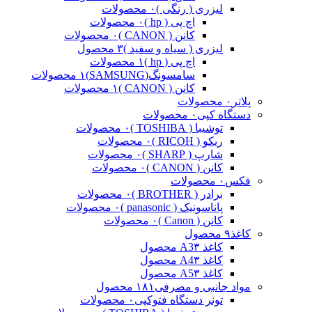
لیزری ( رنگی )
۰ محصولات
اچ پی ( hp )
۰ محصولات
کانن ( CANON )
۰ محصولات
لیزری ( سیاه و سفید )
۳ محصول
اچ پی ( hp )
۱ محصولات
سامسونگ(SAMSUNG)
۱ محصولات
کانن ( CANON )
۱ محصولات
پلاتر
۰ محصولات
دستگاه کپی
۰ محصولات
توشیبا ( TOSHIBA )
۰ محصولات
ریکو ( RICOH )
۰ محصولات
شارپ ( SHARP )
۰ محصولات
کانن ( CANON )
۰ محصولات
فکس
۰ محصولات
برادر ( BROTHER )
۰ محصولات
پاناسونیک ( panasonic )
۰ محصولات
کانن ( Canon )
۰ محصولات
کاغذ
۹ محصول
کاغذ A3
۳ محصول
کاغذ A4
۳ محصول
کاغذ A5
۳ محصول
مواد جانبی و مصرفی
۱۸۱ محصول
تونر دستگاه فتوکپی
۰ محصولات