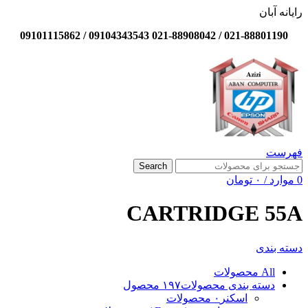
رایانه آبان
021-88801190 / 021-88908042 09104343543 / 09101115862
فهرست
Search
0
موارد
/
۰
تومان
CARTRIDGE 55A
دسته بندی
All
محصولات
دسته بندی محصولات
۱۹۷ محصول
اسکنر
۰ محصولات