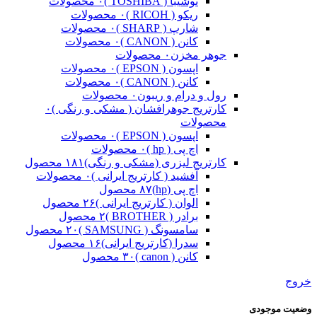
توشیبا ( TOSHIBA )
۰ محصولات
ریکو ( RICOH )
۰ محصولات
شارپ ( SHARP )
۰ محصولات
کانن ( CANON )
۰ محصولات
جوهر مخزن
۰ محصولات
اپسون ( EPSON )
۰ محصولات
کانن ( CANON )
۰ محصولات
رول و درام و ریبون
۰ محصولات
کارتریج جوهرافشان ( مشکی و رنگی )
۰
محصولات
اپسون ( EPSON )
۰ محصولات
اچ پی ( hp )
۰ محصولات
کارتریج لیزری (مشکی و رنگی)
۱۸۱ محصول
آفشید ( کارتریج ایرانی )
۰ محصولات
اچ پی (hp)
۸۷ محصول
الوان ( کارتریج ایرانی )
۲۶ محصول
برادر ( BROTHER )
۲ محصول
سامسونگ ( SAMSUNG )
۲۰ محصول
سدرا (کارتریج ایرانی)
۱۶ محصول
کانن ( canon )
۳۰ محصول
خروج
وضعیت موجودی