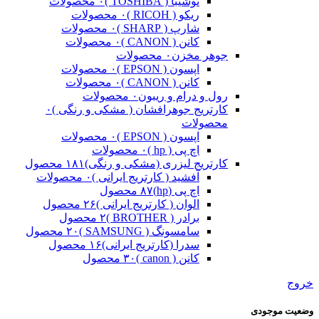
توشیبا ( TOSHIBA )
۰ محصولات
ریکو ( RICOH )
۰ محصولات
شارپ ( SHARP )
۰ محصولات
کانن ( CANON )
۰ محصولات
جوهر مخزن
۰ محصولات
اپسون ( EPSON )
۰ محصولات
کانن ( CANON )
۰ محصولات
رول و درام و ریبون
۰ محصولات
کارتریج جوهرافشان ( مشکی و رنگی )
۰
محصولات
اپسون ( EPSON )
۰ محصولات
اچ پی ( hp )
۰ محصولات
کارتریج لیزری (مشکی و رنگی)
۱۸۱ محصول
آفشید ( کارتریج ایرانی )
۰ محصولات
اچ پی (hp)
۸۷ محصول
الوان ( کارتریج ایرانی )
۲۶ محصول
برادر ( BROTHER )
۲ محصول
سامسونگ ( SAMSUNG )
۲۰ محصول
سدرا (کارتریج ایرانی)
۱۶ محصول
کانن ( canon )
۳۰ محصول
خروج
وضعیت موجودی