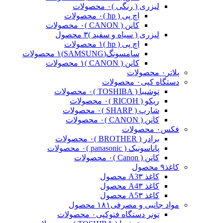
لیزری ( رنگی )
۰ محصولات
اچ پی ( hp )
۰ محصولات
کانن ( CANON )
۰ محصولات
لیزری ( سیاه و سفید )
۳ محصول
اچ پی ( hp )
۱ محصولات
سامسونگ(SAMSUNG)
۱ محصولات
کانن ( CANON )
۱ محصولات
پلاتر
۰ محصولات
دستگاه کپی
۰ محصولات
توشیبا ( TOSHIBA )
۰ محصولات
ریکو ( RICOH )
۰ محصولات
شارپ ( SHARP )
۰ محصولات
کانن ( CANON )
۰ محصولات
فکس
۰ محصولات
برادر ( BROTHER )
۰ محصولات
پاناسونیک ( panasonic )
۰ محصولات
کانن ( Canon )
۰ محصولات
کاغذ
۹ محصول
کاغذ A3
۳ محصول
کاغذ A4
۳ محصول
کاغذ A5
۳ محصول
مواد جانبی و مصرفی
۱۸۱ محصول
تونر دستگاه فتوکپی
۰ محصولات