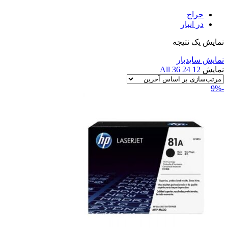
حراج
در انبار
نمایش یک نتیجه
نمایش سایدبار
نمایش
12
24
36
All
-9%