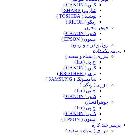
کانن ( CANON )
شارپ ( SHARP )
توشیبا ( TOSHIBA )
ریکو ( RICOH )
جوهر مخزن
کانن ( CANON )
اپسون ( EPSON )
رول و درام و ریبون
پرینتر تک کاره
لیزری ( سیاه و سفید )
اچ پی ( hp )
کانن ( CANON )
برادر ( BROTHER )
سامسونگ ( SAMSUNG )
لیزری ( رنگی )
اچ پی ( hp )
کانن ( CANON )
جوهرافشان
اچ پی ( hp )
کانن ( CANON )
اپسون ( EPSON )
پرینتر چند کاره
لیزری ( سیاه و سفید )