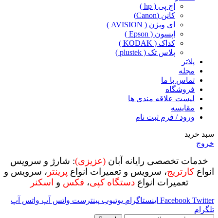
اچ پی ( hp )
کانن (Canon)
ای ویژن ( AVISION )
اپسون ( Epson )
کداک ( KODAK )
پلاس تک ( plustek )
پلاتر
مجله
تماس با ما
فروشگاه
لیست علاقه مندی ها
مقایسه
ورود / فرم ثبت نام
سبد خرید
خروج
خدمات تخصصی رایانه آبان
(عزیزی)
: شارژ و سرویس
انواع
کارتریج
، سرویس و تعمیرات انواع
پرینتر
، سرویس و
تعمیرات انواع
دستگاه کپی
،
فکس
و
اسکنر
Twitter
Facebook
اینستاگرام
یوتیوب
پینترست
واتس آپ
واتس آپ
تلگرام