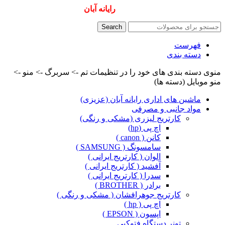
همیشه ارزانترینها و بهترینها را از
رایانه آبان
سفارش دهید
Search
فهرست
دسته بندی
منوی دسته بندی های خود را در تنظیمات تم -> سربرگ -> منو ->
منو موبایل (دسته ها)
ماشین های اداری رایانه آبان (عزیزی)
مواد جانبی و مصرفی
کارتریج لیزری (مشکی و رنگی)
اچ پی (hp)
کانن ( canon )
سامسونگ ( SAMSUNG )
الوان ( کارتریج ایرانی )
آفشید ( کارتریج ایرانی )
سدرا ( کارتریج ایرانی )
برادر ( BROTHER )
کارتریج جوهرافشان ( مشکی و رنگی )
اچ پی ( hp )
اپسون ( EPSON )
تونر دستگاه فتوکپی