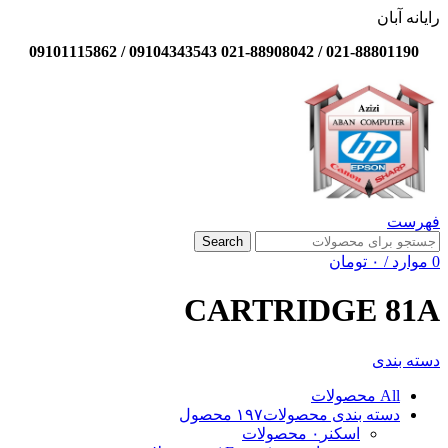
رایانه آبان
021-88801190 / 021-88908042 09104343543 / 09101115862
فهرست
Search
0
موارد
/
۰
تومان
CARTRIDGE 81A
دسته بندی
All
محصولات
دسته بندی محصولات
۱۹۷ محصول
اسکنر
۰ محصولات