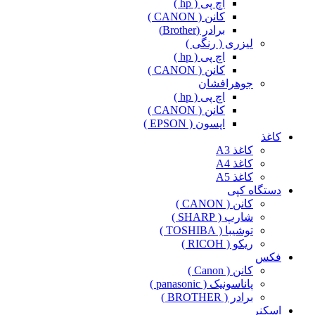
اچ پی ( hp )
کانن ( CANON )
برادر (Brother)
لیزری ( رنگی )
اچ پی ( hp )
کانن ( CANON )
جوهرافشان
اچ پی ( hp )
کانن ( CANON )
اپسون ( EPSON )
کاغذ
کاغذ A3
کاغذ A4
کاغذ A5
دستگاه کپی
کانن ( CANON )
شارپ ( SHARP )
توشیبا ( TOSHIBA )
ریکو ( RICOH )
فکس
کانن ( Canon )
پاناسونیک ( panasonic )
برادر ( BROTHER )
اسکنر