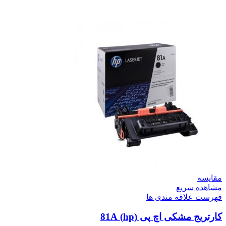
مقایسه
مشاهده سریع
فهرست علاقه مندی ها
کارتریج مشکی اچ پی (hp) 81A