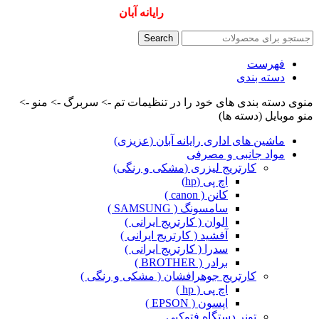
همیشه ارزانترینها و بهترینها را از
رایانه آبان
سفارش دهید
Search
فهرست
دسته بندی
منوی دسته بندی های خود را در تنظیمات تم -> سربرگ -> منو ->
منو موبایل (دسته ها)
ماشین های اداری رایانه آبان (عزیزی)
مواد جانبی و مصرفی
کارتریج لیزری (مشکی و رنگی)
اچ پی (hp)
کانن ( canon )
سامسونگ ( SAMSUNG )
الوان ( کارتریج ایرانی )
آفشید ( کارتریج ایرانی )
سدرا ( کارتریج ایرانی )
برادر ( BROTHER )
کارتریج جوهرافشان ( مشکی و رنگی )
اچ پی ( hp )
اپسون ( EPSON )
تونر دستگاه فتوکپی