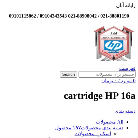
رایانه آبان
021-88801190 / 021-88908042 09104343543 / 09101115862
فهرست
Search
0
موارد
/
۰
تومان
cartridge HP 16a
دسته بندی
All
محصولات
دسته بندی محصولات
۱۹۷ محصول
اسکنر
۰ محصولات