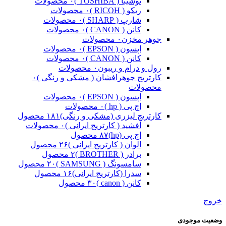
توشیبا ( TOSHIBA )
۰ محصولات
ریکو ( RICOH )
۰ محصولات
شارپ ( SHARP )
۰ محصولات
کانن ( CANON )
۰ محصولات
جوهر مخزن
۰ محصولات
اپسون ( EPSON )
۰ محصولات
کانن ( CANON )
۰ محصولات
رول و درام و ریبون
۰ محصولات
کارتریج جوهرافشان ( مشکی و رنگی )
۰
محصولات
اپسون ( EPSON )
۰ محصولات
اچ پی ( hp )
۰ محصولات
کارتریج لیزری (مشکی و رنگی)
۱۸۱ محصول
آفشید ( کارتریج ایرانی )
۰ محصولات
اچ پی (hp)
۸۷ محصول
الوان ( کارتریج ایرانی )
۲۶ محصول
برادر ( BROTHER )
۲ محصول
سامسونگ ( SAMSUNG )
۲۰ محصول
سدرا (کارتریج ایرانی)
۱۶ محصول
کانن ( canon )
۳۰ محصول
خروج
وضعیت موجودی