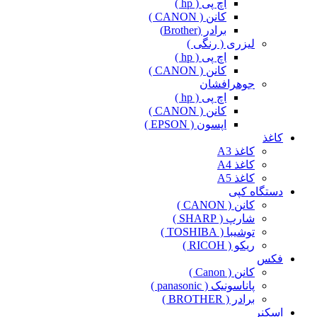
اچ پی ( hp )
کانن ( CANON )
برادر (Brother)
لیزری ( رنگی )
اچ پی ( hp )
کانن ( CANON )
جوهرافشان
اچ پی ( hp )
کانن ( CANON )
اپسون ( EPSON )
کاغذ
کاغذ A3
کاغذ A4
کاغذ A5
دستگاه کپی
کانن ( CANON )
شارپ ( SHARP )
توشیبا ( TOSHIBA )
ریکو ( RICOH )
فکس
کانن ( Canon )
پاناسونیک ( panasonic )
برادر ( BROTHER )
اسکنر