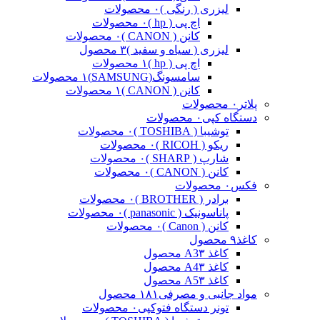
لیزری ( رنگی )
۰ محصولات
اچ پی ( hp )
۰ محصولات
کانن ( CANON )
۰ محصولات
لیزری ( سیاه و سفید )
۳ محصول
اچ پی ( hp )
۱ محصولات
سامسونگ(SAMSUNG)
۱ محصولات
کانن ( CANON )
۱ محصولات
پلاتر
۰ محصولات
دستگاه کپی
۰ محصولات
توشیبا ( TOSHIBA )
۰ محصولات
ریکو ( RICOH )
۰ محصولات
شارپ ( SHARP )
۰ محصولات
کانن ( CANON )
۰ محصولات
فکس
۰ محصولات
برادر ( BROTHER )
۰ محصولات
پاناسونیک ( panasonic )
۰ محصولات
کانن ( Canon )
۰ محصولات
کاغذ
۹ محصول
کاغذ A3
۳ محصول
کاغذ A4
۳ محصول
کاغذ A5
۳ محصول
مواد جانبی و مصرفی
۱۸۱ محصول
تونر دستگاه فتوکپی
۰ محصولات