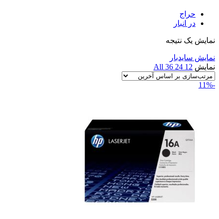
حراج
در انبار
نمایش یک نتیجه
نمایش سایدبار
نمایش
12
24
36
All
-11%