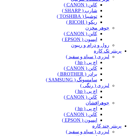
کانن ( CANON )
شارپ ( SHARP )
توشیبا ( TOSHIBA )
ریکو ( RICOH )
جوهر مخزن
کانن ( CANON )
اپسون ( EPSON )
رول و درام و ریبون
پرینتر تک کاره
لیزری ( سیاه و سفید )
اچ پی ( hp )
کانن ( CANON )
برادر ( BROTHER )
سامسونگ ( SAMSUNG )
لیزری ( رنگی )
اچ پی ( hp )
کانن ( CANON )
جوهرافشان
اچ پی ( hp )
کانن ( CANON )
اپسون ( EPSON )
پرینتر چند کاره
لیزری ( سیاه و سفید )