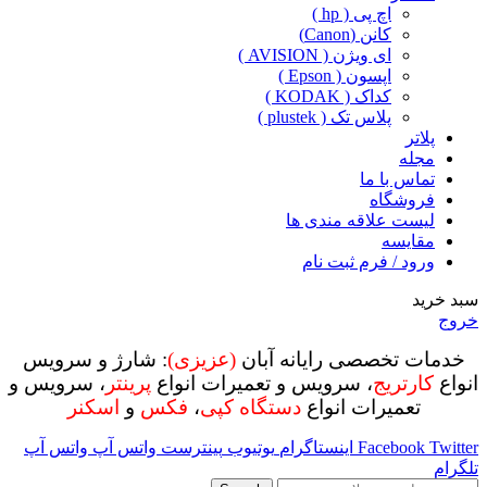
اچ پی ( hp )
کانن (Canon)
ای ویژن ( AVISION )
اپسون ( Epson )
کداک ( KODAK )
پلاس تک ( plustek )
پلاتر
مجله
تماس با ما
فروشگاه
لیست علاقه مندی ها
مقایسه
ورود / فرم ثبت نام
سبد خرید
خروج
خدمات تخصصی رایانه آبان
(عزیزی)
: شارژ و سرویس
انواع
کارتریج
، سرویس و تعمیرات انواع
پرینتر
، سرویس و
تعمیرات انواع
دستگاه کپی
،
فکس
و
اسکنر
Twitter
Facebook
اینستاگرام
یوتیوب
پینترست
واتس آپ
واتس آپ
تلگرام