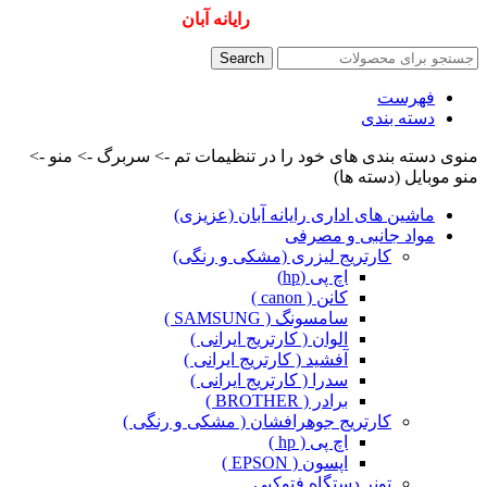
همیشه ارزانترینها و بهترینها را از
رایانه آبان
سفارش دهید
Search
فهرست
دسته بندی
منوی دسته بندی های خود را در تنظیمات تم -> سربرگ -> منو ->
منو موبایل (دسته ها)
ماشین های اداری رایانه آبان (عزیزی)
مواد جانبی و مصرفی
کارتریج لیزری (مشکی و رنگی)
اچ پی (hp)
کانن ( canon )
سامسونگ ( SAMSUNG )
الوان ( کارتریج ایرانی )
آفشید ( کارتریج ایرانی )
سدرا ( کارتریج ایرانی )
برادر ( BROTHER )
کارتریج جوهرافشان ( مشکی و رنگی )
اچ پی ( hp )
اپسون ( EPSON )
تونر دستگاه فتوکپی