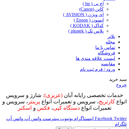
اچ پی ( hp )
کانن (Canon)
ای ویژن ( AVISION )
اپسون ( Epson )
کداک ( KODAK )
پلاس تک ( plustek )
پلاتر
مجله
تماس با ما
فروشگاه
لیست علاقه مندی ها
مقایسه
ورود / فرم ثبت نام
سبد خرید
خروج
خدمات تخصصی رایانه آبان
(عزیزی)
: شارژ و سرویس
انواع
کارتریج
، سرویس و تعمیرات انواع
پرینتر
، سرویس و
تعمیرات انواع
دستگاه کپی
،
فکس
و
اسکنر
Twitter
Facebook
اینستاگرام
یوتیوب
پینترست
واتس آپ
واتس آپ
تلگرام