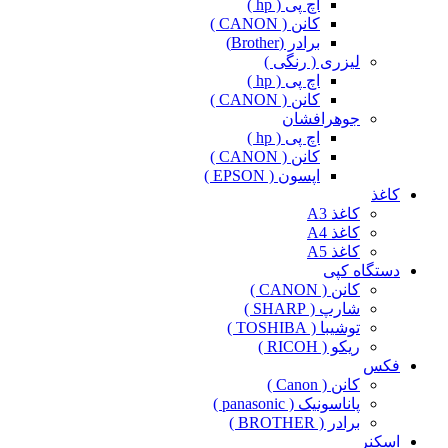
اچ پی ( hp )
کانن ( CANON )
برادر (Brother)
لیزری ( رنگی )
اچ پی ( hp )
کانن ( CANON )
جوهرافشان
اچ پی ( hp )
کانن ( CANON )
اپسون ( EPSON )
کاغذ
کاغذ A3
کاغذ A4
کاغذ A5
دستگاه کپی
کانن ( CANON )
شارپ ( SHARP )
توشیبا ( TOSHIBA )
ریکو ( RICOH )
فکس
کانن ( Canon )
پاناسونیک ( panasonic )
برادر ( BROTHER )
اسکنر