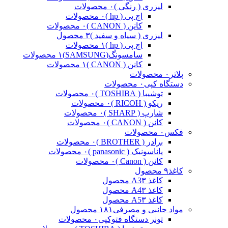
لیزری ( رنگی )
۰ محصولات
اچ پی ( hp )
۰ محصولات
کانن ( CANON )
۰ محصولات
لیزری ( سیاه و سفید )
۳ محصول
اچ پی ( hp )
۱ محصولات
سامسونگ(SAMSUNG)
۱ محصولات
کانن ( CANON )
۱ محصولات
پلاتر
۰ محصولات
دستگاه کپی
۰ محصولات
توشیبا ( TOSHIBA )
۰ محصولات
ریکو ( RICOH )
۰ محصولات
شارپ ( SHARP )
۰ محصولات
کانن ( CANON )
۰ محصولات
فکس
۰ محصولات
برادر ( BROTHER )
۰ محصولات
پاناسونیک ( panasonic )
۰ محصولات
کانن ( Canon )
۰ محصولات
کاغذ
۹ محصول
کاغذ A3
۳ محصول
کاغذ A4
۳ محصول
کاغذ A5
۳ محصول
مواد جانبی و مصرفی
۱۸۱ محصول
تونر دستگاه فتوکپی
۰ محصولات