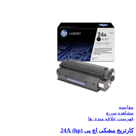
مقایسه
مشاهده سریع
فهرست علاقه مندی ها
کارتریج مشکی اچ پی (hp) 24A