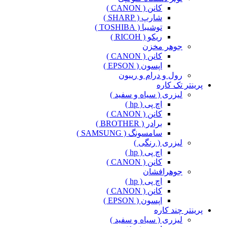
کانن ( CANON )
شارپ ( SHARP )
توشیبا ( TOSHIBA )
ریکو ( RICOH )
جوهر مخزن
کانن ( CANON )
اپسون ( EPSON )
رول و درام و ریبون
پرینتر تک کاره
لیزری ( سیاه و سفید )
اچ پی ( hp )
کانن ( CANON )
برادر ( BROTHER )
سامسونگ ( SAMSUNG )
لیزری ( رنگی )
اچ پی ( hp )
کانن ( CANON )
جوهرافشان
اچ پی ( hp )
کانن ( CANON )
اپسون ( EPSON )
پرینتر چند کاره
لیزری ( سیاه و سفید )