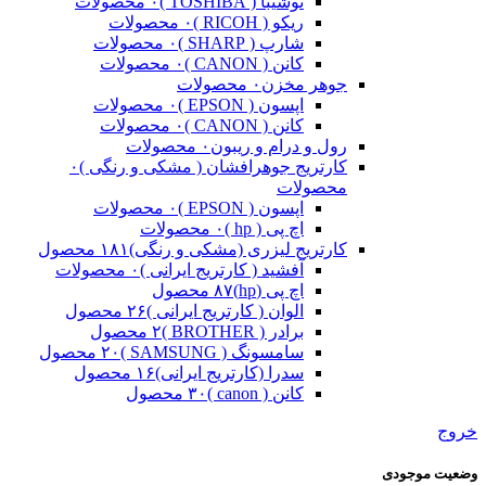
توشیبا ( TOSHIBA )
۰ محصولات
ریکو ( RICOH )
۰ محصولات
شارپ ( SHARP )
۰ محصولات
کانن ( CANON )
۰ محصولات
جوهر مخزن
۰ محصولات
اپسون ( EPSON )
۰ محصولات
کانن ( CANON )
۰ محصولات
رول و درام و ریبون
۰ محصولات
کارتریج جوهرافشان ( مشکی و رنگی )
۰
محصولات
اپسون ( EPSON )
۰ محصولات
اچ پی ( hp )
۰ محصولات
کارتریج لیزری (مشکی و رنگی)
۱۸۱ محصول
آفشید ( کارتریج ایرانی )
۰ محصولات
اچ پی (hp)
۸۷ محصول
الوان ( کارتریج ایرانی )
۲۶ محصول
برادر ( BROTHER )
۲ محصول
سامسونگ ( SAMSUNG )
۲۰ محصول
سدرا (کارتریج ایرانی)
۱۶ محصول
کانن ( canon )
۳۰ محصول
خروج
وضعیت موجودی