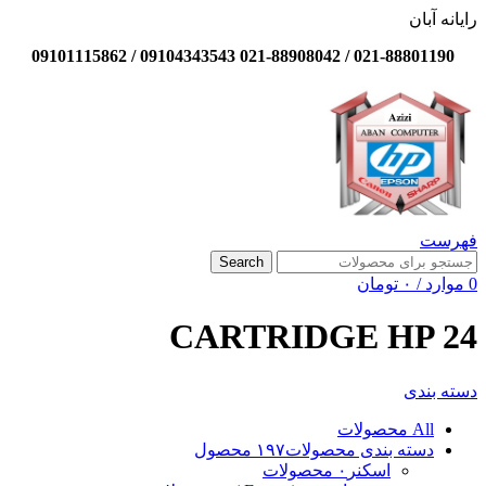
رایانه آبان
021-88801190 / 021-88908042 09104343543 / 09101115862
فهرست
Search
0
موارد
/
۰
تومان
CARTRIDGE HP 24
دسته بندی
All
محصولات
دسته بندی محصولات
۱۹۷ محصول
اسکنر
۰ محصولات