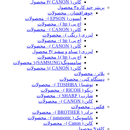
کانن ( CANON )
۲ محصول
پرینتر چند کاره
۳ محصول
جوهرافشان
۰ محصولات
اپسون ( EPSON )
۰ محصولات
اچ پی ( hp )
۰ محصولات
کانن ( CANON )
۰ محصولات
لیزری ( رنگی )
۰ محصولات
اچ پی ( hp )
۰ محصولات
کانن ( CANON )
۰ محصولات
لیزری ( سیاه و سفید )
۳ محصول
اچ پی ( hp )
۱ محصولات
سامسونگ(SAMSUNG)
۱ محصولات
کانن ( CANON )
۱ محصولات
پلاتر
۰ محصولات
دستگاه کپی
۰ محصولات
توشیبا ( TOSHIBA )
۰ محصولات
ریکو ( RICOH )
۰ محصولات
شارپ ( SHARP )
۰ محصولات
کانن ( CANON )
۰ محصولات
فکس
۰ محصولات
برادر ( BROTHER )
۰ محصولات
پاناسونیک ( panasonic )
۰ محصولات
کانن ( Canon )
۰ محصولات
کاغذ
۹ محصول