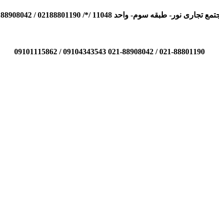
110 /*/ 02188801190 / 02188908042 / 09104343543 / 09101115862
021-88801190 / 021-88908042 09104343543 / 09101115862