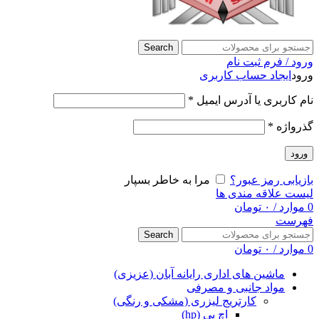
Search
ورود / فرم ثبت نام
ورود
ایجاد حساب کاربری
نام کاربری یا آدرس ایمیل
*
گذرواژه
*
ورود
بازیابی رمز عبور؟
مرا به خاطر بسپار
لیست علاقه مندی ها
0
موارد
/
۰
تومان
فهرست
Search
0
موارد
/
۰
تومان
ماشین های اداری رایانه آبان (عزیزی)
مواد جانبی و مصرفی
کارتریج لیزری (مشکی و رنگی)
اچ پی (hp)