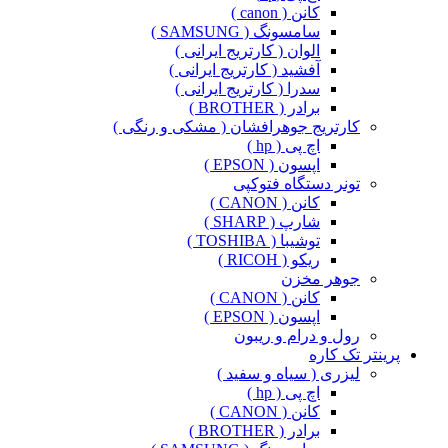
کانن ( canon )
سامسونگ ( SAMSUNG )
الوان ( کارتریج ایرانی )
آفشید ( کارتریج ایرانی )
سدرا ( کارتریج ایرانی )
برادر ( BROTHER )
کارتریج جوهرافشان ( مشکی و رنگی )
اچ پی ( hp )
اپسون ( EPSON )
تونر دستگاه فتوکپی
کانن ( CANON )
شارپ ( SHARP )
توشیبا ( TOSHIBA )
ریکو ( RICOH )
جوهر مخزن
کانن ( CANON )
اپسون ( EPSON )
رول و درام و ریبون
پرینتر تک کاره
لیزری ( سیاه و سفید )
اچ پی ( hp )
کانن ( CANON )
برادر ( BROTHER )