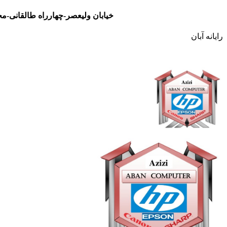
خیابان ولیعصر-چهارراه طالقانی-مجتمع تجاری نور- طبقه سوم- واحد 48
رایانه آبان