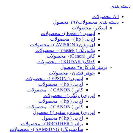
دسته بندی
All
محصولات
دسته بندی محصولات
۱۹۷ محصول
اسکنر
۰ محصولات
اپسون ( Epson )
۰ محصولات
اچ پی ( hp )
۰ محصولات
ای ویژن ( AVISION )
۰ محصولات
پلاس تک ( plustek )
۰ محصولات
کانن (Canon)
۰ محصولات
کداک ( KODAK )
۰ محصولات
پرینتر تک کاره
۴ محصول
جوهرافشان
۰ محصولات
اپسون ( EPSON )
۰ محصولات
اچ پی ( hp )
۰ محصولات
کانن ( CANON )
۰ محصولات
لیزری ( رنگی )
۰ محصولات
اچ پی ( hp )
۰ محصولات
کانن ( CANON )
۰ محصولات
لیزری ( سیاه و سفید )
۴ محصول
اچ پی ( hp )
۲ محصول
برادر ( BROTHER )
۰ محصولات
سامسونگ ( SAMSUNG )
۰ محصولات