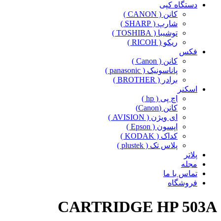
دستگاه کپی
کانن ( CANON )
شارپ ( SHARP )
توشیبا ( TOSHIBA )
ریکو ( RICOH )
فکس
کانن ( Canon )
پاناسونیک ( panasonic )
برادر ( BROTHER )
اسکنر
اچ پی ( hp )
کانن (Canon)
ای ویژن ( AVISION )
اپسون ( Epson )
کداک ( KODAK )
پلاس تک ( plustek )
پلاتر
مجله
تماس با ما
فروشگاه
CARTRIDGE HP 503A