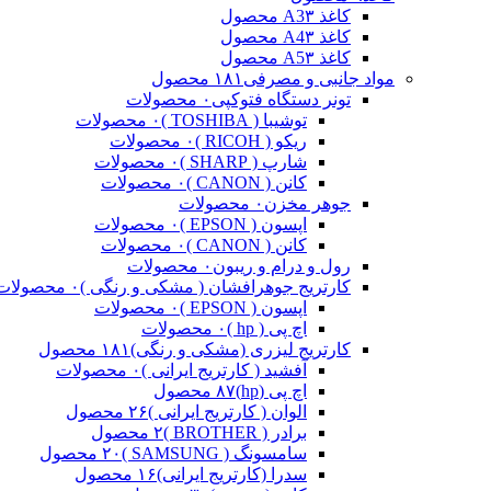
کاغذ A3
۳ محصول
کاغذ A4
۳ محصول
کاغذ A5
۳ محصول
مواد جانبی و مصرفی
۱۸۱ محصول
تونر دستگاه فتوکپی
۰ محصولات
توشیبا ( TOSHIBA )
۰ محصولات
ریکو ( RICOH )
۰ محصولات
شارپ ( SHARP )
۰ محصولات
کانن ( CANON )
۰ محصولات
جوهر مخزن
۰ محصولات
اپسون ( EPSON )
۰ محصولات
کانن ( CANON )
۰ محصولات
رول و درام و ریبون
۰ محصولات
کارتریج جوهرافشان ( مشکی و رنگی )
۰ محصولات
اپسون ( EPSON )
۰ محصولات
اچ پی ( hp )
۰ محصولات
کارتریج لیزری (مشکی و رنگی)
۱۸۱ محصول
آفشید ( کارتریج ایرانی )
۰ محصولات
اچ پی (hp)
۸۷ محصول
الوان ( کارتریج ایرانی )
۲۶ محصول
برادر ( BROTHER )
۲ محصول
سامسونگ ( SAMSUNG )
۲۰ محصول
سدرا (کارتریج ایرانی)
۱۶ محصول