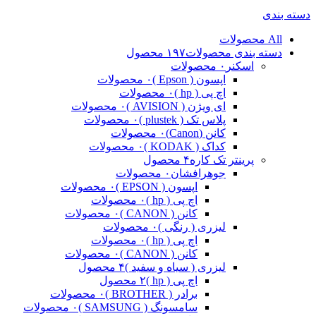
دسته بندی
All
محصولات
دسته بندی محصولات
۱۹۷ محصول
اسکنر
۰ محصولات
اپسون ( Epson )
۰ محصولات
اچ پی ( hp )
۰ محصولات
ای ویژن ( AVISION )
۰ محصولات
پلاس تک ( plustek )
۰ محصولات
کانن (Canon)
۰ محصولات
کداک ( KODAK )
۰ محصولات
پرینتر تک کاره
۴ محصول
جوهرافشان
۰ محصولات
اپسون ( EPSON )
۰ محصولات
اچ پی ( hp )
۰ محصولات
کانن ( CANON )
۰ محصولات
لیزری ( رنگی )
۰ محصولات
اچ پی ( hp )
۰ محصولات
کانن ( CANON )
۰ محصولات
لیزری ( سیاه و سفید )
۴ محصول
اچ پی ( hp )
۲ محصول
برادر ( BROTHER )
۰ محصولات
سامسونگ ( SAMSUNG )
۰ محصولات