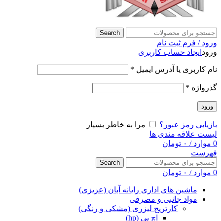
Search
ورود / فرم ثبت نام
ورود
ایجاد حساب کاربری
نام کاربری یا آدرس ایمیل
*
گذرواژه
*
ورود
بازیابی رمز عبور؟
مرا به خاطر بسپار
لیست علاقه مندی ها
0
موارد
/
۰
تومان
فهرست
Search
0
موارد
/
۰
تومان
ماشین های اداری رایانه آبان (عزیزی)
مواد جانبی و مصرفی
کارتریج لیزری (مشکی و رنگی)
اچ پی (hp)