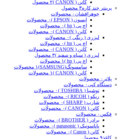
کانن ( CANON )
۲ محصول
پرینتر چند کاره
۳ محصول
جوهرافشان
۰ محصولات
اپسون ( EPSON )
۰ محصولات
اچ پی ( hp )
۰ محصولات
کانن ( CANON )
۰ محصولات
لیزری ( رنگی )
۰ محصولات
اچ پی ( hp )
۰ محصولات
کانن ( CANON )
۰ محصولات
لیزری ( سیاه و سفید )
۳ محصول
اچ پی ( hp )
۱ محصولات
سامسونگ(SAMSUNG)
۱ محصولات
کانن ( CANON )
۱ محصولات
پلاتر
۰ محصولات
دستگاه کپی
۰ محصولات
توشیبا ( TOSHIBA )
۰ محصولات
ریکو ( RICOH )
۰ محصولات
شارپ ( SHARP )
۰ محصولات
کانن ( CANON )
۰ محصولات
فکس
۰ محصولات
برادر ( BROTHER )
۰ محصولات
پاناسونیک ( panasonic )
۰ محصولات
کانن ( Canon )
۰ محصولات
کاغذ
۹ محصول