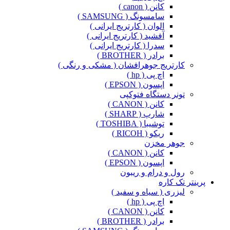
کانن ( canon )
سامسونگ ( SAMSUNG )
الوان ( کارتریج ایرانی )
آفشید ( کارتریج ایرانی )
سدرا ( کارتریج ایرانی )
برادر ( BROTHER )
کارتریج جوهرافشان ( مشکی و رنگی )
اچ پی ( hp )
اپسون ( EPSON )
تونر دستگاه فتوکپی
کانن ( CANON )
شارپ ( SHARP )
توشیبا ( TOSHIBA )
ریکو ( RICOH )
جوهر مخزن
کانن ( CANON )
اپسون ( EPSON )
رول و درام و ریبون
پرینتر تک کاره
لیزری ( سیاه و سفید )
اچ پی ( hp )
کانن ( CANON )
برادر ( BROTHER )