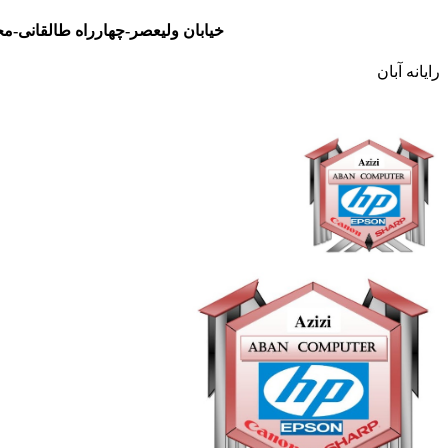
خیابان ولیعصر-چهارراه طالقانی-مجتمع تجاری نور- طبقه سوم- واحد 48
رایانه آبان