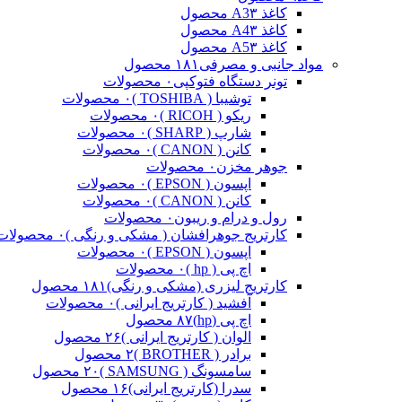
کاغذ A3
۳ محصول
کاغذ A4
۳ محصول
کاغذ A5
۳ محصول
مواد جانبی و مصرفی
۱۸۱ محصول
تونر دستگاه فتوکپی
۰ محصولات
توشیبا ( TOSHIBA )
۰ محصولات
ریکو ( RICOH )
۰ محصولات
شارپ ( SHARP )
۰ محصولات
کانن ( CANON )
۰ محصولات
جوهر مخزن
۰ محصولات
اپسون ( EPSON )
۰ محصولات
کانن ( CANON )
۰ محصولات
رول و درام و ریبون
۰ محصولات
کارتریج جوهرافشان ( مشکی و رنگی )
۰ محصولات
اپسون ( EPSON )
۰ محصولات
اچ پی ( hp )
۰ محصولات
کارتریج لیزری (مشکی و رنگی)
۱۸۱ محصول
آفشید ( کارتریج ایرانی )
۰ محصولات
اچ پی (hp)
۸۷ محصول
الوان ( کارتریج ایرانی )
۲۶ محصول
برادر ( BROTHER )
۲ محصول
سامسونگ ( SAMSUNG )
۲۰ محصول
سدرا (کارتریج ایرانی)
۱۶ محصول