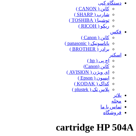
دستگاه کپی
کانن ( CANON )
شارپ ( SHARP )
توشیبا ( TOSHIBA )
ریکو ( RICOH )
فکس
کانن ( Canon )
پاناسونیک ( panasonic )
برادر ( BROTHER )
اسکنر
اچ پی ( hp )
کانن (Canon)
ای ویژن ( AVISION )
اپسون ( Epson )
کداک ( KODAK )
پلاس تک ( plustek )
پلاتر
مجله
تماس با ما
فروشگاه
cartridge HP 504A