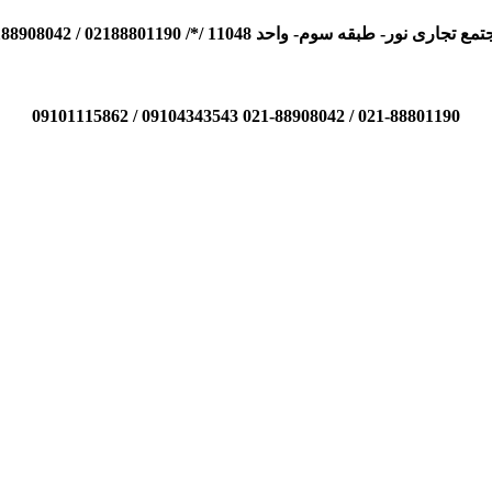
110 /*/ 02188801190 / 02188908042 / 09104343543 / 09101115862
021-88801190 / 021-88908042 09104343543 / 09101115862