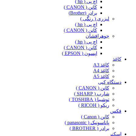
اچ پی ( hp )
کانن ( CANON )
برادر (Brother)
لیزری ( رنگی )
اچ پی ( hp )
کانن ( CANON )
جوهرافشان
اچ پی ( hp )
کانن ( CANON )
اپسون ( EPSON )
کاغذ
کاغذ A3
کاغذ A4
کاغذ A5
دستگاه کپی
کانن ( CANON )
شارپ ( SHARP )
توشیبا ( TOSHIBA )
ریکو ( RICOH )
فکس
کانن ( Canon )
پاناسونیک ( panasonic )
برادر ( BROTHER )
اسکنر