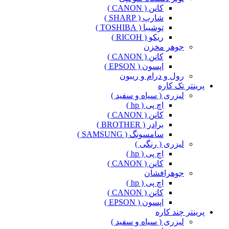
کانن ( CANON )
شارپ ( SHARP )
توشیبا ( TOSHIBA )
ریکو ( RICOH )
جوهر مخزن
کانن ( CANON )
اپسون ( EPSON )
رول و درام و ریبون
پرینتر تک کاره
لیزری ( سیاه و سفید )
اچ پی ( hp )
کانن ( CANON )
برادر ( BROTHER )
سامسونگ ( SAMSUNG )
لیزری ( رنگی )
اچ پی ( hp )
کانن ( CANON )
جوهرافشان
اچ پی ( hp )
کانن ( CANON )
اپسون ( EPSON )
پرینتر چند کاره
لیزری ( سیاه و سفید )