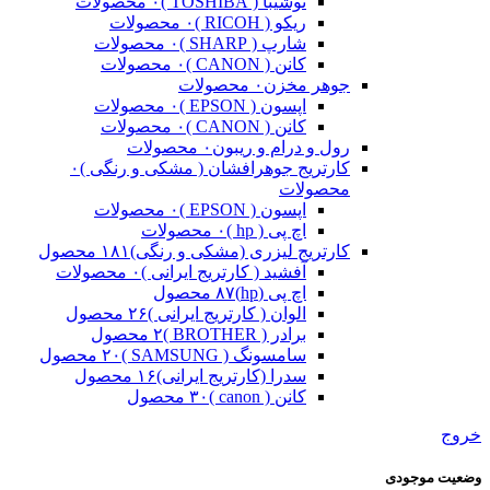
توشیبا ( TOSHIBA )
۰ محصولات
ریکو ( RICOH )
۰ محصولات
شارپ ( SHARP )
۰ محصولات
کانن ( CANON )
۰ محصولات
جوهر مخزن
۰ محصولات
اپسون ( EPSON )
۰ محصولات
کانن ( CANON )
۰ محصولات
رول و درام و ریبون
۰ محصولات
کارتریج جوهرافشان ( مشکی و رنگی )
۰
محصولات
اپسون ( EPSON )
۰ محصولات
اچ پی ( hp )
۰ محصولات
کارتریج لیزری (مشکی و رنگی)
۱۸۱ محصول
آفشید ( کارتریج ایرانی )
۰ محصولات
اچ پی (hp)
۸۷ محصول
الوان ( کارتریج ایرانی )
۲۶ محصول
برادر ( BROTHER )
۲ محصول
سامسونگ ( SAMSUNG )
۲۰ محصول
سدرا (کارتریج ایرانی)
۱۶ محصول
کانن ( canon )
۳۰ محصول
خروج
وضعیت موجودی