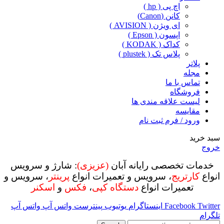
اچ پی ( hp )
کانن (Canon)
ای ویژن ( AVISION )
اپسون ( Epson )
کداک ( KODAK )
پلاس تک ( plustek )
پلاتر
مجله
تماس با ما
فروشگاه
لیست علاقه مندی ها
مقایسه
ورود / فرم ثبت نام
سبد خرید
خروج
خدمات تخصصی رایانه آبان
(عزیزی)
: شارژ و سرویس
انواع
کارتریج
، سرویس و تعمیرات انواع
پرینتر
، سرویس و
تعمیرات انواع
دستگاه کپی
،
فکس
و
اسکنر
Twitter
Facebook
اینستاگرام
یوتیوب
پینترست
واتس آپ
واتس آپ
تلگرام