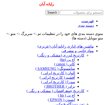
همیشه ارزانترینها و بهترینها را از
رایانه آبان
سفارش دهید
Search
فهرست
دسته بندی
منوی دسته بندی های خود را در تنظیمات تم -> سربرگ -> منو ->
منو موبایل (دسته ها)
ماشین های اداری رایانه آبان (عزیزی)
مواد جانبی و مصرفی
کارتریج لیزری (مشکی و رنگی)
اچ پی (hp)
کانن ( canon )
سامسونگ ( SAMSUNG )
الوان ( کارتریج ایرانی )
آفشید ( کارتریج ایرانی )
سدرا ( کارتریج ایرانی )
برادر ( BROTHER )
کارتریج جوهرافشان ( مشکی و رنگی )
اچ پی ( hp )
اپسون ( EPSON )
تونر دستگاه فتوکپی