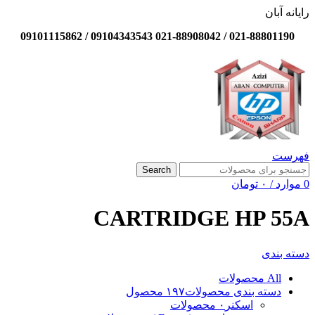
رایانه آبان
021-88801190 / 021-88908042 09104343543 / 09101115862
فهرست
Search
0
موارد
/
۰
تومان
CARTRIDGE HP 55A
دسته بندی
All
محصولات
دسته بندی محصولات
۱۹۷ محصول
اسکنر
۰ محصولات