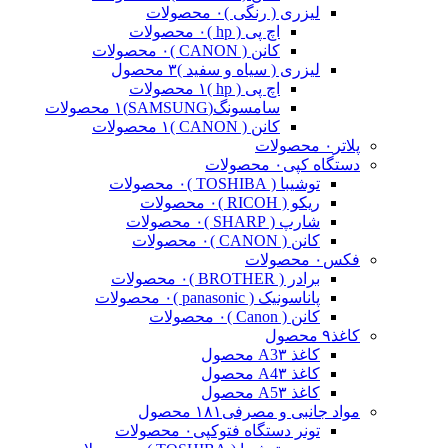
لیزری ( رنگی )
۰ محصولات
اچ پی ( hp )
۰ محصولات
کانن ( CANON )
۰ محصولات
لیزری ( سیاه و سفید )
۳ محصول
اچ پی ( hp )
۱ محصولات
سامسونگ(SAMSUNG)
۱ محصولات
کانن ( CANON )
۱ محصولات
پلاتر
۰ محصولات
دستگاه کپی
۰ محصولات
توشیبا ( TOSHIBA )
۰ محصولات
ریکو ( RICOH )
۰ محصولات
شارپ ( SHARP )
۰ محصولات
کانن ( CANON )
۰ محصولات
فکس
۰ محصولات
برادر ( BROTHER )
۰ محصولات
پاناسونیک ( panasonic )
۰ محصولات
کانن ( Canon )
۰ محصولات
کاغذ
۹ محصول
کاغذ A3
۳ محصول
کاغذ A4
۳ محصول
کاغذ A5
۳ محصول
مواد جانبی و مصرفی
۱۸۱ محصول
تونر دستگاه فتوکپی
۰ محصولات