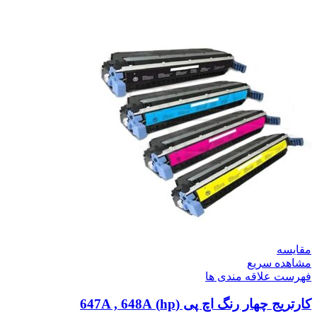
مقایسه
مشاهده سریع
فهرست علاقه مندی ها
کارتریج چهار رنگ اچ پی (hp) 647A , 648A