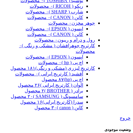
توشیبا ( TOSHIBA )
۰ محصولات
ریکو ( RICOH )
۰ محصولات
شارپ ( SHARP )
۰ محصولات
کانن ( CANON )
۰ محصولات
جوهر مخزن
۰ محصولات
اپسون ( EPSON )
۰ محصولات
کانن ( CANON )
۰ محصولات
رول و درام و ریبون
۰ محصولات
کارتریج جوهرافشان ( مشکی و رنگی )
۰
محصولات
اپسون ( EPSON )
۰ محصولات
اچ پی ( hp )
۰ محصولات
کارتریج لیزری (مشکی و رنگی)
۱۸۱ محصول
آفشید ( کارتریج ایرانی )
۰ محصولات
اچ پی (hp)
۸۷ محصول
الوان ( کارتریج ایرانی )
۲۶ محصول
برادر ( BROTHER )
۲ محصول
سامسونگ ( SAMSUNG )
۲۰ محصول
سدرا (کارتریج ایرانی)
۱۶ محصول
کانن ( canon )
۳۰ محصول
خروج
وضعیت موجودی