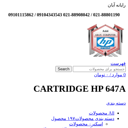
رایانه آبان
021-88801190 / 021-88908042 09104343543 / 09101115862
فهرست
Search
0
موارد
/
۰
تومان
CARTRIDGE HP 647A
دسته بندی
All
محصولات
دسته بندی محصولات
۱۹۷ محصول
اسکنر
۰ محصولات