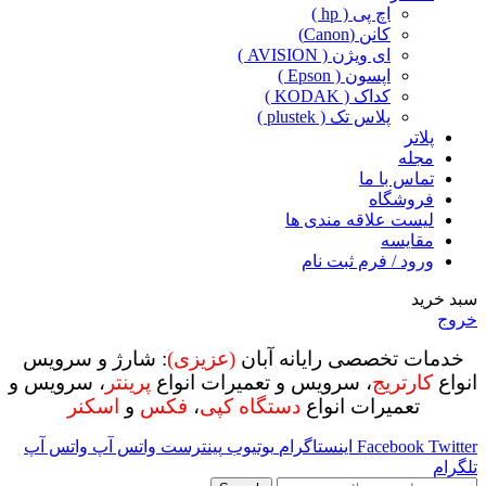
اچ پی ( hp )
کانن (Canon)
ای ویژن ( AVISION )
اپسون ( Epson )
کداک ( KODAK )
پلاس تک ( plustek )
پلاتر
مجله
تماس با ما
فروشگاه
لیست علاقه مندی ها
مقایسه
ورود / فرم ثبت نام
سبد خرید
خروج
خدمات تخصصی رایانه آبان
(عزیزی)
: شارژ و سرویس
انواع
کارتریج
، سرویس و تعمیرات انواع
پرینتر
، سرویس و
تعمیرات انواع
دستگاه کپی
،
فکس
و
اسکنر
Twitter
Facebook
اینستاگرام
یوتیوب
پینترست
واتس آپ
واتس آپ
تلگرام