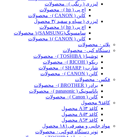
لیزری ( رنگی )
۰ محصولات
اچ پی ( hp )
۰ محصولات
کانن ( CANON )
۰ محصولات
لیزری ( سیاه و سفید )
۳ محصول
اچ پی ( hp )
۱ محصولات
سامسونگ(SAMSUNG)
۱ محصولات
کانن ( CANON )
۱ محصولات
پلاتر
۰ محصولات
دستگاه کپی
۰ محصولات
توشیبا ( TOSHIBA )
۰ محصولات
ریکو ( RICOH )
۰ محصولات
شارپ ( SHARP )
۰ محصولات
کانن ( CANON )
۰ محصولات
فکس
۰ محصولات
برادر ( BROTHER )
۰ محصولات
پاناسونیک ( panasonic )
۰ محصولات
کانن ( Canon )
۰ محصولات
کاغذ
۹ محصول
کاغذ A3
۳ محصول
کاغذ A4
۳ محصول
کاغذ A5
۳ محصول
مواد جانبی و مصرفی
۱۸۱ محصول
تونر دستگاه فتوکپی
۰ محصولات