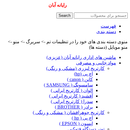
همیشه ارزانترینها و بهترینها را از
رایانه آبان
سفارش دهید
Search
فهرست
دسته بندی
منوی دسته بندی های خود را در تنظیمات تم -> سربرگ -> منو ->
منو موبایل (دسته ها)
ماشین های اداری رایانه آبان (عزیزی)
مواد جانبی و مصرفی
کارتریج لیزری (مشکی و رنگی)
اچ پی (hp)
کانن ( canon )
سامسونگ ( SAMSUNG )
الوان ( کارتریج ایرانی )
آفشید ( کارتریج ایرانی )
سدرا ( کارتریج ایرانی )
برادر ( BROTHER )
کارتریج جوهرافشان ( مشکی و رنگی )
اچ پی ( hp )
اپسون ( EPSON )
تونر دستگاه فتوکپی