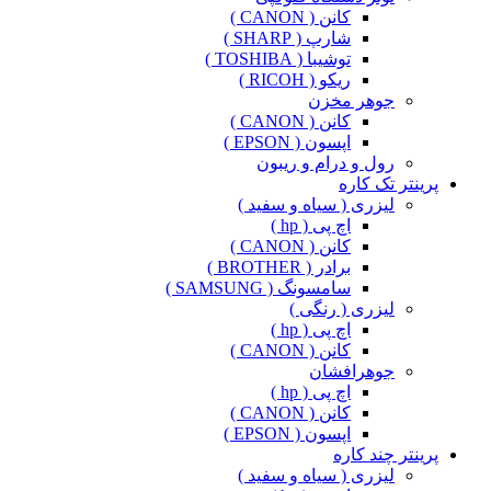
کانن ( CANON )
شارپ ( SHARP )
توشیبا ( TOSHIBA )
ریکو ( RICOH )
جوهر مخزن
کانن ( CANON )
اپسون ( EPSON )
رول و درام و ریبون
پرینتر تک کاره
لیزری ( سیاه و سفید )
اچ پی ( hp )
کانن ( CANON )
برادر ( BROTHER )
سامسونگ ( SAMSUNG )
لیزری ( رنگی )
اچ پی ( hp )
کانن ( CANON )
جوهرافشان
اچ پی ( hp )
کانن ( CANON )
اپسون ( EPSON )
پرینتر چند کاره
لیزری ( سیاه و سفید )