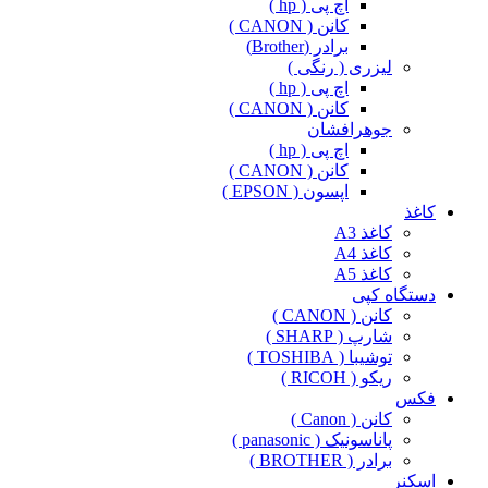
اچ پی ( hp )
کانن ( CANON )
برادر (Brother)
لیزری ( رنگی )
اچ پی ( hp )
کانن ( CANON )
جوهرافشان
اچ پی ( hp )
کانن ( CANON )
اپسون ( EPSON )
کاغذ
کاغذ A3
کاغذ A4
کاغذ A5
دستگاه کپی
کانن ( CANON )
شارپ ( SHARP )
توشیبا ( TOSHIBA )
ریکو ( RICOH )
فکس
کانن ( Canon )
پاناسونیک ( panasonic )
برادر ( BROTHER )
اسکنر