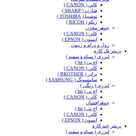
کانن ( CANON )
شارپ ( SHARP )
توشیبا ( TOSHIBA )
ریکو ( RICOH )
جوهر مخزن
کانن ( CANON )
اپسون ( EPSON )
رول و درام و ریبون
پرینتر تک کاره
لیزری ( سیاه و سفید )
اچ پی ( hp )
کانن ( CANON )
برادر ( BROTHER )
سامسونگ ( SAMSUNG )
لیزری ( رنگی )
اچ پی ( hp )
کانن ( CANON )
جوهرافشان
اچ پی ( hp )
کانن ( CANON )
اپسون ( EPSON )
پرینتر چند کاره
لیزری ( سیاه و سفید )