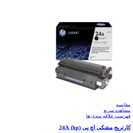
مقایسه
مشاهده سریع
فهرست علاقه مندی ها
کارتریج مشکی اچ پی (hp) 24A