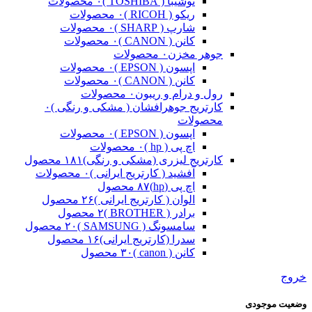
توشیبا ( TOSHIBA )
۰ محصولات
ریکو ( RICOH )
۰ محصولات
شارپ ( SHARP )
۰ محصولات
کانن ( CANON )
۰ محصولات
جوهر مخزن
۰ محصولات
اپسون ( EPSON )
۰ محصولات
کانن ( CANON )
۰ محصولات
رول و درام و ریبون
۰ محصولات
کارتریج جوهرافشان ( مشکی و رنگی )
۰
محصولات
اپسون ( EPSON )
۰ محصولات
اچ پی ( hp )
۰ محصولات
کارتریج لیزری (مشکی و رنگی)
۱۸۱ محصول
آفشید ( کارتریج ایرانی )
۰ محصولات
اچ پی (hp)
۸۷ محصول
الوان ( کارتریج ایرانی )
۲۶ محصول
برادر ( BROTHER )
۲ محصول
سامسونگ ( SAMSUNG )
۲۰ محصول
سدرا (کارتریج ایرانی)
۱۶ محصول
کانن ( canon )
۳۰ محصول
خروج
وضعیت موجودی