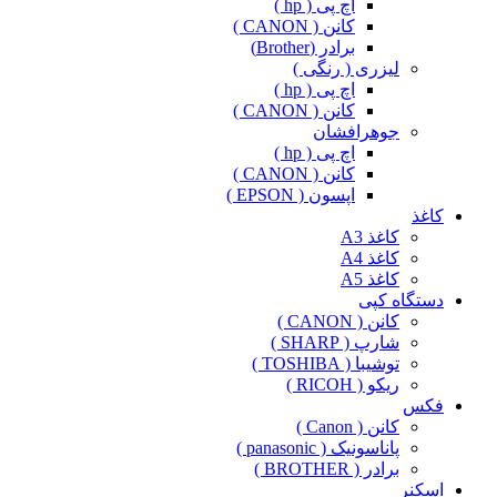
اچ پی ( hp )
کانن ( CANON )
برادر (Brother)
لیزری ( رنگی )
اچ پی ( hp )
کانن ( CANON )
جوهرافشان
اچ پی ( hp )
کانن ( CANON )
اپسون ( EPSON )
کاغذ
کاغذ A3
کاغذ A4
کاغذ A5
دستگاه کپی
کانن ( CANON )
شارپ ( SHARP )
توشیبا ( TOSHIBA )
ریکو ( RICOH )
فکس
کانن ( Canon )
پاناسونیک ( panasonic )
برادر ( BROTHER )
اسکنر