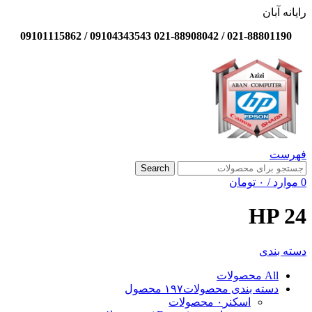
رایانه آبان
021-88801190 / 021-88908042 09104343543 / 09101115862
فهرست
Search
0
موارد
/
۰
تومان
HP 24
دسته بندی
All
محصولات
دسته بندی محصولات
۱۹۷ محصول
اسکنر
۰ محصولات