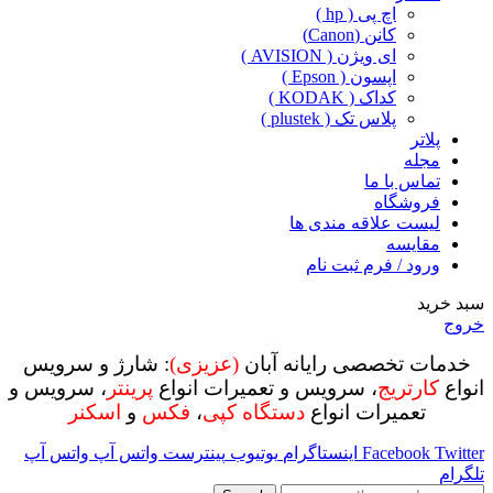
اچ پی ( hp )
کانن (Canon)
ای ویژن ( AVISION )
اپسون ( Epson )
کداک ( KODAK )
پلاس تک ( plustek )
پلاتر
مجله
تماس با ما
فروشگاه
لیست علاقه مندی ها
مقایسه
ورود / فرم ثبت نام
سبد خرید
خروج
خدمات تخصصی رایانه آبان
(عزیزی)
: شارژ و سرویس
انواع
کارتریج
، سرویس و تعمیرات انواع
پرینتر
، سرویس و
تعمیرات انواع
دستگاه کپی
،
فکس
و
اسکنر
Twitter
Facebook
اینستاگرام
یوتیوب
پینترست
واتس آپ
واتس آپ
تلگرام