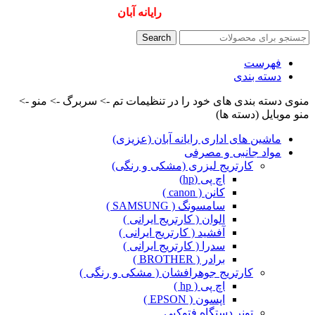
همیشه ارزانترینها و بهترینها را از
رایانه آبان
سفارش دهید
Search
فهرست
دسته بندی
منوی دسته بندی های خود را در تنظیمات تم -> سربرگ -> منو ->
منو موبایل (دسته ها)
ماشین های اداری رایانه آبان (عزیزی)
مواد جانبی و مصرفی
کارتریج لیزری (مشکی و رنگی)
اچ پی (hp)
کانن ( canon )
سامسونگ ( SAMSUNG )
الوان ( کارتریج ایرانی )
آفشید ( کارتریج ایرانی )
سدرا ( کارتریج ایرانی )
برادر ( BROTHER )
کارتریج جوهرافشان ( مشکی و رنگی )
اچ پی ( hp )
اپسون ( EPSON )
تونر دستگاه فتوکپی