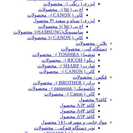
لیزری ( رنگی )
۰ محصولات
اچ پی ( hp )
۰ محصولات
کانن ( CANON )
۰ محصولات
لیزری ( سیاه و سفید )
۳ محصول
اچ پی ( hp )
۱ محصولات
سامسونگ(SAMSUNG)
۱ محصولات
کانن ( CANON )
۱ محصولات
پلاتر
۰ محصولات
دستگاه کپی
۰ محصولات
توشیبا ( TOSHIBA )
۰ محصولات
ریکو ( RICOH )
۰ محصولات
شارپ ( SHARP )
۰ محصولات
کانن ( CANON )
۰ محصولات
فکس
۰ محصولات
برادر ( BROTHER )
۰ محصولات
پاناسونیک ( panasonic )
۰ محصولات
کانن ( Canon )
۰ محصولات
کاغذ
۹ محصول
کاغذ A3
۳ محصول
کاغذ A4
۳ محصول
کاغذ A5
۳ محصول
مواد جانبی و مصرفی
۱۸۱ محصول
تونر دستگاه فتوکپی
۰ محصولات