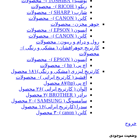
توشیبا ( TOSHIBA )
۰ محصولات
ریکو ( RICOH )
۰ محصولات
شارپ ( SHARP )
۰ محصولات
کانن ( CANON )
۰ محصولات
جوهر مخزن
۰ محصولات
اپسون ( EPSON )
۰ محصولات
کانن ( CANON )
۰ محصولات
رول و درام و ریبون
۰ محصولات
کارتریج جوهرافشان ( مشکی و رنگی )
۰
محصولات
اپسون ( EPSON )
۰ محصولات
اچ پی ( hp )
۰ محصولات
کارتریج لیزری (مشکی و رنگی)
۱۸۱ محصول
آفشید ( کارتریج ایرانی )
۰ محصولات
اچ پی (hp)
۸۷ محصول
الوان ( کارتریج ایرانی )
۲۶ محصول
برادر ( BROTHER )
۲ محصول
سامسونگ ( SAMSUNG )
۲۰ محصول
سدرا (کارتریج ایرانی)
۱۶ محصول
کانن ( canon )
۳۰ محصول
خروج
وضعیت موجودی