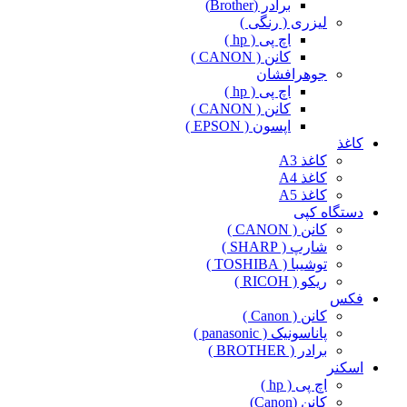
برادر (Brother)
لیزری ( رنگی )
اچ پی ( hp )
کانن ( CANON )
جوهرافشان
اچ پی ( hp )
کانن ( CANON )
اپسون ( EPSON )
کاغذ
کاغذ A3
کاغذ A4
کاغذ A5
دستگاه کپی
کانن ( CANON )
شارپ ( SHARP )
توشیبا ( TOSHIBA )
ریکو ( RICOH )
فکس
کانن ( Canon )
پاناسونیک ( panasonic )
برادر ( BROTHER )
اسکنر
اچ پی ( hp )
کانن (Canon)