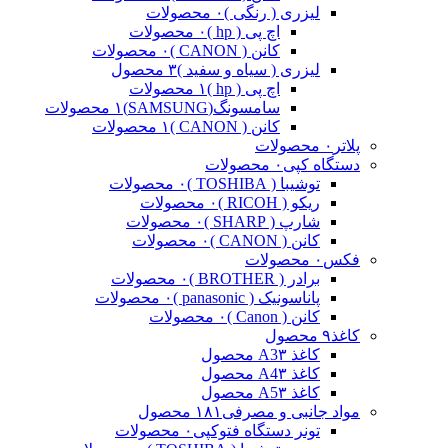
لیزری ( رنگی )
۰ محصولات
اچ پی ( hp )
۰ محصولات
کانن ( CANON )
۰ محصولات
لیزری ( سیاه و سفید )
۳ محصول
اچ پی ( hp )
۱ محصولات
سامسونگ(SAMSUNG)
۱ محصولات
کانن ( CANON )
۱ محصولات
پلاتر
۰ محصولات
دستگاه کپی
۰ محصولات
توشیبا ( TOSHIBA )
۰ محصولات
ریکو ( RICOH )
۰ محصولات
شارپ ( SHARP )
۰ محصولات
کانن ( CANON )
۰ محصولات
فکس
۰ محصولات
برادر ( BROTHER )
۰ محصولات
پاناسونیک ( panasonic )
۰ محصولات
کانن ( Canon )
۰ محصولات
کاغذ
۹ محصول
کاغذ A3
۳ محصول
کاغذ A4
۳ محصول
کاغذ A5
۳ محصول
مواد جانبی و مصرفی
۱۸۱ محصول
تونر دستگاه فتوکپی
۰ محصولات