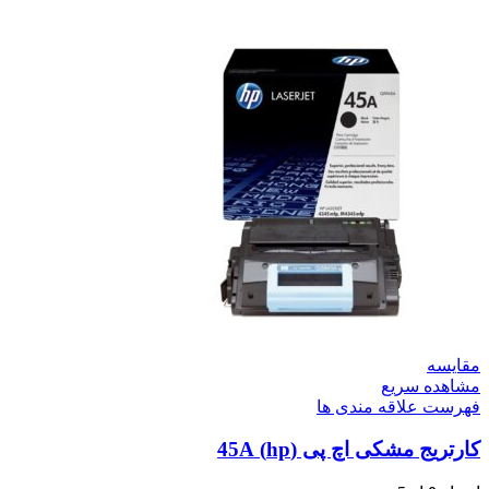
مقایسه
مشاهده سریع
فهرست علاقه مندی ها
کارتریج مشکی اچ پی (hp) 45A