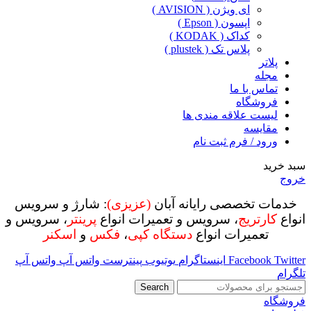
ای ویژن ( AVISION )
اپسون ( Epson )
کداک ( KODAK )
پلاس تک ( plustek )
پلاتر
مجله
تماس با ما
فروشگاه
لیست علاقه مندی ها
مقایسه
ورود / فرم ثبت نام
سبد خرید
خروج
خدمات تخصصی رایانه آبان
(عزیزی)
: شارژ و سرویس
انواع
کارتریج
، سرویس و تعمیرات انواع
پرینتر
، سرویس و
تعمیرات انواع
دستگاه کپی
،
فکس
و
اسکنر
Twitter
Facebook
اینستاگرام
یوتیوب
پینترست
واتس آپ
واتس آپ
تلگرام
Search
فروشگاه