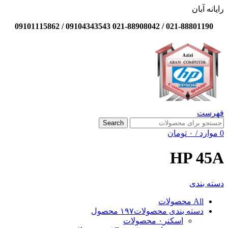
رایانه آبان
021-88801190 / 021-88908042 09104343543 / 09101115862
فهرست
Search
0
موارد
/
۰
تومان
HP 45A
دسته بندی
All
محصولات
دسته بندی محصولات
۱۹۷ محصول
اسکنر
۰ محصولات