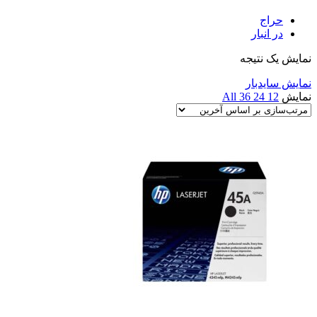
حراج
در انبار
نمایش یک نتیجه
نمایش سایدبار
نمایش
12
24
36
All