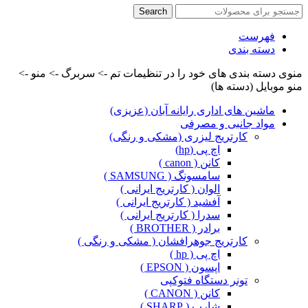
Search
فهرست
دسته بندی
منوی دسته بندی های خود را در تنظیمات تم -> سربرگ -> منو ->
منو موبایل (دسته ها)
ماشین های اداری رایانه آبان (عزیزی)
مواد جانبی و مصرفی
کارتریج لیزری (مشکی و رنگی)
اچ پی (hp)
کانن ( canon )
سامسونگ ( SAMSUNG )
الوان ( کارتریج ایرانی )
آفشید ( کارتریج ایرانی )
سدرا ( کارتریج ایرانی )
برادر ( BROTHER )
کارتریج جوهرافشان ( مشکی و رنگی )
اچ پی ( hp )
اپسون ( EPSON )
تونر دستگاه فتوکپی
کانن ( CANON )
شارپ ( SHARP )