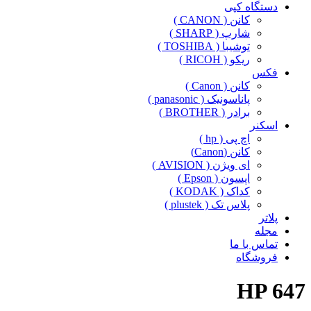
دستگاه کپی
کانن ( CANON )
شارپ ( SHARP )
توشیبا ( TOSHIBA )
ریکو ( RICOH )
فکس
کانن ( Canon )
پاناسونیک ( panasonic )
برادر ( BROTHER )
اسکنر
اچ پی ( hp )
کانن (Canon)
ای ویژن ( AVISION )
اپسون ( Epson )
کداک ( KODAK )
پلاس تک ( plustek )
پلاتر
مجله
تماس با ما
فروشگاه
HP 647