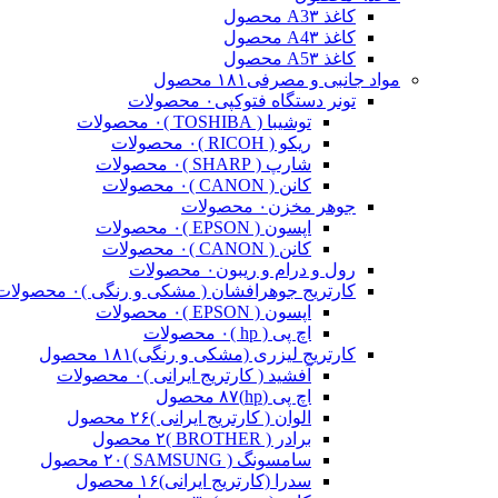
کاغذ A3
۳ محصول
کاغذ A4
۳ محصول
کاغذ A5
۳ محصول
مواد جانبی و مصرفی
۱۸۱ محصول
تونر دستگاه فتوکپی
۰ محصولات
توشیبا ( TOSHIBA )
۰ محصولات
ریکو ( RICOH )
۰ محصولات
شارپ ( SHARP )
۰ محصولات
کانن ( CANON )
۰ محصولات
جوهر مخزن
۰ محصولات
اپسون ( EPSON )
۰ محصولات
کانن ( CANON )
۰ محصولات
رول و درام و ریبون
۰ محصولات
کارتریج جوهرافشان ( مشکی و رنگی )
۰ محصولات
اپسون ( EPSON )
۰ محصولات
اچ پی ( hp )
۰ محصولات
کارتریج لیزری (مشکی و رنگی)
۱۸۱ محصول
آفشید ( کارتریج ایرانی )
۰ محصولات
اچ پی (hp)
۸۷ محصول
الوان ( کارتریج ایرانی )
۲۶ محصول
برادر ( BROTHER )
۲ محصول
سامسونگ ( SAMSUNG )
۲۰ محصول
سدرا (کارتریج ایرانی)
۱۶ محصول