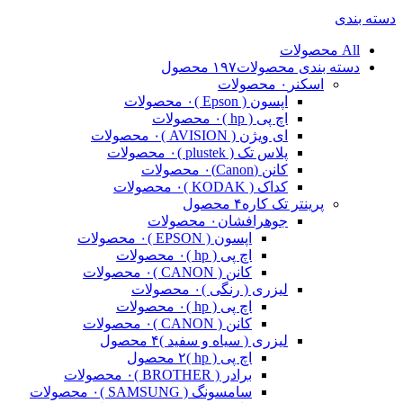
دسته بندی
All
محصولات
دسته بندی محصولات
۱۹۷ محصول
اسکنر
۰ محصولات
اپسون ( Epson )
۰ محصولات
اچ پی ( hp )
۰ محصولات
ای ویژن ( AVISION )
۰ محصولات
پلاس تک ( plustek )
۰ محصولات
کانن (Canon)
۰ محصولات
کداک ( KODAK )
۰ محصولات
پرینتر تک کاره
۴ محصول
جوهرافشان
۰ محصولات
اپسون ( EPSON )
۰ محصولات
اچ پی ( hp )
۰ محصولات
کانن ( CANON )
۰ محصولات
لیزری ( رنگی )
۰ محصولات
اچ پی ( hp )
۰ محصولات
کانن ( CANON )
۰ محصولات
لیزری ( سیاه و سفید )
۴ محصول
اچ پی ( hp )
۲ محصول
برادر ( BROTHER )
۰ محصولات
سامسونگ ( SAMSUNG )
۰ محصولات