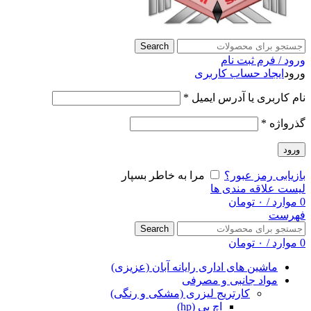
Search
ورود / فرم ثبت نام
ورود
ایجاد حساب کاربری
نام کاربری یا آدرس ایمیل
*
گذرواژه
*
ورود
بازیابی رمز عبور؟
مرا به خاطر بسپار
لیست علاقه مندی ها
0
موارد
/
۰
تومان
فهرست
Search
0
موارد
/
۰
تومان
ماشین های اداری رایانه آبان (عزیزی)
مواد جانبی و مصرفی
کارتریج لیزری (مشکی و رنگی)
اچ پی (hp)