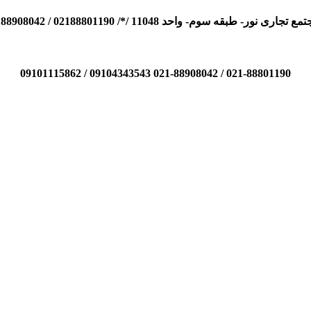
110 /*/ 02188801190 / 02188908042 / 09104343543 / 09101115862
021-88801190 / 021-88908042 09104343543 / 09101115862