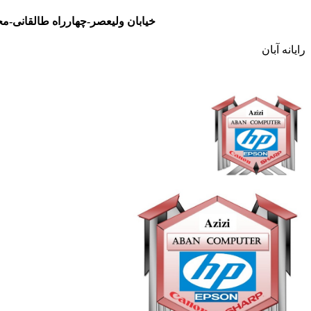
خیابان ولیعصر-چهارراه طالقانی-مجتمع تجاری نور- طبقه سوم- واحد 48
رایانه آبان