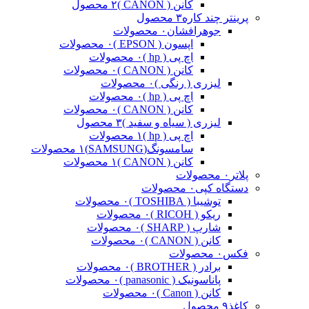
کانن ( CANON )
۲ محصول
پرینتر چند کاره
۳ محصول
جوهرافشان
۰ محصولات
اپسون ( EPSON )
۰ محصولات
اچ پی ( hp )
۰ محصولات
کانن ( CANON )
۰ محصولات
لیزری ( رنگی )
۰ محصولات
اچ پی ( hp )
۰ محصولات
کانن ( CANON )
۰ محصولات
لیزری ( سیاه و سفید )
۳ محصول
اچ پی ( hp )
۱ محصولات
سامسونگ(SAMSUNG)
۱ محصولات
کانن ( CANON )
۱ محصولات
پلاتر
۰ محصولات
دستگاه کپی
۰ محصولات
توشیبا ( TOSHIBA )
۰ محصولات
ریکو ( RICOH )
۰ محصولات
شارپ ( SHARP )
۰ محصولات
کانن ( CANON )
۰ محصولات
فکس
۰ محصولات
برادر ( BROTHER )
۰ محصولات
پاناسونیک ( panasonic )
۰ محصولات
کانن ( Canon )
۰ محصولات
کاغذ
۹ محصول