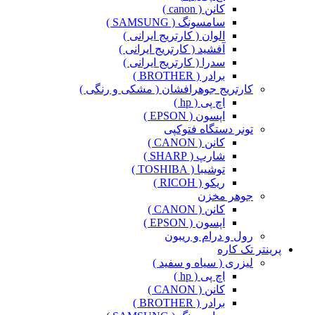
کانن ( canon )
سامسونگ ( SAMSUNG )
الوان ( کارتریج ایرانی )
آفشید ( کارتریج ایرانی )
سدرا ( کارتریج ایرانی )
برادر ( BROTHER )
کارتریج جوهرافشان ( مشکی و رنگی )
اچ پی ( hp )
اپسون ( EPSON )
تونر دستگاه فتوکپی
کانن ( CANON )
شارپ ( SHARP )
توشیبا ( TOSHIBA )
ریکو ( RICOH )
جوهر مخزن
کانن ( CANON )
اپسون ( EPSON )
رول و درام و ریبون
پرینتر تک کاره
لیزری ( سیاه و سفید )
اچ پی ( hp )
کانن ( CANON )
برادر ( BROTHER )