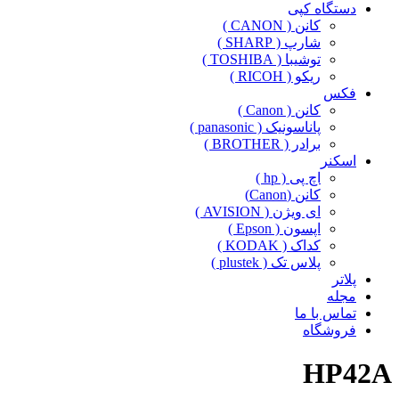
دستگاه کپی
کانن ( CANON )
شارپ ( SHARP )
توشیبا ( TOSHIBA )
ریکو ( RICOH )
فکس
کانن ( Canon )
پاناسونیک ( panasonic )
برادر ( BROTHER )
اسکنر
اچ پی ( hp )
کانن (Canon)
ای ویژن ( AVISION )
اپسون ( Epson )
کداک ( KODAK )
پلاس تک ( plustek )
پلاتر
مجله
تماس با ما
فروشگاه
HP42A