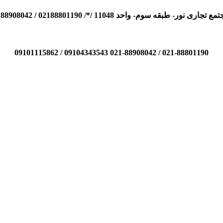
110 /*/ 02188801190 / 02188908042 / 09104343543 / 09101115862
021-88801190 / 021-88908042 09104343543 / 09101115862