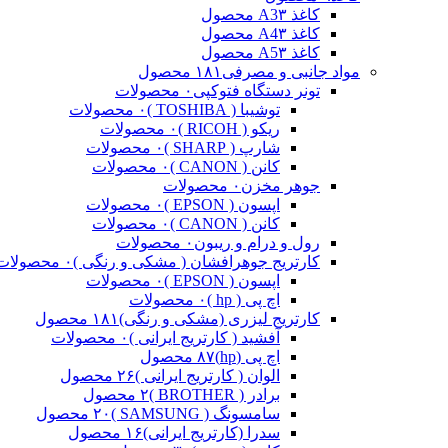
کاغذ A3
۳ محصول
کاغذ A4
۳ محصول
کاغذ A5
۳ محصول
مواد جانبی و مصرفی
۱۸۱ محصول
تونر دستگاه فتوکپی
۰ محصولات
توشیبا ( TOSHIBA )
۰ محصولات
ریکو ( RICOH )
۰ محصولات
شارپ ( SHARP )
۰ محصولات
کانن ( CANON )
۰ محصولات
جوهر مخزن
۰ محصولات
اپسون ( EPSON )
۰ محصولات
کانن ( CANON )
۰ محصولات
رول و درام و ریبون
۰ محصولات
کارتریج جوهرافشان ( مشکی و رنگی )
۰ محصولات
اپسون ( EPSON )
۰ محصولات
اچ پی ( hp )
۰ محصولات
کارتریج لیزری (مشکی و رنگی)
۱۸۱ محصول
آفشید ( کارتریج ایرانی )
۰ محصولات
اچ پی (hp)
۸۷ محصول
الوان ( کارتریج ایرانی )
۲۶ محصول
برادر ( BROTHER )
۲ محصول
سامسونگ ( SAMSUNG )
۲۰ محصول
سدرا (کارتریج ایرانی)
۱۶ محصول