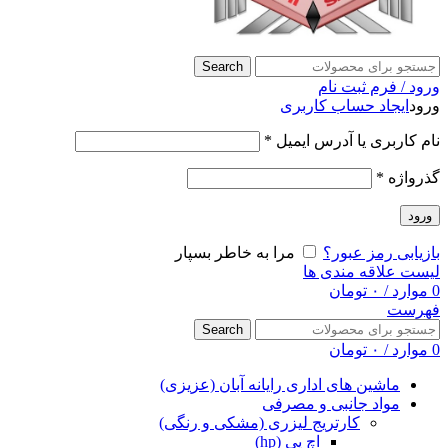
Search
ورود / فرم ثبت نام
ورود
ایجاد حساب کاربری
نام کاربری یا آدرس ایمیل
*
گذرواژه
*
ورود
بازیابی رمز عبور؟
مرا به خاطر بسپار
لیست علاقه مندی ها
0
موارد
/
۰
تومان
فهرست
Search
0
موارد
/
۰
تومان
ماشین های اداری رایانه آبان (عزیزی)
مواد جانبی و مصرفی
کارتریج لیزری (مشکی و رنگی)
اچ پی (hp)