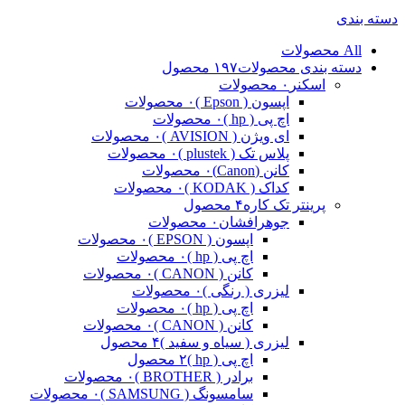
دسته بندی
All
محصولات
دسته بندی محصولات
۱۹۷ محصول
اسکنر
۰ محصولات
اپسون ( Epson )
۰ محصولات
اچ پی ( hp )
۰ محصولات
ای ویژن ( AVISION )
۰ محصولات
پلاس تک ( plustek )
۰ محصولات
کانن (Canon)
۰ محصولات
کداک ( KODAK )
۰ محصولات
پرینتر تک کاره
۴ محصول
جوهرافشان
۰ محصولات
اپسون ( EPSON )
۰ محصولات
اچ پی ( hp )
۰ محصولات
کانن ( CANON )
۰ محصولات
لیزری ( رنگی )
۰ محصولات
اچ پی ( hp )
۰ محصولات
کانن ( CANON )
۰ محصولات
لیزری ( سیاه و سفید )
۴ محصول
اچ پی ( hp )
۲ محصول
برادر ( BROTHER )
۰ محصولات
سامسونگ ( SAMSUNG )
۰ محصولات