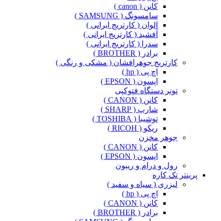
کانن ( canon )
سامسونگ ( SAMSUNG )
الوان ( کارتریج ایرانی )
آفشید ( کارتریج ایرانی )
سدرا ( کارتریج ایرانی )
برادر ( BROTHER )
کارتریج جوهرافشان ( مشکی و رنگی )
اچ پی ( hp )
اپسون ( EPSON )
تونر دستگاه فتوکپی
کانن ( CANON )
شارپ ( SHARP )
توشیبا ( TOSHIBA )
ریکو ( RICOH )
جوهر مخزن
کانن ( CANON )
اپسون ( EPSON )
رول و درام و ریبون
پرینتر تک کاره
لیزری ( سیاه و سفید )
اچ پی ( hp )
کانن ( CANON )
برادر ( BROTHER )