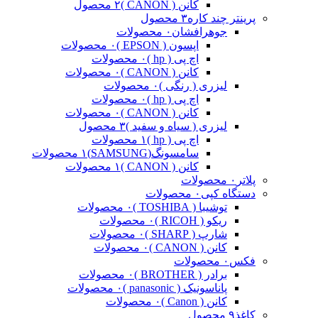
کانن ( CANON )
۲ محصول
پرینتر چند کاره
۳ محصول
جوهرافشان
۰ محصولات
اپسون ( EPSON )
۰ محصولات
اچ پی ( hp )
۰ محصولات
کانن ( CANON )
۰ محصولات
لیزری ( رنگی )
۰ محصولات
اچ پی ( hp )
۰ محصولات
کانن ( CANON )
۰ محصولات
لیزری ( سیاه و سفید )
۳ محصول
اچ پی ( hp )
۱ محصولات
سامسونگ(SAMSUNG)
۱ محصولات
کانن ( CANON )
۱ محصولات
پلاتر
۰ محصولات
دستگاه کپی
۰ محصولات
توشیبا ( TOSHIBA )
۰ محصولات
ریکو ( RICOH )
۰ محصولات
شارپ ( SHARP )
۰ محصولات
کانن ( CANON )
۰ محصولات
فکس
۰ محصولات
برادر ( BROTHER )
۰ محصولات
پاناسونیک ( panasonic )
۰ محصولات
کانن ( Canon )
۰ محصولات
کاغذ
۹ محصول