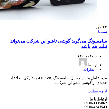
۲۲
مهر
سینما
سامسونگ می‌گوید گوشی تاشو این شرکت می‌تواند
تبلت هم باشد
۱۴۰۱-۰۴-۱۶
توسط
۰
نظرات
مدیرعامل بخش موبایل سامسونگ، DJ Koh، به تازگی اطلاعات
جدیدی از گوشی تاشو این شرک...
ادامه مطلب
ارتباط با ما
0910-1115862
0910-4343543