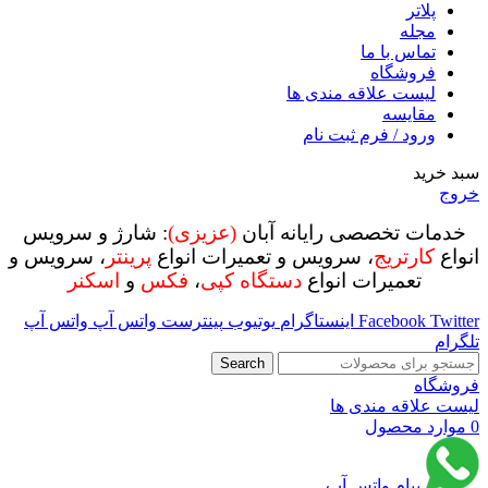
پلاتر
مجله
تماس با ما
فروشگاه
لیست علاقه مندی ها
مقایسه
ورود / فرم ثبت نام
سبد خرید
خروج
خدمات تخصصی رایانه آبان
(عزیزی)
: شارژ و سرویس
انواع
کارتریج
، سرویس و تعمیرات انواع
پرینتر
، سرویس و
تعمیرات انواع
دستگاه کپی
،
فکس
و
اسکنر
Twitter
Facebook
اینستاگرام
یوتیوب
پینترست
واتس آپ
واتس آپ
تلگرام
Search
فروشگاه
لیست علاقه مندی ها
0
موارد
محصول
پیام واتس آپ