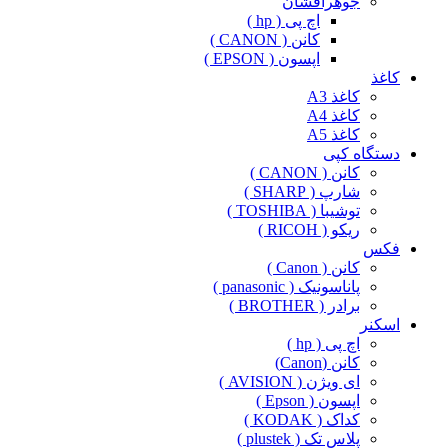
جوهرافشان
اچ پی ( hp )
کانن ( CANON )
اپسون ( EPSON )
کاغذ
کاغذ A3
کاغذ A4
کاغذ A5
دستگاه کپی
کانن ( CANON )
شارپ ( SHARP )
توشیبا ( TOSHIBA )
ریکو ( RICOH )
فکس
کانن ( Canon )
پاناسونیک ( panasonic )
برادر ( BROTHER )
اسکنر
اچ پی ( hp )
کانن (Canon)
ای ویژن ( AVISION )
اپسون ( Epson )
کداک ( KODAK )
پلاس تک ( plustek )