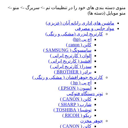
منوی دسته بندی های خود را در تنظیمات تم -> سربرگ -> منو ->
منو موبایل (دسته ها)
ماشین های اداری رایانه آبان (عزیزی)
مواد جانبی و مصرفی
کارتریج لیزری (مشکی و رنگی)
اچ پی (hp)
کانن ( canon )
سامسونگ ( SAMSUNG )
الوان ( کارتریج ایرانی )
آفشید ( کارتریج ایرانی )
سدرا ( کارتریج ایرانی )
برادر ( BROTHER )
کارتریج جوهرافشان ( مشکی و رنگی )
اچ پی ( hp )
اپسون ( EPSON )
تونر دستگاه فتوکپی
کانن ( CANON )
شارپ ( SHARP )
توشیبا ( TOSHIBA )
ریکو ( RICOH )
جوهر مخزن
کانن ( CANON )