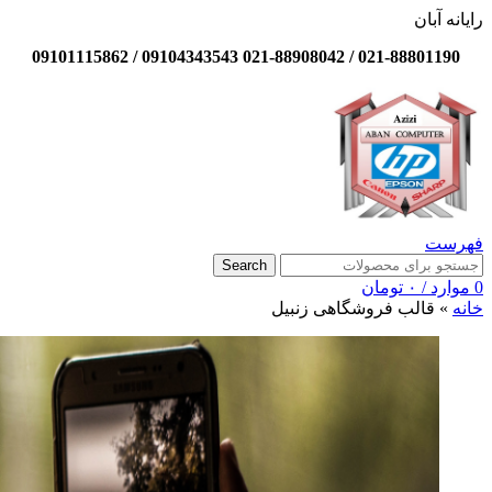
رایانه آبان
021-88801190 / 021-88908042 09104343543 / 09101115862
فهرست
Search
0
موارد
/
۰
تومان
خانه
»
قالب فروشگاهی زنبیل